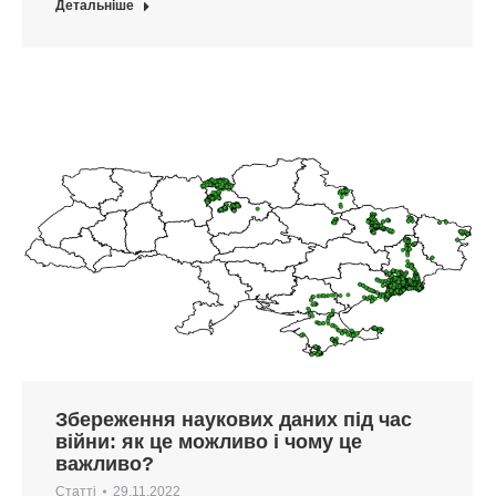
Детальніше
Збереження наукових даних під час
війни: як це можливо і чому це
важливо?
Статті
29.11.2022