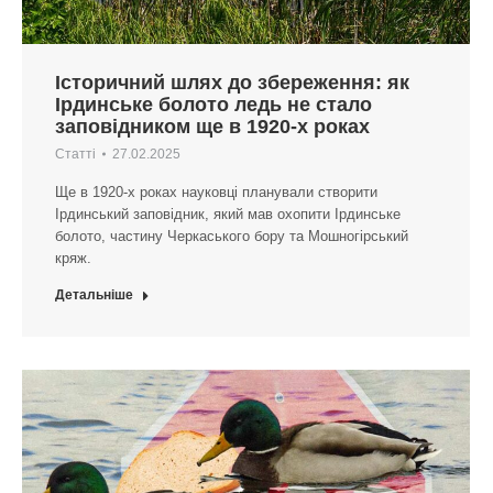
Історичний шлях до збереження: як
Ірдинське болото ледь не стало
заповідником ще в 1920-х роках
Статті
27.02.2025
Ще в 1920-х роках науковці планували створити
Ірдинський заповідник, який мав охопити Ірдинське
болото, частину Черкаського бору та Мошногірський
кряж.
Детальніше