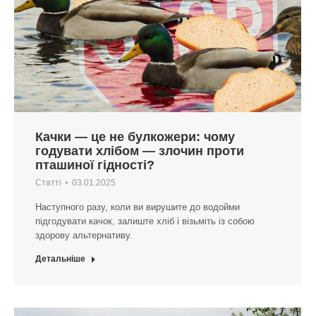
Качки — це не булкожери: чому
годувати хлібом — злочин проти
пташиної гідності?
Статті
03.01.2025
Наступного разу, коли ви вирушите до водойми
підгодувати качок, залиште хліб і візьміть із собою
здорову альтернативу.
Детальніше