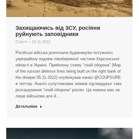
Захищаючись від ЗСУ, росіяни
руйнують заповідники
Статті
10.11.2022
Російські війська розпочали будівництво потужного
укріпрайону вздовж лівобережної частини Херсонської
області в Україні. Приблизну схему “ліній оборони” (Map
of the russian defense lines being built on the right bank of
the dnieper 05.11.2022) опублікував канал @COUPSURE
в твіттер. Аналіз супутникових знімків підтверджує таке
розташування “ліній оборони” росіян. Ця новина має не
лише військове але й…
Детальніше