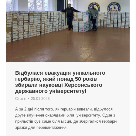
Відбулася евакуація унікального
гербарію, який понад 50 років
збирали науковці Херсонського
державного університету!
Статті
25.01.2023
А за 2 дні після того, як гербарій вивезли, відбулося
друге влучення снарядами біля університету. Один з
прильотів був саме біля місця, де зберігалися гербарні
зразки для перевантаження.