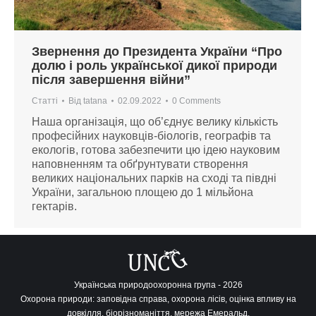
Звернення до Президента України “Про
долю і роль української дикої природи
після завершення війни”
Статті
Від
tatana
02.09.2022
0 Comments
Наша організація, що об’єднує велику кількість
професійних науковців-біологів, географів та
екологів, готова забезпечити цю ідею науковим
наповненням та обґрунтувати створення
великих національних парків на сході та півдні
України, загальною площею до 1 мільйона
гектарів.
Українська природоохоронна група - 2026
Охорона природи: заповідна справа, охорона лісів, оцінка впливу на
довкілля, біорізноманіття, мережа Емеральд.