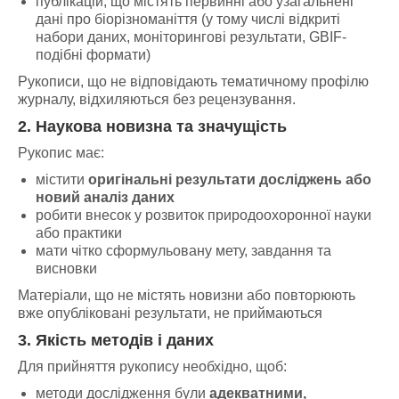
публікацій, що містять первинні або узагальнені
дані про біорізноманіття (у тому числі відкриті
набори даних, моніторингові результати, GBIF-
подібні формати)
Рукописи, що не відповідають тематичному профілю
журналу, відхиляються без рецензування.
2. Наукова новизна та значущість
Рукопис має:
містити
оригінальні результати досліджень або
новий аналіз даних
робити внесок у розвиток природоохоронної науки
або практики
мати чітко сформульовану мету, завдання та
висновки
Матеріали, що не містять новизни або повторюють
вже опубліковані результати, не приймаються
3. Якість методів і даних
Для прийняття рукопису необхідно, щоб:
методи дослідження були
адекватними,