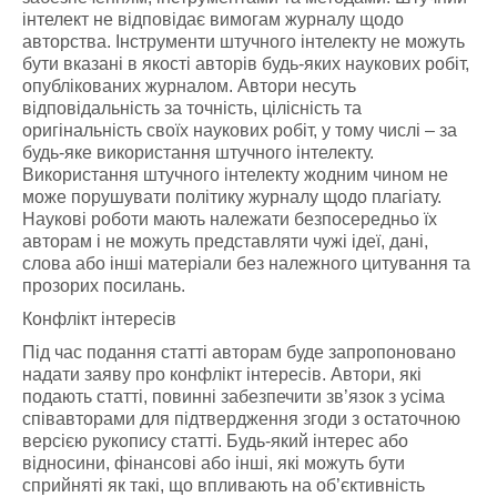
інтелект не відповідає вимогам журналу щодо
авторства. Інструменти штучного інтелекту не можуть
бути вказані в якості авторів будь-яких наукових робіт,
опублікованих журналом. Автори несуть
відповідальність за точність, цілісність та
оригінальність своїх наукових робіт, у тому числі – за
будь-яке використання штучного інтелекту.
Використання штучного інтелекту жодним чином не
може порушувати політику журналу щодо плагіату.
Наукові роботи мають належати безпосередньо їх
авторам і не можуть представляти чужі ідеї, дані,
слова або інші матеріали без належного цитування та
прозорих посилань.
Конфлікт інтересів
Під час подання статті авторам буде запропоновано
надати заяву про конфлікт інтересів. Автори, які
подають статті, повинні забезпечити зв’язок з усіма
співавторами для підтвердження згоди з остаточною
версією рукопису статті. Будь-який інтерес або
відносини, фінансові або інші, які можуть бути
сприйняті як такі, що впливають на об’єктивність