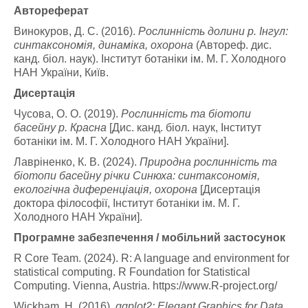
Автореферат
Винокуров, Д. С. (2016).
Рослинність долини р. Інгул:
синтаксономія, динаміка, охорона
(Автореф. дис.
канд. біол. наук). Інститут ботаніки ім. М. Г. Холодного
НАН України, Київ.
Дисертація
Чусова, О. О. (2019).
Рослинність та біотопи
басейну р. Красна
[Дис. канд. біол. наук, Інститут
ботаніки ім. М. Г. Холодного НАН України].
Лавріненко, К. В. (2024).
Природна рослинність та
біотопи басейну річки Синюха: синтаксономія,
екологічна диференціація, охорона
[Дисертація
доктора філософії, Інститут ботаніки ім. М. Г.
Холодного НАН України].
Програмне забезпечення / мобільний застосунок
R Core Team. (2024). R: A language and environment for
statistical computing. R Foundation for Statistical
Computing. Vienna, Austria. https://www.R-project.org/
Wickham, H. (2016).
ggplot2: Elegant Graphics for Data