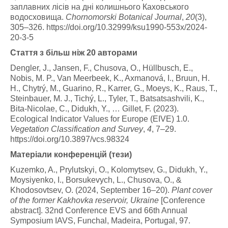
заплавних лісів на дні колишнього Каховського
водосховища.
Chornomorski Botanical Journal
,
20
(3),
305–326. https://doi.org/10.32999/ksu1990-553x/2024-
20-3-5
Стаття з більш ніж 20 авторами
Dengler, J., Jansen, F., Chusova, O., Hüllbusch, E.,
Nobis, M. P., Van Meerbeek, K., Axmanová, I., Bruun, H.
H., Chytrý, M., Guarino, R., Karrer, G., Moeys, K., Raus, T.,
Steinbauer, M. J., Tichý, L., Tyler, T., Batsatsashvili, K.,
Bita-Nicolae, C., Didukh, Y., … Gillet, F. (2023).
Ecological Indicator Values for Europe (EIVE) 1.0.
Vegetation Classification and Survey
,
4
, 7–29.
https://doi.org/10.3897/vcs.98324
Матеріали конференцій (тези)
Kuzemko, A., Prylutskyi, O., Kolomytsev, G., Didukh, Y.,
Moysiyenko, I., Borsukevych, L., Chusova, O., &
Khodosovtsev, O. (2024, September 16–20).
Plant cover
of the former Kakhovka reservoir, Ukraine
[Conference
abstract]. 32nd Conference EVS and 66th Annual
Symposium IAVS, Funchal, Madeira, Portugal, 97.