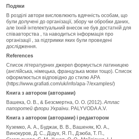
Подяки
В розділі автори висловлюють вдячність особам, що
були долучені до організації, збору чи обробки даних,
але їхній інтелектуальний внесок не був достатній для
співавторства , та наводиться інформація про
організації , за підтримки яких були проведені
дослідження.
References
Список літературних джерел формується латиницею
(англійська, німецька, французька мови тощо). Список
оформлюється відповідно до стилю АРА
(https://www.grafiati.com/uk/info/apa-7/examples/)
Книга з автором (авторами)
Вашека, О. В., & Безсмертна, О. О. (2012).
Атлас
папоротей флори України
. PALYVODA A.V.
Книга з автором (авторами) і редактором
Куземко, А. А., Буджак, В. В., Вашеняк, Ю. А.,
Винокуров, Д. С., Дідух, Я. П., Дзюба, Т. П.,