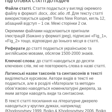
ПІДГОТОВКА СТАТТІ ДО ПОДАЧІ
Файли статті.
Стаття подається у вигляді окремого
файлу в форматі .docx, .doc або .rtf. Для тексту статті
використовується шрифт Times New Roman, кегль 12,
абзацний відступ – 1 см. Межі сторінки 2 см.
Окремими файлами надсилаються оригінали
ілюстрацій (бажано у форматі jpeg), підписані «Fig_1»,
«Fig_2» тощо, відповідно до їхнього місця в статті.
Реферати
до статті подаються українською та
англійською мовами, обсягом 1500-2000 знаків.
Ключові слова
: до статті наводиться до десяти
ключових слів, які не повторюють слова в назві статті.
Латинські назви таксонів та синтаксонів в тексті
виділяються курсивом. Автори видів в тексті не
подаються, але в розділі «Матеріали та методи»
обов’язково наводяться номенклатурні джерела, за
яким автори наводять види та синтаксони.
В тексті статті посилання на літературне джерело
наводиться у круглих дужках, наприклад:
(Khodosovtsev 1999, Boiko & Khodosovtsev 2006, Boiko