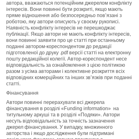
автора, вважаються потенційним джерелом конфлікту
інтересів. Вони повинні бути розкриті, якщо мають
пряме відношення або безпосередньо пов’язані з
роботою, яку автори описують у своєму рукописі.
Наявність конфлікту інтересів не перешкоджає
публікації. Якщо автори не мають конфлікту інтересів,
вони повинні заявити про це статті при останньому
поданні автором-кореспондентом до редакції
підготовленої до друку .pdf версії статті на електронну
пошту редакційної колегії. Автор-кореспондент несе
відповідальність за ознайомлення з цією політикою
разом з усіма авторами і колективне розкриття всіх
відповідних комерційних та інших зв’язків при поданні
статті.
Фінансування
Автори повинні перерахувати всі джерела
фінансування в розділі «Funding information» на
титульному аркуші та в розділі «Подяки». Автори
несуть відповідальність за точність зазначення
джерел фінансування. У випадку, множинного
авторства і якщо дослідження були підтримані