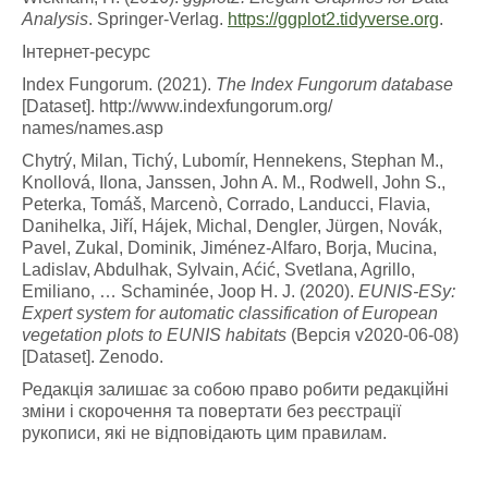
Analysis
. Springer-Verlag.
https://ggplot2.tidyverse.org
.
Інтернет-ресурс
Index Fungorum. (2021).
The Index Fungorum database
[Dataset]. http://www.indexfungorum.org/
names/names.asp
Chytrý, Milan, Tichý, Lubomír, Hennekens, Stephan M.,
Knollová, Ilona, Janssen, John A. M., Rodwell, John S.,
Peterka, Tomáš, Marcenò, Corrado, Landucci, Flavia,
Danihelka, Jiří, Hájek, Michal, Dengler, Jürgen, Novák,
Pavel, Zukal, Dominik, Jiménez-Alfaro, Borja, Mucina,
Ladislav, Abdulhak, Sylvain, Aćić, Svetlana, Agrillo,
Emiliano, … Schaminée, Joop H. J. (2020).
EUNIS-ESy:
Expert system for automatic classification of European
vegetation plots to EUNIS habitats
(Версія v2020-06-08)
[Dataset]. Zenodo.
Редакція залишає за собою право робити редакційні
зміни і скорочення та повертати без реєстрації
рукописи, які не відповідають цим правилам.