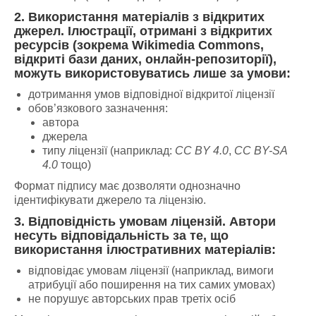
2. Використання матеріалів з відкритих
джерел.
Ілюстрації, отримані з відкритих
ресурсів (зокрема Wikimedia Commons,
відкриті бази даних, онлайн-репозиторії),
можуть використовуватись лише за умови:
дотримання умов відповідної відкритої ліцензії
обов’язкового зазначення:
автора
джерела
типу ліцензії (наприклад:
CC BY 4.0
,
CC BY-SA
4.0
тощо)
Формат підпису має дозволяти однозначно
ідентифікувати джерело та ліцензію.
3. Відповідність умовам ліцензій.
Автори
несуть відповідальність за те, що
використання ілюстративних матеріалів:
відповідає умовам ліцензії (наприклад, вимоги
атрибуції або поширення на тих самих умовах)
не порушує авторських прав третіх осіб