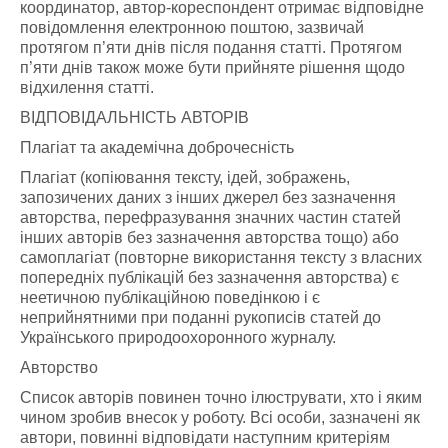
координатор, автор-кореспондент отримає відповідне
повідомлення електронною поштою, зазвичай
протягом п’яти днів після подання статті. Протягом
п’яти днів також може бути прийняте рішення щодо
відхилення статті.
ВІДПОВІДАЛЬНІСТЬ АВТОРІВ
Плагіат та академічна доброчесність
Плагіат (копіювання тексту, ідей, зображень,
запозичених даних з інших джерел без зазначення
авторства, перефразування значних частин статей
інших авторів без зазначення авторства тощо) або
самоплагіат (повторне використання тексту з власних
попередніх публікацій без зазначення авторства) є
неетичною публікаційною поведінкою і є
неприйнятними при поданні рукописів статей до
Українського природоохоронного журналу.
Авторство
Список авторів повинен точно ілюструвати, хто і яким
чином зробив внесок у роботу. Всі особи, зазначені як
автори, повинні відповідати наступним критеріям