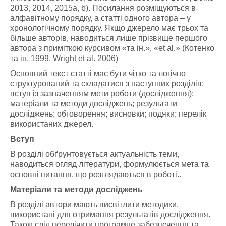
2013, 2014, 2015a, b). Посилання розміщуються в
алфавітному порядку, а статті одного автора – у
хронологічному порядку. Якщо джерело має трьох та
більше авторів, наводиться лише прізвище першого
автора з приміткою курсивом «та ін.», «et al.» (Котенко
та ін. 1999, Wright et al. 2006)
Основний текст статті має бути чітко та логічно
структурований та складатися з наступних розділів:
вступ із зазначенням мети роботи (дослідження);
матеріали та методи досліджень; результати
досліджень; обговорення; висновки; подяки; перелік
використаних джерел.
Вступ
В розділі обґрунтовується актуальність теми,
наводиться огляд літератури, формулюється мета та
основні питання, що розглядаються в роботі..
Матеріали та методи досліджень
В розділі автори мають висвітлити методики,
використані для отримання результатів дослідження.
Також слід перелічити програмне забезпечення та