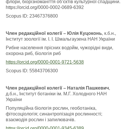
флори, біорізноманіття об’єктів культурної спадщини.
https://orcid.org/0000-0002-0689-6392
Scopus ID: 23467376800
Член редакційної колегії – Юлія Куцоконь
, к.б.н.,
Інститут зоології ім. І. І. Шмальгаузена НАН України
Рибне населення прісних водойм, чужорідні види,
охорона риб, біологія риб
https://orcid.org/0000-0001-9721-5638
Scopus ID: 55843706300
Член редакційної колегії – Наталія Пашкевич
,
д.б.н., Інститут ботаніки ім. М.Г. Холодного НАН
України
Популяційна біологія рослин, геоботаніка,
фітосоціологія; синантропізація рослинності;
взаємодія рослин і запилювачів.
https://orcid.org/0000-0001-9345-6389