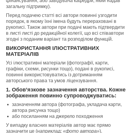
фінансування, або завідувача кафедри, який надав
загальну підтримку).
Перед подачею статті всі автори повинні узгодити
порядок, в якому їхні імена будуть перераховані в
рукописі. Також автори при подачі мають підтвердити
в листі листі до редакційної колегії, що всі співавтори
згодні з поданим варіант та розподілом функцій.
ВИКОРИСТАННЯ ІЛЮСТРАТИВНИХ
МАТЕРІАЛІВ
Усі ілюстративні матеріали (фотографії, карти,
графіки, схеми, рисунки тощо), подані в рукописі,
повинні використовуватись із дотриманням
авторського права та умов ліцензування.
1. Обов’язкове зазначення авторства.
Кожне
зображення повинно супроводжуватись:
зазначенням автора (фотографа, укладача карти,
автора рисунка тощо)
або посиланням на джерело походження
У випадку власних матеріалів автор має прямо
зазначити це (наприклад:
«фото автора»
).