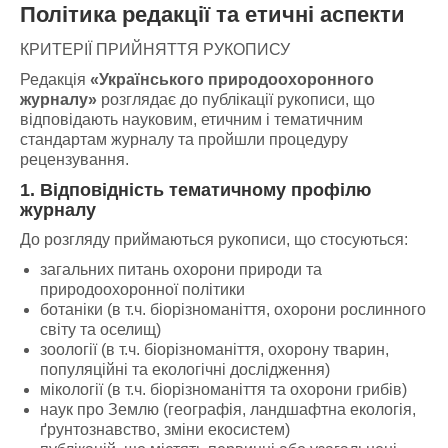
Політика редакції та етичні аспекти
КРИТЕРІЇ ПРИЙНЯТТЯ РУКОПИСУ
Редакція
«Українського природоохоронного
журналу»
розглядає до публікації рукописи, що
відповідають науковим, етичним і тематичним
стандартам журналу та пройшли процедуру
рецензування.
1. Відповідність тематичному профілю
журналу
До розгляду приймаються рукописи, що стосуються:
загальних питань охорони природи та
природоохоронної політики
ботаніки (в т.ч. біорізноманіття, охорони рослинного
світу та оселищ)
зоології (в т.ч. біорізноманіття, охорону тварин,
популяційні та екологічні дослідження)
мікології (в т.ч. біорізноманіття та охорони грибів)
наук про Землю (географія, ландшафтна екологія,
ґрунтознавство, зміни екосистем)