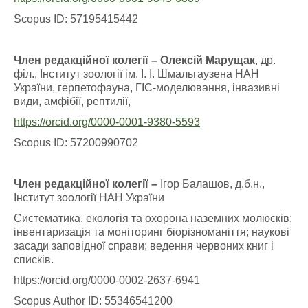
Scopus ID: 57195415442
Член редакційної колегії – Олексій Марущак
, др.
філ., Інститут зоології ім. І. І. Шмальгаузена НАН
України, герпетофауна, ГІС-моделювання, інвазивні
види, амфібії, рептилії,
https://orcid.org/0000-0001-9380-5593
Scopus ID: 57200990702
Член редакційної колегії –
Ігор Балашов, д.б.н.,
Інститут зоології НАН України
Систематика, екологія та охорона наземних молюсків;
інвентаризація та моніторинг біорізноманіття; наукові
засади заповідної справи; ведення червоних книг і
списків.
https://orcid.org/0000-0002-2637-6941
Scopus Author ID: 55346541200