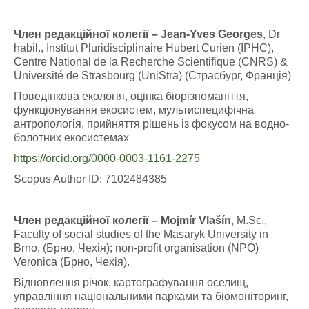
Член редакційної колегії – Jean-Yves Georges
, Dr
habil., Institut Pluridisciplinaire Hubert Curien (IPHC),
Centre National de la Recherche Scientifique (CNRS) &
Université de Strasbourg (UniStra) (Страсбург, Франція)
Поведінкова екологія, оцінка біорізноманіття,
функціонування екосистем, мультиспецифічна
антропологія, прийняття рішень із фокусом на водно-
болотних екосистемах
https://orcid.org/0000-0003-1161-2275
Scopus Author ID: 7102484385
Член редакційної колегії – Mojmír Vlašín
, M.Sc.,
Faculty of social studies of the Masaryk University in
Brno, (Брно, Чехія); non-profit organisation (NPO)
Veronica (Брно, Чехія).
Відновлення річок, картографування оселищ,
управління національними парками та біомоніторинг,