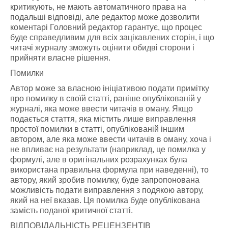
критикують, не мають автоматичного права на
подальші відповіді, але редактор може дозволити
коментарі Головний редактор гарантує, що процес
буде справедливим для всіх зацікавлених сторін, і що
читачі журналу зможуть оцінити обидві сторони і
прийняти власне рішення.
Помилки
Автор може за власною ініціативою подати примітку
про помилку в своїй статті, раніше опублікованій у
журналі, яка може ввести читачів в оману. Якщо
подається стаття, яка містить лише виправлення
простої помилки в статті, опублікованій іншим
автором, але яка може ввести читачів в оману, хоча і
не впливає на результати (наприклад, це помилка у
формулі, але в оригінальних розрахунках була
використана правильна формула при наведенні), то
автору, який зробив помилку, буде запропонована
можливість подати виправлення з подякою автору,
який на неї вказав. Ця помилка буде опублікована
замість поданої критичної статті.
ВІДПОВІДАЛЬНІСТЬ РЕЦЕНЗЕНТІВ