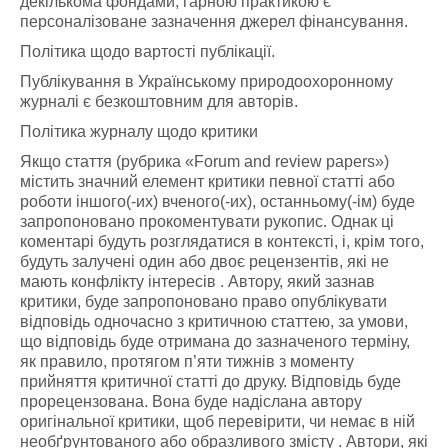
декількома фондами, гарною практикою є
персоналізоване зазначення джерел фінансування.
Політика щодо вартості публікації.
Публікування в Українському природоохоронному
журналі є безкоштовним для авторів.
Політика журналу щодо критики
Якщо стаття (рубрика «Forum and review papers»)
містить значний елемент критики певної статті або
роботи іншого(-их) вченого(-их), останньому(-ім) буде
запропоновано прокоментувати рукопис. Однак ці
коментарі будуть розглядатися в контексті, і, крім того,
будуть залучені один або двоє рецензентів, які не
мають конфлікту інтересів . Автору, який зазнав
критики, буде запропоновано право опублікувати
відповідь одночасно з критичною статтею, за умови,
що відповідь буде отримана до зазначеного терміну,
як правило, протягом п’яти тижнів з моменту
прийняття критичної статті до друку. Відповідь буде
прорецензована. Вона буде надіслана автору
оригінальної критики, щоб перевірити, чи немає в ній
необґрунтованого або образливого змісту . Автори, які