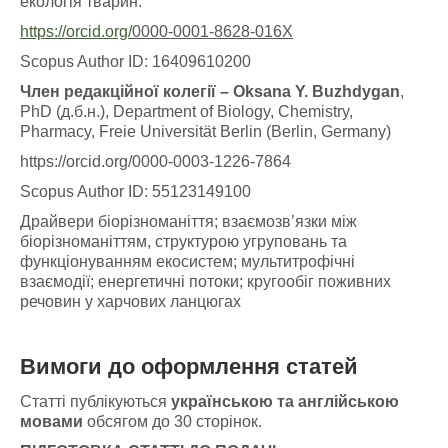
екологія тварин.
https://orcid.org/
0000-0001-8628-016X
Scopus Author ID: 16409610200
Член редакційної колегії – Oksana Y. Buzhdygan
,
PhD (д.б.н.), Department of Biology, Chemistry,
Pharmacy, Freie Universität Berlin (Berlin, Germany)
https://orcid.org/0000-0003-1226-7864
Scopus Author ID: 55123149100
Драйвери біорізноманіття; взаємозв’язки між
біорізноманіттям, структурою угруповань та
функціонуванням екосистем; мультитрофічні
взаємодії; енергетичні потоки; кругообіг поживних
речовин у харчових ланцюгах
Вимоги до оформлення статей
Статті публікуються
українською та англійською
мовами
обсягом до 30 сторінок.