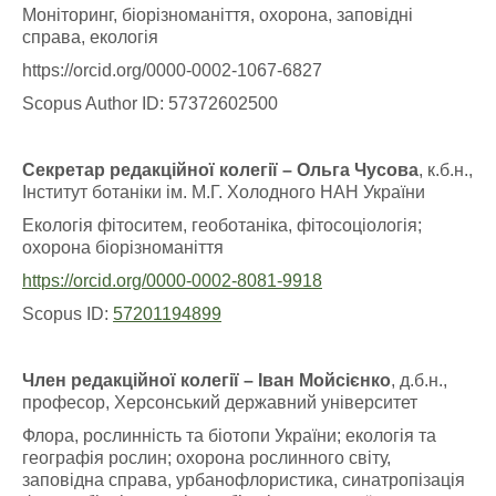
Моніторинг, біорізноманіття, охорона, заповідні
справа, екологія
https://orcid.org/0000-0002-1067-6827
Scopus Author ID: 57372602500
Секретар редакційної колегії – Ольга Чусова
, к.б.н.,
Інститут ботаніки ім. М.Г. Холодного НАН України
Екологія фітоситем, геоботаніка, фітосоціологія;
охорона біорізноманіття
https://orcid.org/0000-0002-8081-9918
Scopus ID:
57201194899
Член редакційної колегії – Іван Мойсієнко
, д.б.н.,
професор, Херсонський державний університет
Флора, рослинність та біотопи України; екологія та
географія рослин; охорона рослинного світу,
заповідна справа, урбанофлористика, синатропізація