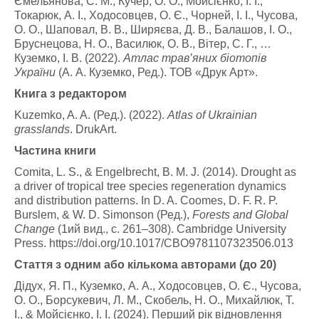
Ємельянова, С. М., Кучер, О. О., Мойсієнко, І. І.,
Токарюк, А. І., Ходосовцев, О. Є., Чорней, І. І., Чусова,
О. О., Шаповал, В. В., Ширяєва, Д. В., Балашов, І. О.,
Бруснецова, Н. О., Василюк, О. В., Вітер, С. Г., …
Куземко, І. В. (2022).
Атлас трав’яних біотопів
України
(А. А. Куземко, Ред.). ТОВ «Друк Арт».
Книга з редактором
Kuzemko, A. A. (Ред.). (2022).
Atlas of Ukrainian
grasslands
. DrukArt.
Частина книги
Comita, L. S., & Engelbrecht, B. M. J. (2014). Drought as
a driver of tropical tree species regeneration dynamics
and distribution patterns. In D. A. Coomes, D. F. R. P.
Burslem, & W. D. Simonson (Ред.),
Forests and Global
Change
(1ий вид., с. 261–308). Cambridge University
Press. https://doi.org/10.1017/CBO9781107323506.013
Стаття з одним або кількома авторами (до 20)
Дідух, Я. П., Куземко, А. А., Ходосовцев, О. Є., Чусова,
О. О., Борсукевич, Л. М., Скобель, Н. О., Михайлюк, Т.
І., & Мойсієнко, І. І. (2024). Перший рік відновлення