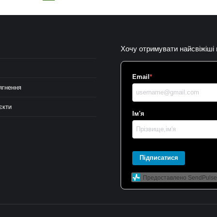
Хочу отримувати найсвіжіші
Email
*
ягнення
єкти
Ім'я
Підписатися
Предоставлено SendPulse