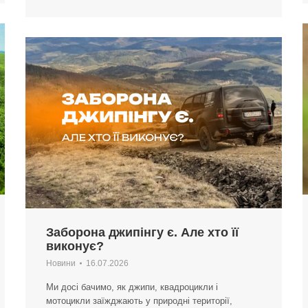
Заборона джипінгу є. Але хто її
виконує?
Новини
16.07.2026
Ми досі бачимо, як джипи, квадроцикли і
мотоцикли заїжджають у природні території,