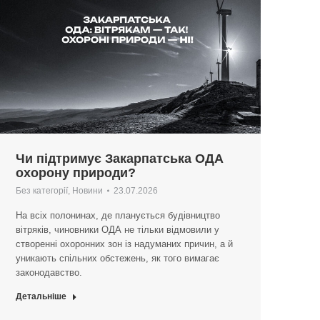
Чи підтримує Закарпатська ОДА
охорону природи?
Без категорії
,
Новини
23.07.2026
На всіх полонинах, де планується будівництво
вітряків, чиновники ОДА не тільки відмовили у
створенні охоронних зон із надуманих причин, а й
уникають спільних обстежень, як того вимагає
законодавство.
Детальніше