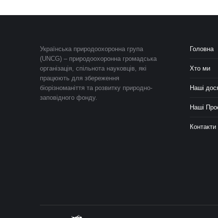
Українська природоохоронна група
Головна
(UNCG) – природоохоронна громадська
організація, спільнота науковців, які
Хто ми
працюють для збереження
біорізноманіття та розвитку природно-
Наші дос
заповідного фонду.
Наші Про
Контакти