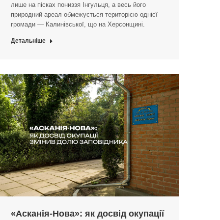
лише на пісках пониззя Інгульця, а весь його
природний ареал обмежується територією однієї
громади — Калинівської, що на Херсонщині.
Детальніше
«Асканія-Нова»: як досвід окупації