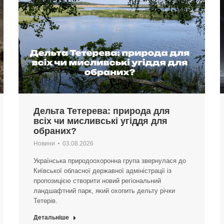
Дельта Тетерева: природа для
всіх чи мисливські угіддя для
обраних?
Новини
03.08.2026
Українська природоохоронна група звернулася до
Київської обласної державної адміністрації із
пропозицією створити новий регіональний
ландшафтний парк, який охопить дельту річки
Тетерів.
Детальніше