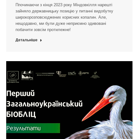
Ппочинаючи з кінця 2023 року Міндовкілля нарешті
зайняло державницьку позицію у питанні видобутку
широкорозповсюджених корисних копалин. Але,
нещодавно, ми були дуже неприємно здивовані
побачити зовсім протилежне!
Детальніше