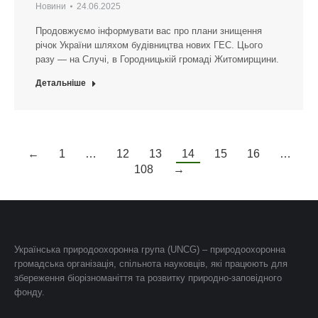
Новини
24.06.2025
Продовжуємо інформувати вас про плани знищення
річок України шляхом будівництва нових ГЕС. Цього
разу — на Случі, в Городницькій громаді Житомирщини.
Детальніше
←
1
…
12
13
14
15
16
…
108
→
Українська природоохоронна група (UNCG) – природоохоронна
громадська організація, спільнота науковців, які працюють для
збереження біорізноманіття та розвитку природно-заповідного
фонду.