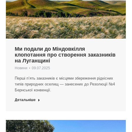
Ми подали до Міндовкілля
клопотання про створення заказників
на Луганщині
Новини
09.07.2025
Перші п’ять заказників є місцями збереження рідкісних
типів природних оселищ — занесених до Резолюції №4
Бернської конвенції.
Детальніше