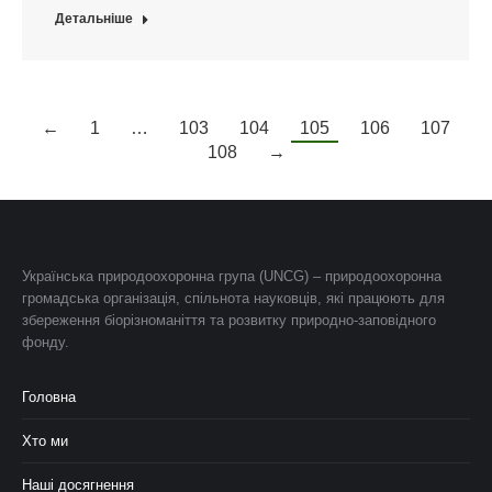
Детальніше
←
1
…
103
104
105
106
107
108
→
Українська природоохоронна група (UNCG) – природоохоронна
громадська організація, спільнота науковців, які працюють для
збереження біорізноманіття та розвитку природно-заповідного
фонду.
Головна
Хто ми
Наші досягнення