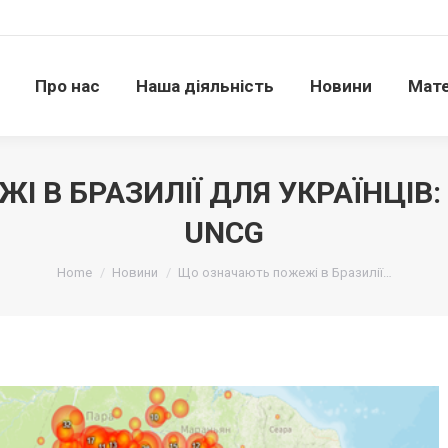
Про нас
Наша діяльність
Новини
Матері
Про нас
Наша діяльність
Новини
Мате
 В БРАЗИЛІЇ ДЛЯ УКРАЇНЦІВ:
UNCG
Ви тут:
Home
Новини
Що означають пожежі в Бразилії…