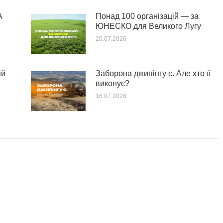
А
Понад 100 організацій — за
ЮНЕСКО для Великого Лугу
20.07.2026
ій
Заборона джипінгу є. Але хто її
виконує?
16.07.2026