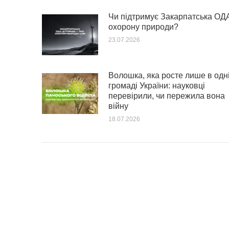
Чи підтримує Закарпатська ОД
охорону природи?
23.07.2026
Волошка, яка росте лише в одн
громаді України: науковці
перевірили, чи пережила вона
війну
18.07.2026