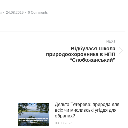
и
24.08.2019
0 Comments
NEXT
Відбулася Школа
Next
природоохоронника в НПП
post:
“Слобожанський”
Дельта Тетерева: природа для
всіх чи мисливські угіддя для
обраних?
03.08.2026