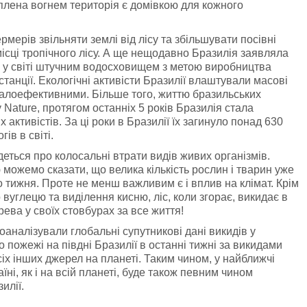
оплена вогнем територія є домівкою для кожного
ерів звільняти землі від лісу та збільшувати посівні
місці тропічного лісу. А ще нещодавно Бразилія заявляла
м у світі штучним водосховищем з метою виробництва
останції. Екологічні активісти Бразилії влаштували масові
 малоефективними. Більше того, життю бразильських
Nature, протягом останніх 5 років Бразилія стала
 активістів. За ці роки в Бразилії їх загинуло понад 630
ів в світі.
деться про колосальні втрати видів живих організмів.
 можемо сказати, що велика кількість рослин і тварин уже
 тижня. Проте не менш важливим є і вплив на клімат. Крім
углецю та виділення кисню, ліс, коли згорає, викидає в
ева у своїх стовбурах за все життя!
аналізували глобальні супутникові дані викидів у
пожежі на півдні Бразилії в останні тижні за викидами
х інших джерел на планеті. Таким чином, у найближчі
їні, як і на всій планеті, буде також певним чином
илії.