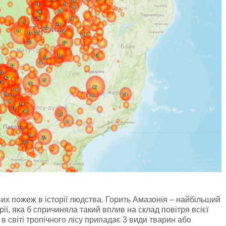
х пожеж в історії людства. Горить Амазонія – найбільший
рії, яка б спричиняла такий вплив на склад повітря всієї
в світі тропічного лісу припадає 3 види тварин або