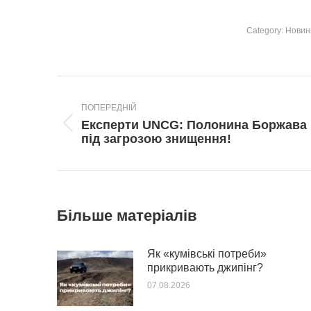
Category:
Новин
Post
navigation
ПОПЕРЕДНІЙ
Експерти UNCG: Полонина Боржава
Попередній
під загрозою знищення!
пост:
Більше матеріалів
Як «кумівські потреби»
прикривають джипінг?
07.08.2026