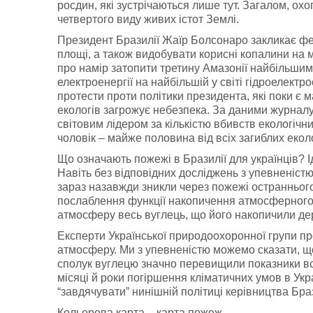
росдин, які зустрічаються лише тут. Загалом, ох
четвертого виду живих істот Землі.
Президент Бразилії Жаїр Болсонаро закликає ферм
площі, а також видобувати корисні копалини на 
про намір затопити третину Амазонії найбільши
електроенергії на найбільшій у світі гідроелектр
протести проти політики президента, які поки є
екологів загрожує небезпека. За даними журналу 
світовим лідером за кількістю вбивств екологічних
чоловік – майже половина від всіх загиблих еколог
Що означають пожежі в Бразилії для українців? І
Навіть без відповідних досліджень з упевненістю
зараз назавжди зникли через пожежі остраннього
послаблення функції накопичення атмосферного в
атмосферу весь вуглець, що його накопичили дер
Експерти Української природоохоронної групи про
атмосферу. Ми з упевненістю можемо сказати, що 
сполук вуглецю значно перевищили показники всі
місяці й роки погіршення кліматичних умов в Укра
“завдячувати” нинішній політиці керівництва Браз
Кольорова карта – карта пожеж.