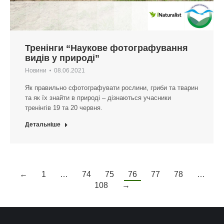
Тренінги “Наукове фотографування
видів у природі”
Новини
08.06.2021
Як правильно сфотографувати рослини, гриби та тварин
та як їх знайти в природі – дізнаються учасники
тренінгів 19 та 20 червня.
Детальніше
←
1
…
74
75
76
77
78
…
108
→