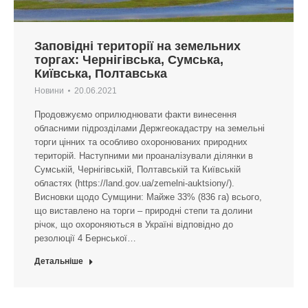
Заповідні території на земельних
торгах: Чернігівська, Сумська,
Київська, Полтавська
Новини
20.06.2021
Продовжуємо оприлюднювати факти винесення
обласними підрозділами Держгеокадастру на земельні
торги цінних та особливо охоронюваних природних
територій. Наступними ми проаналізували ділянки в
Сумській, Чернігівській, Полтавській та Київській
областях (https://land.gov.ua/zemelni-auktsiony/).
Висновки щодо Сумщини: Майже 33% (836 га) всього,
що виставлено на торги – природні степи та долини
річок, що охороняються в Україні відповідно до
резолюції 4 Бернської…
Детальніше