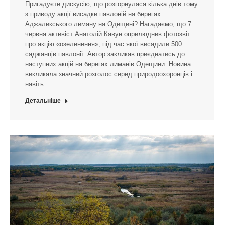
Пригадуєте дискусію, що розгорнулася кілька днів тому
з приводу акції висадки павлоній на берегах
Аджаликського лиману на Одещині? Нагадаємо, що 7
червня активіст Анатолій Кавун оприлюднив фотозвіт
про акцію «озеленення», під час якої висадили 500
саджанців павлонії. Автор закликав приєднатись до
наступних акцій на берегах лиманів Одещини. Новина
викликала значний розголос серед природоохоронців і
навіть…
Детальніше