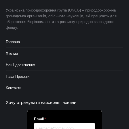
Українська природоохоронна група (UNCG) – природоохоронна
громадська організація, спільнота науковців, які працюють для
збереження біорізноманіття та розвитку природно-заповідного
фонду.
Головна
Хто ми
Наші досягнення
Наші Проєкти
Контакти
Хочу отримувати найсвіжіші новини
Email
*