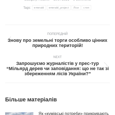
Tags:
emerald
emerald_project
Ліси
степ
Post
ПОПЕРЕДНІЙ
navigation
Знову про земельні торги особливо цінних
Попередній
природних територій!
пост:
NEXT
Запрошуємо журналістів у прес-тур
Next
“Мільярд дерев чи заповідання: що не так зі
post:
збереженням лісів України?”
Більше матеріалів
Як «кумівські потреби» прикривають