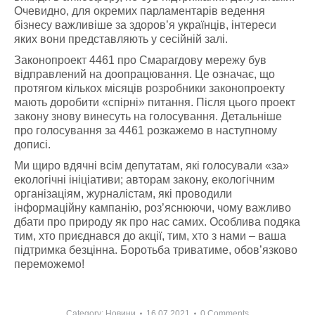
Очевидно, для окремих парламентарів ведення
бізнесу важливіше за здоров’я українців, інтереси
яких вони представляють у сесійній залі.
Законопроект 4461 про Смарагдову мережу був
відправлений на доопрацювання. Це означає, що
протягом кількох місяців розробники законопроекту
мають доробити «спірні» питання. Після цього проект
закону знову винесуть на голосування. Детальніше
про голосування за 4461 розкажемо в наступному
дописі.
Ми щиро вдячні всім депутатам, які голосували «за»
екологічні ініціативи; авторам закону, екологічним
організаціям, журналістам, які проводили
інформаційну кампанію, роз’яснюючи, чому важливо
дбати про природу як про нас самих. Особлива подяка
тим, хто приєднався до акції, тим, хто з нами – ваша
підтримка безцінна. Боротьба триватиме, обов’язково
переможемо!
Category:
Новини
16.07.2021
0 Comments