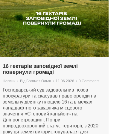
16 гектарів заповідної землі
повернули громаді
Новини
Від
Богомаз Ольга
11.06.2026
0 Comments
Господарський суд задовольнив позов
прокуратури та скасував право оренди на
земельну ділянку площею 16 га в межах
ландшафтного заказника місцевого
значення «Степовий каньйон» на
Дніпропетровщині. Попри
природоохоронний статус території, з 2020
року ця земля використовувалася для