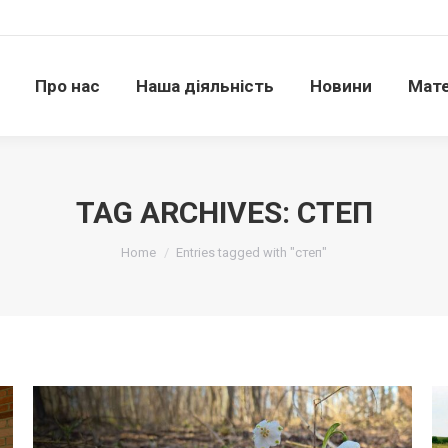
Про нас
Наша діяльність
Новини
Матері
Про нас
Наша діяльність
Новини
Мате
TAG ARCHIVES:
СТЕП
Ви тут:
Home
Entries tagged with "степ"