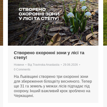
Створено охоронні зони у лісі та
степу!
Новини
Від
Travinska Anastasiia
29.06.2026
0 Comments
На Львівщині створено три охоронні зони
для збереження білоцвіту весняного. Тепер
ще 31 га земель у межах лісів підпадає під
охорону. Інший важливий крок зроблено на
Черкащині.