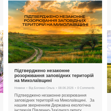
Підтверджено незаконне
розорювання заповідних територій
на Миколаївщині
Новини
Від
Богомаз Ольга
08.06.2026
0 Comments
Підтверджено незаконне розорювання
заповідних територій на Миколаївщині. За
нашим зверненням Державна екологічна
інспекція Південно-Західного округу