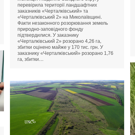
перевірила території ландшафтних
заказників «Черталківський» та
«Черталківський 2» на Миколаївщині.
Факти незаконного розорювання земель
природно-заповідного фонду
підтвердилися. У заказнику
«Черталківський 2» розорано 4,26 га,
збитки оцінено майже у 170 тис. грн. У
заказнику «Черталківський» розорано 1,76
га, збитки…