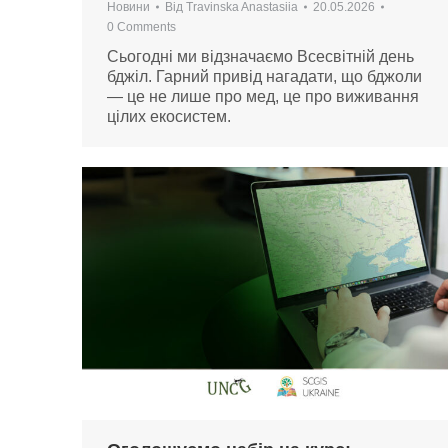
Новини
Від
Travinska Anastasiia
20.05.2026
0 Comments
Сьогодні ми відзначаємо Всесвітній день
бджіл. Гарний привід нагадати, що бджоли
— це не лише про мед, це про виживання
цілих екосистем.