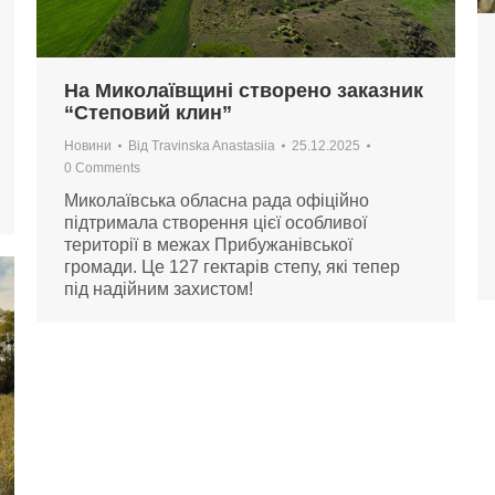
На Миколаївщині створено заказник
“Степовий клин”
Новини
Від
Travinska Anastasiia
25.12.2025
0 Comments
Миколаївська обласна рада офіційно
підтримала створення цієї особливої
території в межах Прибужанівської
громади. Це 127 гектарів степу, які тепер
під надійним захистом!