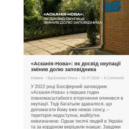
«Асканія-Нова»: як досвід окупації
змінив долю заповідника
Новини
Від
Богомаз Ольга
01.07.2026
0 Comments
У 2022 році Біосферний заповідник
«Асканія-Нова» з перших годин
повномасштабного вторгнення опинився в
окупації. Тоді багатьом здавалося, що
допомагати йому вже немає сенсу, –
територія недоступна, майбутнє
невизначене. Однак тисячі людей в Україні
та за кордоном вирішили інакше. Завдяки