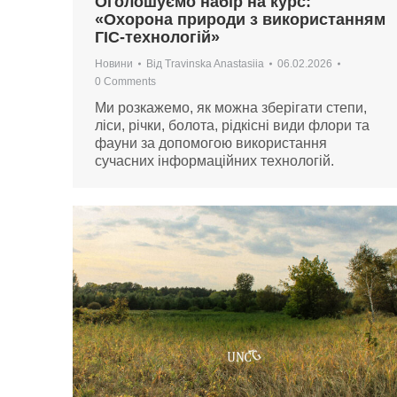
Оголошуємо набір на курс:
«Охорона природи з використанням
ГІС-технологій»
Новини
Від
Travinska Anastasiia
06.02.2026
0 Comments
Ми розкажемо, як можна зберігати степи,
ліси, річки, болота, рідкісні види флори та
фауни за допомогою використання
сучасних інформаційних технологій.