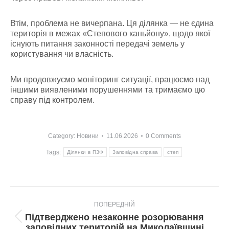
Втім, проблема не вичерпана. Ця ділянка — не єдина
територія в межах «Степового каньйону», щодо якої
існують питання законності передачі земель у
користування чи власність.
Ми продовжуємо моніторинг ситуації, працюємо над
іншими виявленими порушеннями та тримаємо цю
справу під контролем.
Category:
Новини
11.06.2026
0 Comments
Tags:
Ділянки в ПЗФ
Заповідна справа
степ
Post
ПОПЕРЕДНІЙ
navigation
Підтверджено незаконне розорювання
Попередній
заповідних територій на Миколаївщині