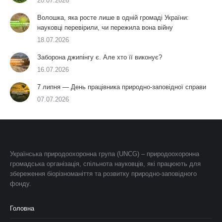
20.07.2026
Волошка, яка росте лише в одній громаді України:
науковці перевірили, чи пережила вона війну
18.07.2026
Заборона джипінгу є. Але хто її виконує?
16.07.2026
7 липня — День працівника природно-заповідної справи
07.07.2026
Українська природоохоронна група (UNCG) – природоохоронна
громадська організація, спільнота науковців, які працюють для
збереження біорізноманіття та розвитку природно-заповідного
фонду.
Головна