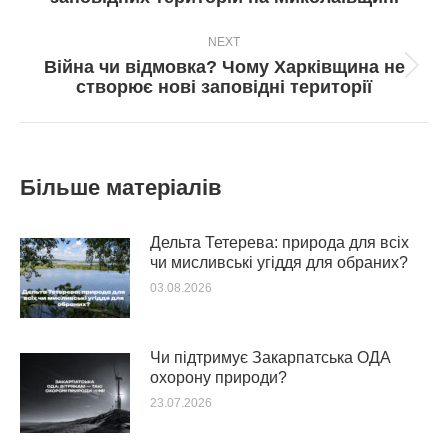
пост:
NEXT
Війна чи відмовка? Чому Харківщина не
Next
створює нові заповідні території
post:
Більше матеріалів
Дельта Тетерева: природа для всіх
чи мисливські угіддя для обраних?
03.08.2026
Чи підтримує Закарпатська ОДА
охорону природи?
23.07.2026