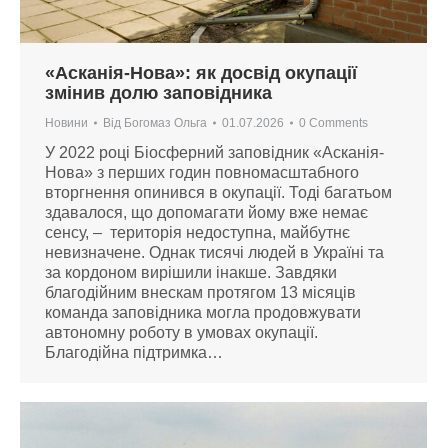
«Асканія-Нова»: як досвід окупації
змінив долю заповідника
Новини
Від
Богомаз Ольга
01.07.2026
0 Comments
У 2022 році Біосферний заповідник «Асканія-
Нова» з перших годин повномасштабного
вторгнення опинився в окупації. Тоді багатьом
здавалося, що допомагати йому вже немає
сенсу, – територія недоступна, майбутнє
невизначене. Однак тисячі людей в Україні та
за кордоном вирішили інакше. Завдяки
благодійним внескам протягом 13 місяців
команда заповідника могла продовжувати
автономну роботу в умовах окупації.
Благодійна підтримка…