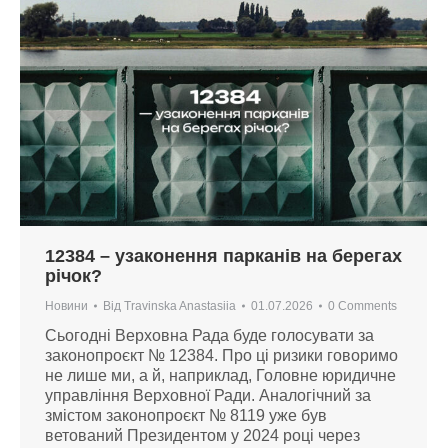
12384 – узаконення парканів на берегах
річок?
Новини
Від
Travinska Anastasiia
01.07.2026
0 Comments
Сьогодні Верховна Рада буде голосувати за
законопроєкт № 12384. Про ці ризики говоримо
не лише ми, а й, наприклад, Головне юридичне
управління Верховної Ради. Аналогічний за
змістом законопроєкт № 8119 уже був
ветований Президентом у 2024 році через