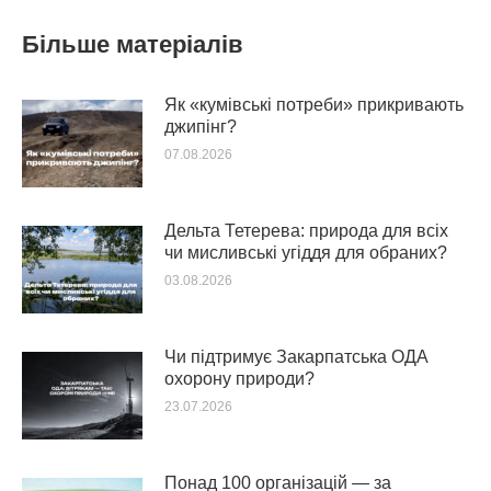
Більше матеріалів
Як «кумівські потреби» прикривають
джипінг?
07.08.2026
Дельта Тетерева: природа для всіх
чи мисливські угіддя для обраних?
03.08.2026
Чи підтримує Закарпатська ОДА
охорону природи?
23.07.2026
Понад 100 організацій — за