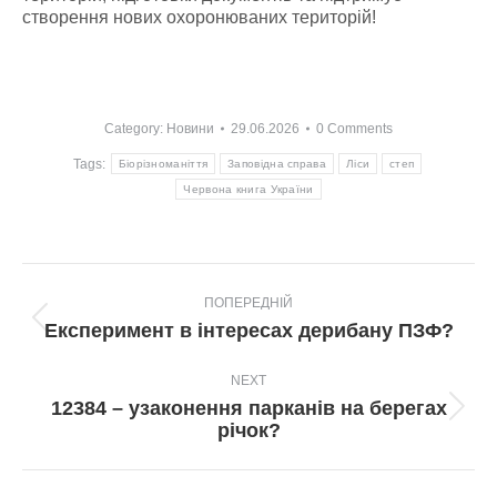
створення нових охоронюваних територій!
Category:
Новини
29.06.2026
0 Comments
Tags:
Біорізноманіття
Заповідна справа
Ліси
степ
Червона книга України
Post
ПОПЕРЕДНІЙ
navigation
Попередній
Експеримент в інтересах дерибану ПЗФ?
пост:
NEXT
12384 – узаконення парканів на берегах
Next
річок?
post: