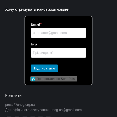
Хочу отримувати найсвіжіші новини
Email
*
Ім'я
Підписатися
Предоставлено SendPulse
Контакти
press@uncg.org.ua
Для офіційного листування:
uncg.ua@gmail.com