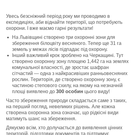
Увесь безсніжний період року ми проводимо в
експедиціях, аби віднайти території, що потребують
охорони. І вже маємо гарні результати!
На Львівщині створено три охоронні зони для
збереження білоцвіту весняного. Тепер ще 31 га
земель у межах лісів підпадає під охорону.
Інший важливий крок зроблено на Черкащині. Тут
створено охоронну зону площею 1,442 га на землях
комунальної власності, де зростає шафран
сітчастий — одна з найкрасивіших ранньовесняних
рослин. Територія, де створено охоронну зону, є
частиною степового схилу, на якому на незначній
площі виявлено до
300 особин
цього виду!
Часто збереження природи складається саме з таких,
на перший погляд, невеликих рішень. Але кожна
створена охоронна зона означає, що рідкісні види
матимуть шанс на збереження.
Дякуємо всім, хто долучається до виявлення цінних
територій, підготовки документів та підтримує