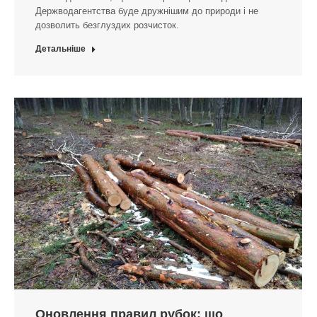
Держводагентства буде дружнішим до природи і не
дозволить безглуздих розчисток.
Детальніше
Оновлення правил рубок: що