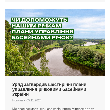
Уряд затвердив шестирічні плани
управління річковими басейнами
України
Новини
05.11.2024
Ми сподіваємося, що нове керівництво Міндовкілля та