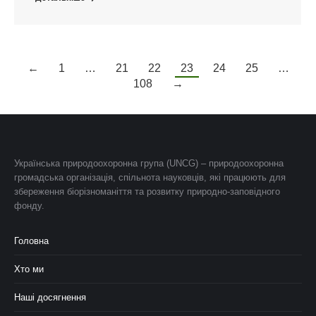
←
1
…
21
22
23
24
25
…
108
→
Українська природоохоронна група (UNCG) – природоохоронна
громадська організація, спільнота науковців, які працюють для
збереження біорізноманіття та розвитку природно-заповідного
фонду.
Головна
Хто ми
Наші досягнення