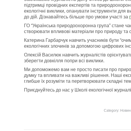
підтримці провідних експертів та природоохорон
екологічні виклики, опанувати інструменти для в
до дій. Дізнавайтесь більше про умови участі за
ГО “Українська природоохоронна група” стане ча
створювати впливові матеріали про природу та сп
Катерина Гарбарчук навчить учасників бути “очим
екологічних злочинів за допомогою цифрових інст
Олексій Василюк навчить журналістів орієнтувати
зберегти довкілля попри всі виклики.
Ми допоможемо вам не просто писати про природу
думку та впливати на важливі рішення. Наші експ
глибше їх розуміти та перетворювати складні теми 
Приєднуйтесь до нас у Школі екологічної журнал
Category:
Новин