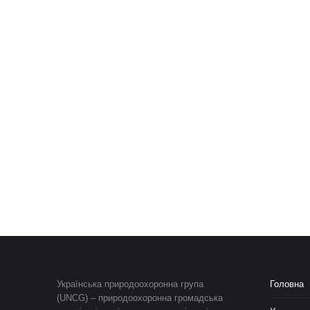
Українська природоохоронна група
Головна
(UNCG) – природоохоронна громадська