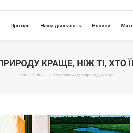
Про нас
Наша діяльність
Новини
Матері
Про нас
Наша діяльність
Новини
Мате
ПРИРОДУ КРАЩЕ, НІЖ ТІ, ХТО 
Ви тут:
Home
Новини
Хто розкаже про природу краще,…