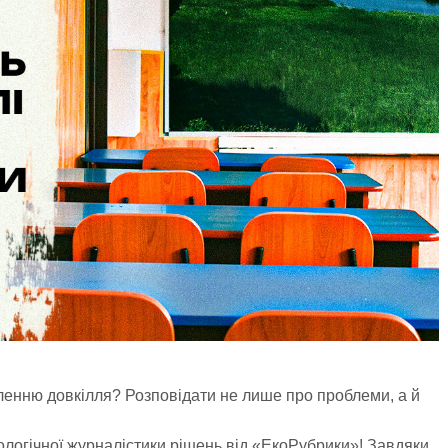
ленню довкілля? Розповідати не лише про проблеми, а й
логічної журналістики рішень від «ЕкоРубрики»! Завдяки