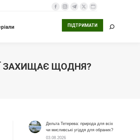
ПІДТРИМАТИ
али
Facebook
Instagram
Telegram
X
Website
Search:
сторінка
сторінка
сторінка
сторінка
сторінка
ПІДТРИМАТИ
ріали
відкривається
відкривається
відкривається
відкривається
відкривається
Search:
у
у
у
у
у
новому
новому
новому
новому
новому
вікні
вікні
вікні
вікні
вікні
ЇЇ ЗАХИЩАЄ ЩОДНЯ?
Дельта Тетерева: природа для всіх
чи мисливські угіддя для обраних?
03.08.2026