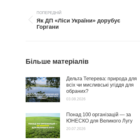
Post
navigation
ПОПЕРЕДНІЙ
Як ДП «Ліси України» дорубує
Попередній
Горгани
пост:
Більше матеріалів
Дельта Тетерева: природа для
всіх чи мисливські угіддя для
обраних?
03.08.2026
Понад 100 організацій — за
ЮНЕСКО для Великого Лугу
20.07.2026