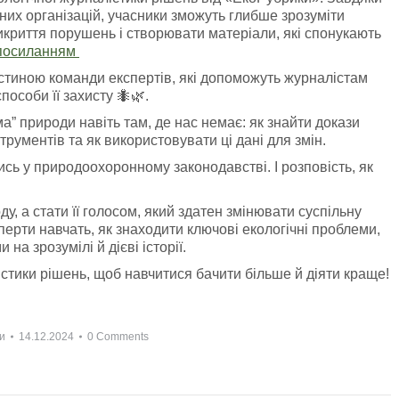
них організацій, учасники зможуть глибше зрозуміти
икриття порушень і створювати матеріали, які спонукають
посиланням
стиною команди експертів, які допоможуть журналістам
особи її захисту 🐜🌿.
а” природи навіть там, де нас немає: як знайти докази
рументів та як використовувати ці дані для змін.
сь у природоохоронному законодавстві. І розповість, як
, а стати її голосом, який здатен змінювати суспільну
ерти навчать, як знаходити ключові екологічні проблеми,
на зрозумілі й дієві історії.
істики рішень, щоб навчитися бачити більше й діяти краще!
и
14.12.2024
0 Comments