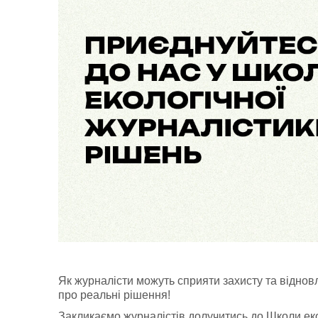
Як журналісти можуть сприяти захисту та віднов
про реальні рішення!
Закликаємо журналістів долучитись до Школи еко