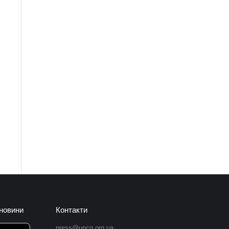
 новини
Контакти
press@uncg.org.ua