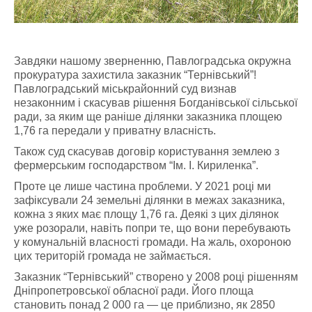
Завдяки нашому зверненню, Павлоградська окружна
прокуратура захистила заказник “Тернівський”!
Павлоградський міськрайонний суд визнав
незаконним і скасував рішення Богданівської сільської
ради, за яким ще раніше ділянки заказника площею
1,76 га передали у приватну власність.
Також суд скасував договір користування землею з
фермерським господарством “Ім. І. Кириленка”.
Проте це лише частина проблеми. У 2021 році ми
зафіксували 24 земельні ділянки в межах заказника,
кожна з яких має площу 1,76 га. Деякі з цих ділянок
уже розорали, навіть попри те, що вони перебувають
у комунальній власності громади. На жаль, охороною
цих територій громада не займається.
Заказник “Тернівський” створено у 2008 році рішенням
Дніпропетровської обласної ради. Його площа
становить понад 2 000 га — це приблизно, як 2850