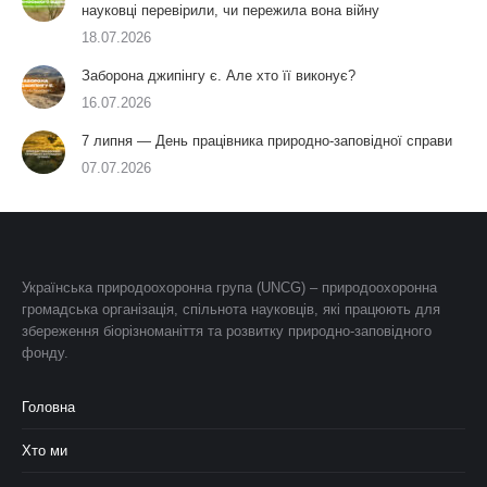
науковці перевірили, чи пережила вона війну
18.07.2026
Заборона джипінгу є. Але хто її виконує?
16.07.2026
7 липня — День працівника природно-заповідної справи
07.07.2026
Українська природоохоронна група (UNCG) – природоохоронна
громадська організація, спільнота науковців, які працюють для
збереження біорізноманіття та розвитку природно-заповідного
фонду.
Головна
Хто ми