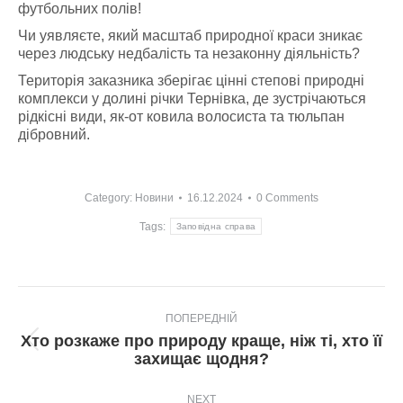
футбольних полів!
Чи уявляєте, який масштаб природної краси зникає
через людську недбалість та незаконну діяльність?
Територія заказника зберігає цінні степові природні
комплекси у долині річки Тернівка, де зустрічаються
рідкісні види, як-от ковила волосиста та тюльпан
дібровний.
Category:
Новини
16.12.2024
0 Comments
Tags:
Заповідна справа
Post
ПОПЕРЕДНІЙ
navigation
Хто розкаже про природу краще, ніж ті, хто її
Попередній
захищає щодня?
пост:
NEXT