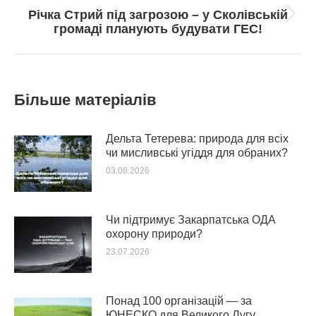
Річка Стрий під загрозою – у Сколівській
Next
громаді планують будувати ГЕС!
post:
Більше матеріалів
Дельта Тетерева: природа для всіх
чи мисливські угіддя для обраних?
03.08.2026
Чи підтримує Закарпатська ОДА
охорону природи?
23.07.2026
Понад 100 організацій — за
ЮНЕСКО для Великого Лугу