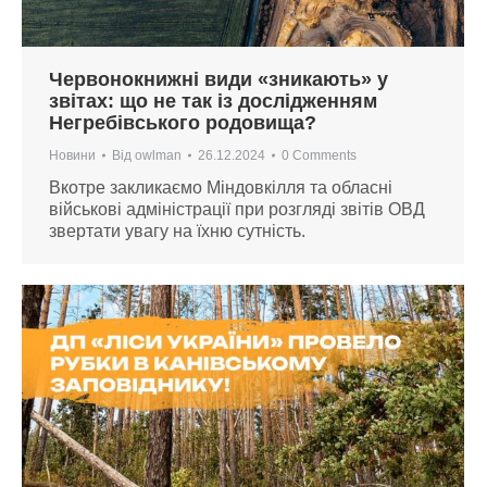
Червонокнижні види «зникають» у
звітах: що не так із дослідженням
Негребівського родовища?
Новини
Від
owlman
26.12.2024
0 Comments
Вкотре закликаємо Міндовкілля та обласні
військові адміністрації при розгляді звітів ОВД
звертати увагу на їхню сутність.