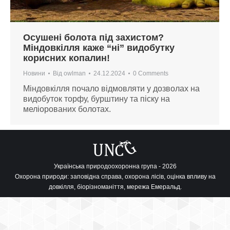
Осушені болота під захистом?
Міндовкілля каже “ні” видобутку
корисних копалин!
Новини
Від
owlman
24.12.2024
0 Comments
Міндовкілля почало відмовляти у дозволах на
видобуток торфу, бурштину та піску на
меліорованих болотах.
Українська природоохоронна група - 2026
Охорона природи: заповідна справа, охорона лісів, оцінка впливу на
довкілля, біорізноманіття, мережа Емеральд.