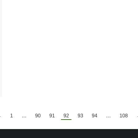
←
1
…
90
91
92
93
94
…
108