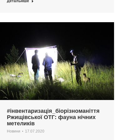
Детальніше
#інвентаризація_біорізноманіття
Ржищівської ОТГ: фауна нічних
метеликів
Новини
17.07.2020