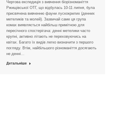
Чергова експедиція з вивчення біорізноманіття
Ржищівської ОТГ, що відбулась 10-11 липня, була
присвячена вивченню фауни лускокрилих (денних
метеликів та молей). Зазвичай саме ця група
комах виявляється найбільш примітною для
пересічного спостерігача: денні метелики часто
крупні, активно літають не переховуючись на
квітах. Багато їх видів легко визначити з першого
погляду. Втім, найбільшого різноманіття досягають
не денні…
Детальніше