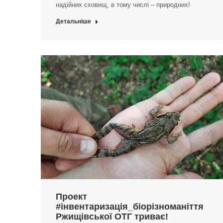
надійних сховищ, в тому числі – природних!
Детальніше
Проект
#інвентаризація_біорізноманіття
Ржищівської ОТГ триває!