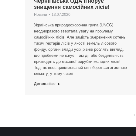
Чернігівська ОДА ігнорує
знищення самосійних лісів!
Новини
13.07.2020
Українська природоохоронна група (UNCG)
неодноразово звертала увагу на проблему
самосійних лісів. Але замість збереження сотень
тисяч гектарів лісів у якості земель лісового
фонду, органи влади усіх рівнів роблять вигляд,
що проблеми не існує. Такі дії або бездіяльність
призводять до масової вирубки молодих лісів!
Тоді як весь цивілізований світ бореться зі зміною
клімату, у тому числі…
Детальніше