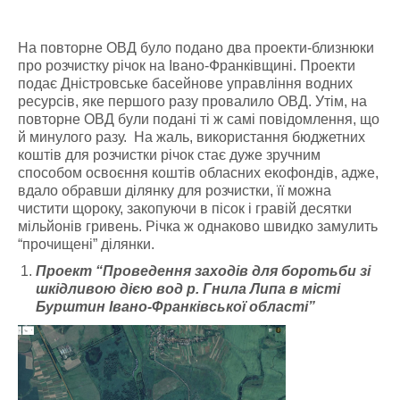
На повторне ОВД було подано два проекти-близнюки
про розчистку річок на Івано-Франківщині. Проекти
подає Дністровське басейнове управління водних
ресурсів, яке першого разу провалило ОВД. Утім, на
повторне ОВД були подані ті ж самі повідомлення, що
й минулого разу. На жаль, використання бюджетних
коштів для розчистки річок стає дуже зручним
способом освоєння коштів обласних екофондів, адже,
вдало обравши ділянку для розчистки, її можна
чистити щороку, закопуючи в пісок і гравій десятки
мільйонів гривень. Річка ж однаково швидко замулить
“прочищені” ділянки.
Проект “Проведення заходів для боротьби зі
шкідливою дією вод р. Гнила Липа в місті
Бурштин Івано-Франківської області”