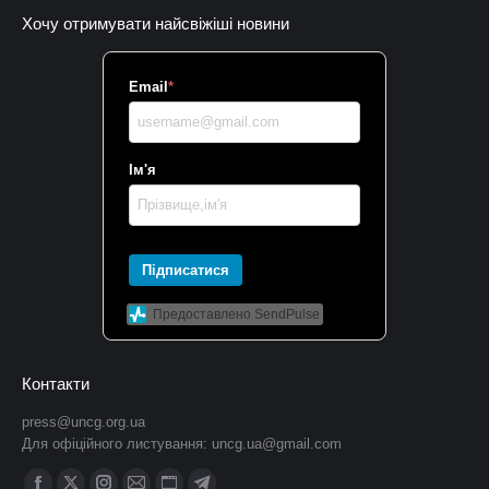
Хочу отримувати найсвіжіші новини
Email
*
Ім'я
Підписатися
Предоставлено SendPulse
Контакти
press@uncg.org.ua
Для офіційного листування:
uncg.ua@gmail.com
Find us on: