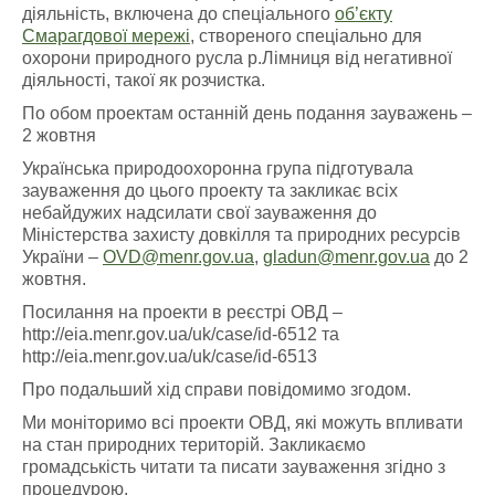
діяльність, включена до спеціального
об’єкту
Смарагдової мережі
, створеного спеціально для
охорони природного русла р.Лімниця від негативної
діяльності, такої як розчистка.
По обом проектам останній день подання зауважень –
2 жовтня
Українська природоохоронна група підготувала
зауваження до цього проекту та закликає всіх
небайдужих надсилати свої зауваження до
Міністерства захисту довкілля та природних ресурсів
України –
OVD@menr.gov.ua
,
gladun@menr.gov.ua
до 2
жовтня.
Посилання на проекти в реєстрі ОВД –
http://eia.menr.gov.ua/uk/case/id-6512 та
http://eia.menr.gov.ua/uk/case/id-6513
Про подальший хід справи повідомимо згодом.
Ми моніторимо всі проекти ОВД, які можуть впливати
на стан природних територій.
Закликаємо
громадськість читати та писати зауваження згідно з
процедурою.