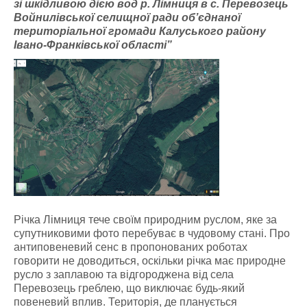
зі шкідливою дією вод р. Лімниця в с. Перевозець
Войнилівської селищної ради об’єднаної
територіальної громади Калуського району
Івано-Франківської області”
Річка Лімниця тече своїм природним руслом, яке за
супутниковими фото перебуває в чудовому стані. Про
антиповеневий сенс в пропонованих роботах
говорити не доводиться, оскільки річка має природне
русло з заплавою та відгороджена від села
Перевозець греблею, що виключає будь-який
повеневий вплив. Територія, де планується