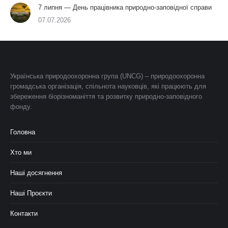
7 липня — День працівника природно-заповідної справи
07.07.2026
Українська природоохоронна група (UNCG) – природоохоронна
громадська організація, спільнота науковців, які працюють для
збереження біорізноманіття та розвитку природно-заповідного
фонду.
Головна
Хто ми
Наші досягнення
Наші Проєкти
Контакти