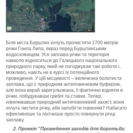
Біля міста Бурштин хочуть прочистити 1700 метрів
річки Гнила Липа, якраз перед Бурштинським
водосховищем. Уся заплава річки та територія
навколо відноситься до Галицького національного
природного парку, який не погоджував такі роботи і,
можливо, навіть не в курсі їх потенційного
проведення. У цій місцевості – величезна болотиста
заплава, що є природним антиповеневим буфером,
але вона вкрай зарегульована, її фактично відняли в
річки, побудувавши греблі та ставки. Тепер,
нівелювавши природний антиповеневий захист, вони
хочуть чистити річку, аби запобігти повеням? Набагато
ефективніше та логічніше просто повернути річці
заплаву.
2. Проект “Проведення заходів для боротьби