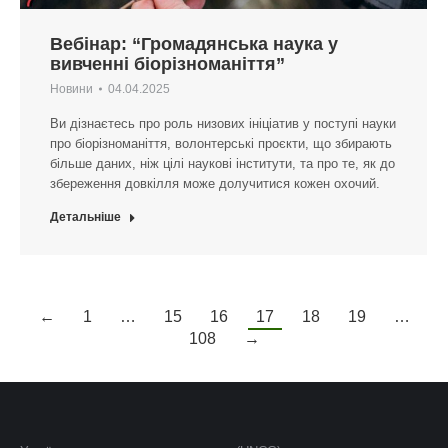
Вебінар: “Громадянська наука у
вивченні біорізноманіття”
Новини
04.04.2025
Ви дізнаєтесь про роль низових ініціатив у поступі науки
про біорізноманіття, волонтерські проєкти, що збирають
більше даних, ніж цілі наукові інститути, та про те, як до
збереження довкілля може долучитися кожен охочий.
Детальніше
←
1
…
15
16
17
18
19
…
108
→