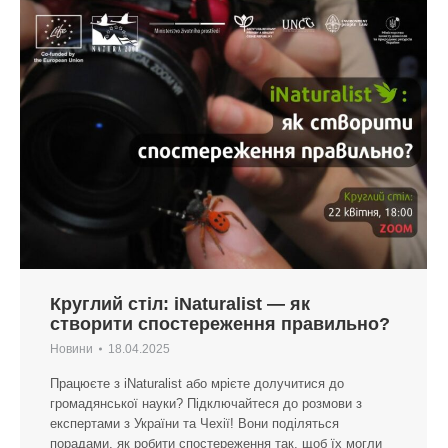
Круглий стіл: iNaturalist — як
створити спостереження правильно?
Новини
18.04.2025
Працюєте з iNaturalist або мрієте долучитися до
громадянської науки? Підключайтеся до розмови з
експертами з України та Чехії! Вони поділяться
порадами, як робити спостереження так, щоб їх могли