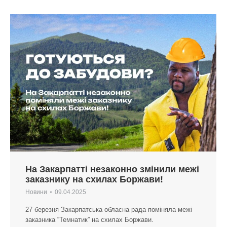
На Закарпатті незаконно змінили межі
заказнику на схилах Боржави!
Новини
09.04.2025
27 березня Закарпатська обласна рада поміняла межі
заказника “Темнатик” на схилах Боржави.