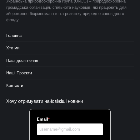
Українська природоохоронна група (UNCG) – природоохоронна
громадська організація, спільнота науковців, які працюють для
збереження біорізноманіття та розвитку природно-заповідного
фонду.
Головна
Хто ми
Наші досягнення
Наші Проєкти
Контакти
Хочу отримувати найсвіжіші новини
Email
*