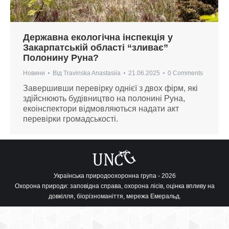
Державна екологічна інспекція у
Закарпатській області “зливає”
Полонину Руна?
Новини
Від
Travinska Anastasiia
21.06.2025
0 Comments
Завершивши перевірку однієї з двох фірм, які
здійснюють будівництво на полонині Руна,
екоінспектори відмовляються надати акт
перевірки громадськості.
Українська природоохоронна група - 2026
Охорона природи: заповідна справа, охорона лісів, оцінка впливу на
довкілля, біорізноманіття, мережа Емеральд.