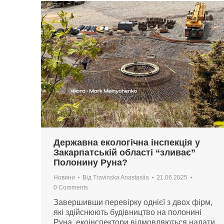
Державна екологічна інспекція у
Закарпатській області “зливає”
Полонину Руна?
Новини
Від
Travinska Anastasiia
21.06.2025
0 Comments
Завершивши перевірку однієї з двох фірм,
які здійснюють будівництво на полонині
Руна, екоінспектори відмовляються надати