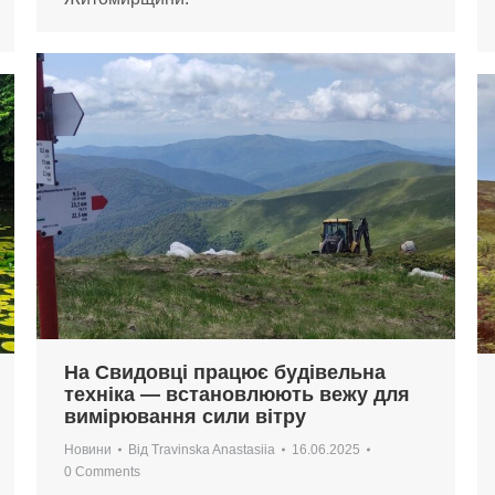
На Свидовці працює будівельна
техніка — встановлюють вежу для
вимірювання сили вітру
Новини
Від
Travinska Anastasiia
16.06.2025
0 Comments