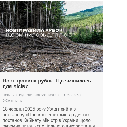
Нові правила рубок. Що змінилось
для лісів?
Новини
Від
Travinska Anastasiia
19.06.2025
0 Comments
18 червня 2025 року Уряд прийняв
постанову «Про внесення змін до деяких
постанов Кабінету Міністрів України щодо
окремих питань спеціального використання