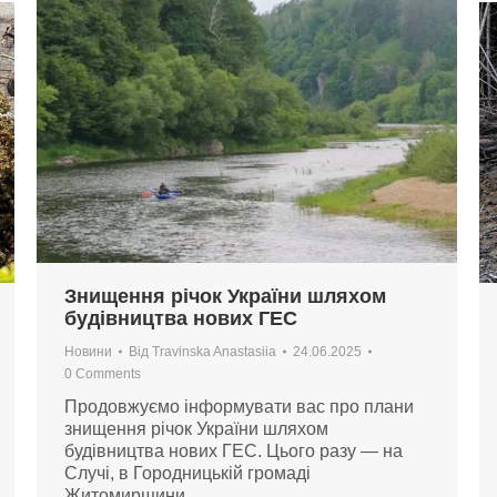
Знищення річок України шляхом
будівництва нових ГЕС
Новини
Від
Travinska Anastasiia
24.06.2025
0 Comments
Продовжуємо інформувати вас про плани
знищення річок України шляхом
будівництва нових ГЕС. Цього разу — на
Случі, в Городницькій громаді
Житомирщини.