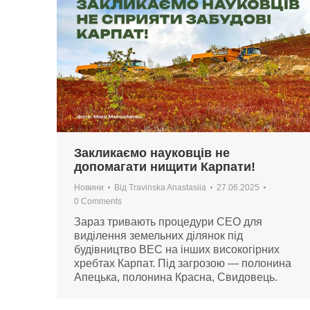
Закликаємо науковців не
допомагати нищити Карпати!
Новини
Від
Travinska Anastasiia
27.06.2025
0 Comments
Зараз тривають процедури СЕО для
виділення земельних ділянок під
будівництво ВЕС на інших високогірних
хребтах Карпат. Під загрозою — полонина
Апецька, полонина Красна, Свидовець.