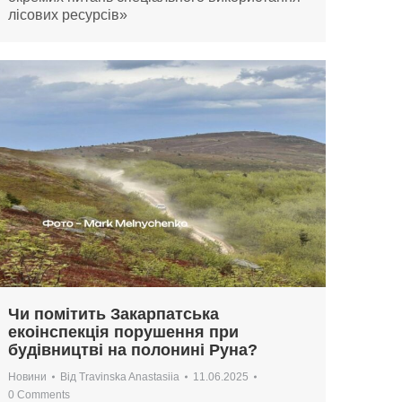
лісових ресурсів»
Чи помітить Закарпатська
екоінспекція порушення при
будівництві на полонині Руна?
Новини
Від
Travinska Anastasiia
11.06.2025
0 Comments