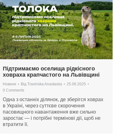
Підтримаємо оселища рідкісного
ховраха крапчастого на Львівщині
Новини
Від
Travinska Anastasiia
25.06.2025
0 Comments
Одна з останніх ділянок, де зберігся ховрах
в Україні, через суттєве скорочення
пасовищного навантаження вже сильно
заростає — і потрібні термінові дії, щоб не
втратити її.