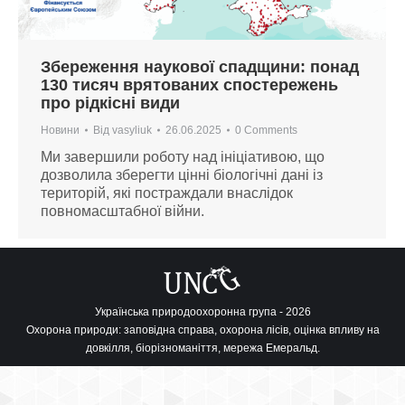
Збереження наукової спадщини: понад
130 тисяч врятованих спостережень
про рідкісні види
Новини
Від
vasyliuk
26.06.2025
0 Comments
Ми завершили роботу над ініціативою, що
дозволила зберегти цінні біологічні дані із
територій, які постраждали внаслідок
повномасштабної війни.
Українська природоохоронна група - 2026
Охорона природи: заповідна справа, охорона лісів, оцінка впливу на
довкілля, біорізноманіття, мережа Емеральд.