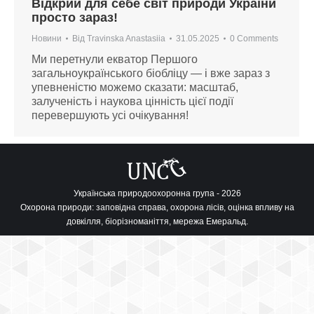
Відкрий для себе світ природи України
просто зараз!
Новини
Від
Travinska Anastasiia
31.05.2025
0 Comments
Ми перетнули екватор Першого
загальноукраїнського біобліцу — і вже зараз з
упевненістю можемо сказати: масштаб,
залученість і наукова цінність цієї події
перевершують усі очікування!
Українська природоохоронна група - 2026
Охорона природи: заповідна справа, охорона лісів, оцінка впливу на
довкілля, біорізноманіття, мережа Емеральд.