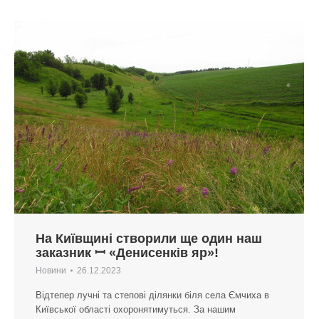
На Київщині створили ще один наш
заказник ꟷ «Денисенків яр»!
Новини
26.12.2023
Відтепер лучні та степові ділянки біля села Ємчиха в
Київської області охоронятимуться. За нашим