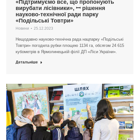
«Підтримуємо все, що пропонують
вирубати лісівники», ꟷ рішення
науково-технічної ради парку
«Подільські Товтри»
Новини
25.12.2023
Нещодавно науково-технічна рада нацпарку «Подільські
Товтри» погодила рубки площею 1134 га, обсягом 24 615
кубометрів в Ярмолинецькій філії ДП «Ліси України».
Детальніше