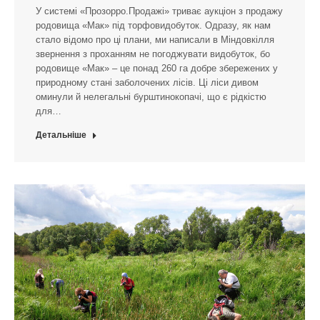
У системі «Прозорро.Продажі» триває аукціон з продажу
родовища «Мак» під торфовидобуток. Одразу, як нам
стало відомо про ці плани, ми написали в Міндовкілля
звернення з проханням не погоджувати видобуток, бо
родовище «Мак» – це понад 260 га добре збережених у
природному стані заболочених лісів. Ці ліси дивом
оминули й нелегальні бурштинокопачі, що є рідкістю
для…
Детальніше