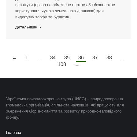
сервітути (права на обмежене платне або безоплатне
користування чужою земельною ділянкою) для
видобутку торфу та бурштин.
Детальніше
←
1
…
34
35
36
37
38
…
108
→
Українська природоохоронна група (UNCG) – природоохоронна
громадська організація, спільнота науковців, які працюють для
збереження біорізноманіття та розвитку природно-заповідного
фонду.
Головна