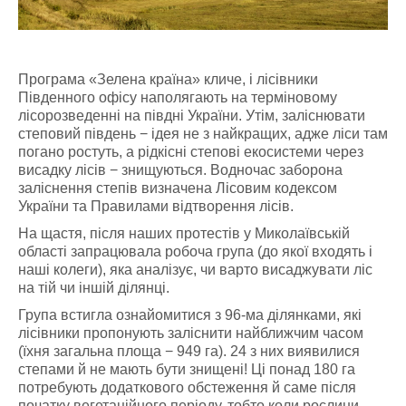
Програма «Зелена країна» кличе, і лісівники
Південного офісу наполягають на терміновому
лісорозведенні на півдні України. Утім, заліснювати
степовий південь − ідея не з найкращих, адже ліси там
погано ростуть, а рідкісні степові екосистеми через
висадку лісів − знищуються. Водночас заборона
заліснення степів визначена Лісовим кодексом
України та Правилами відтворення лісів.
На щастя, після наших протестів у Миколаївській
області запрацювала робоча група (до якої входять і
наші колеги), яка аналізує, чи варто висаджувати ліс
на тій чи іншій ділянці.
Група встигла ознайомитися з 96-ма ділянками, які
лісівники пропонують заліснити найближчим часом
(їхня загальна площа − 949 га). 24 з них виявилися
степами й не мають бути знищені! Ці понад 180 га
потребують додаткового обстеження й саме після
початку вегетаційного періоду, тобто коли рослини