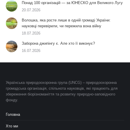
Понад 100 організацій — за ЮНЕСКО для Великого Лугу
20.07.2026
Волошка, яка росте лише в одній громаді України:
науковці перевірили, чи пережила вона війну
18.07.2026
Заборона джипінгу є. Але хто її виконує?
16.07.2026
Українська природоохоронна група (UNCG) – природоохоронна
громадська організація, спільнота науковців, які працюють для
збереження біорізноманіття та розвитку природно-заповідного
фонду.
Головна
Хто ми