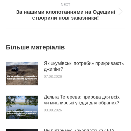
NEXT
За нашими клопотаннями на Одещині
Next
створили нові заказники!
post:
Більше матеріалів
Як «кумівські потреби» прикривають
джипінг?
07.08.2026
Дельта Тетерева: природа для всіх
чи мисливські угіддя для обраних?
03.08.2026
Чи підтримує Закарпатська ОДА