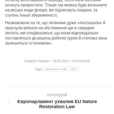
почнуть проростати. Тільки так можна буде визначити
на місцях види флори, які підлягають охороні, та
ступінь їхньої збереженості.
Незважаючи на те, що лісівники дуже «поспішали» й
прагнули виїхати на обстеження ще в середині
лютого, ми сподіваємося, що вони відповідально
поставляться до рішень робочої групи й степова зона
залишиться «степовою».
Category:
Новини
29.02.2024
0 Comments
Tags:
залісення степів
Ліси
Post
ПОПЕРЕДНІЙ
navigation
Європарламент ухвалив EU Nature
Попередній
Restoration Law
пост: