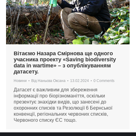
Вітаємо Назара Смірнова ще одного
учасника проекту «Saving biodiversity
data in wartime» – з опублікуванням
датасету.
Новини
Від
Наньєва Оксана
13.02.2024
0 Comments
Датасет є важливим для збереження
інформації про біорізноманіття, оскільки
презентує знахідки видів, що занесені до
охоронних списків та Резолюції 6 Бернської
конвенції, регіональних червоних списків,
Червоного списку ЄС тощо.