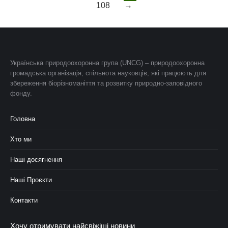
108
→
Українська природоохоронна група (UNCG) – природоохоронна
громадська організація, спільнота науковців, які працюють для
збереження біорізноманіття та розвитку природно-заповідного
фонду.
Головна
Хто ми
Наші досягнення
Наші Проєкти
Контакти
Хочу отримувати найсвіжіші новини