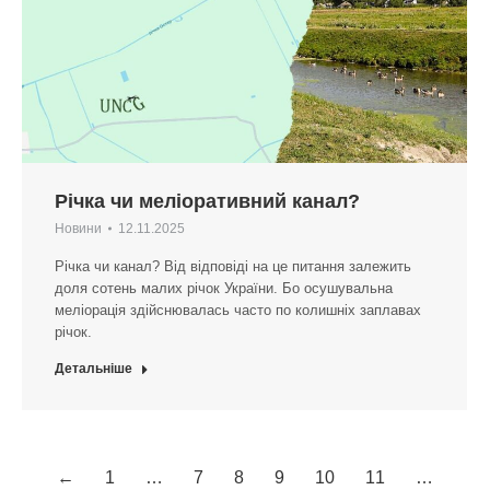
Річка чи меліоративний канал?
Новини
12.11.2025
Річка чи канал? Від відповіді на це питання залежить
доля сотень малих річок України. Бо осушувальна
меліорація здійснювалась часто по колишніх заплавах
річок.
Детальніше
←
1
…
7
8
9
10
11
…