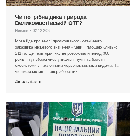
Чи потрібна дика природа
Великомостівській ОТГ?
Новини
02.12.2025
Мова йде про землі проєктованого ботанічного
заказника місцевого значення «Кави» площею близько
211 га. Це територія, яку не розорювали понад 300
років, і тут збереглись унікальні лучні та болотні
екосистеми з численними червонокнижними видами. Та
чи зможемо ми її тепер зберегти?
Детальніше