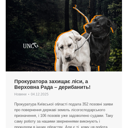
Прокуратора захищає ліси, а
Верховна Рада – дерибанить!
Новини
04.12.2025
Прокуратура Київської області подала 352 позовні заяви
про повернення державі земель лісогосподарського
призначення, і 106 позовів уже задоволено судами. Таку
саму роботу за нашими зверненнями виконують і
прокурори в інших областях. Але є ті, кому ця робота