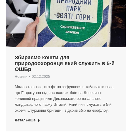
Збираємо кошти для
природоохоронця який служить в 5-й
ОШБр
Новини
02.12.2025
Мало хто з тих, хто фотографувався з табличкою знає,
що її врятував під час важких боїв на Донечинні
колишній працівників Диканського регіонального
ландштафного парку Віталій. Який нині служить в 5-й
окремі штурмовій бригади і відкрив збір на екофлоу.
Детальніше