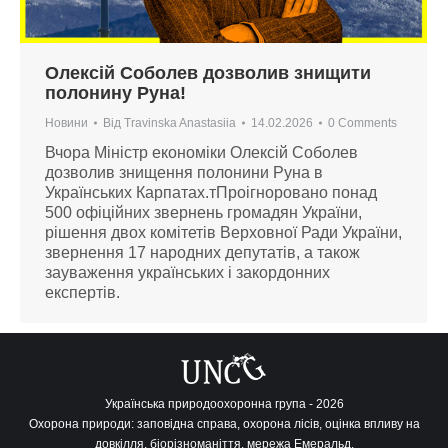
Олексій Соболев дозволив знищити
полонину Руна!
Новини
Від
Travinska Anastasiia
14.02.2026
0 Comments
Вчора Міністр економіки Олексій Соболев
дозволив знищення полонини Руна в
Українських Карпатах.тПроігноровано понад
500 офіційних звернень громадян України,
рішення двох комітетів Верховної Ради України,
звернення 17 народних депутатів, а також
зауваження українських і закордонних
експертів.
Українська природоохоронна група - 2026
Охорона природи: заповідна справа, охорона лісів, оцінка впливу на
довкілля, біорізноманіття, мережа Емеральд.