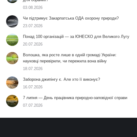
03.08.2026
Чи підтримує Закарпатська ОДА охорону природи?
23.07.2026
Понад 100 організацій — за ЮНЕСКО для Великого Лугу
20.07.2026
Волошка, яка росте лише в одній громаді України:
науковці перевірили, чи пережила вона війну
18.07.2026
Заборона джипінгу є. Але хто її виконує?
16.07.2026
7 липня — День працівника природно-заповідної справи
07.07.2026