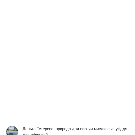
Дельта Тетерева: природа для всіх чи мисливські угіддя
для обраних?