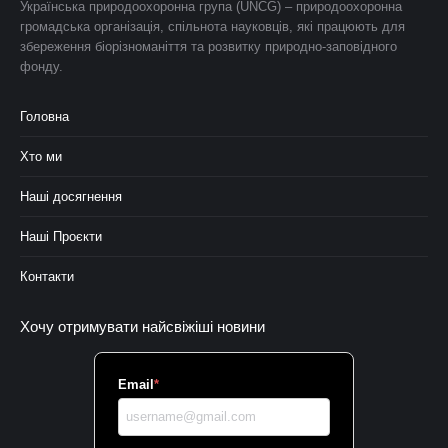
Українська природоохоронна група (UNCG) – природоохоронна
громадська організація, спільнота науковців, які працюють для
збереження біорізноманіття та розвитку природно-заповідного
фонду.
Головна
Хто ми
Наші досягнення
Наші Проєкти
Контакти
Хочу отримувати найсвіжіші новини
Email
*