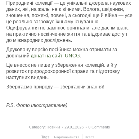
Природничі колекції — це унікальні джерела наукових
даних, які, на жаль, не є вічними. Волога, шкідники,
зношення, пожежі, повені, а сьогодні ще й війна — усе
це реально загрожує їхньому існуванню.
Оцифрування не замінює оригінали, але дає їм шанс
на практично нескінченне життя та відкриває доступ
до міжнародних досліджень.
Друковану версію посібника можна отримати за
довільний
донат на сайті UNCG
.
Це внесок не лише у збереження колекцій, а й у
розвиток природоохоронної справи та підготовку
наступних видань.
Зберігаємо природу — зберігаючи знання!
P.S. Фото ілюстративне)
Category:
Новини
29.01.2026
0 Comments
Tags:
Біорізноманіття
Освіта