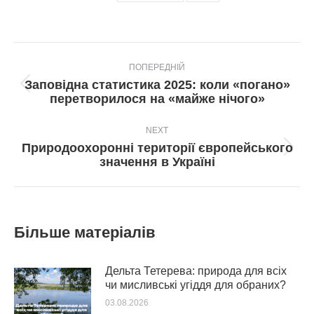
Post
ПОПЕРЕДНІЙ
navigation
Заповідна статистика 2025: коли «погано»
Попередній
перетворилося на «майже нічого»
пост:
NEXT
Природоохоронні території європейського
Next
значення в Україні
post:
Більше матеріалів
Дельта Тетерева: природа для всіх
чи мисливські угіддя для обраних?
03.08.2026