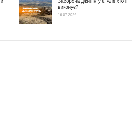
ій
Заборона джипінгу є. Але хто її
виконує?
16.07.2026