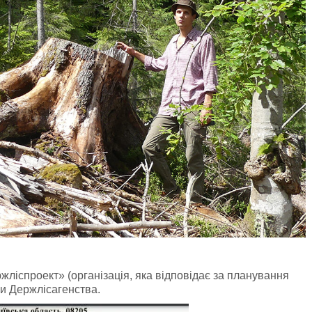
жліспроект» (організація, яка відповідає за планування
ми Держлісагенства.