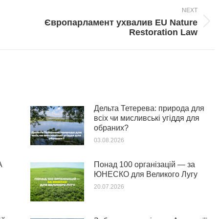
NEXT
Європарламент ухвалив EU Nature
Next
Restoration Law
post:
Дельта Тетерева: природа для
всіх чи мисливські угіддя для
обраних?
03.08.2026
А
Понад 100 організацій — за
ЮНЕСКО для Великого Лугу
20.07.2026