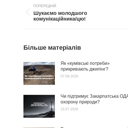
ПОПЕРЕДНІЙ
navigation
Шукаємо молодшого
Попередній
комунікаційника/цю!
пост:
Більше матеріалів
Як «кумівські потреби»
прикривають джипінг?
07.08.2026
Чи підтримує Закарпатська ОД
охорону природи?
23.07.2026