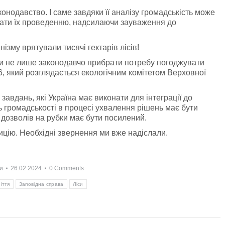
нодавство. І саме завдяки її аналізу громадськість може
ігати їх проведенню, надсилаючи зауваження до
ізму врятували тисячі гектарів лісів!
ли не лише законодавчо прибрати потребу погоджувати
6, який розглядається екологічним комітетом Верховної
завдань, які Україна має виконати для інтеграції до
ть громадськості в процесі ухвалення рішень має бути
дозволів на рубки має бути посилений.
цію. Необхідні звернення ми вже надіслали.
и
26.02.2024
0 Comments
іття
Заповідна справа
Ліси