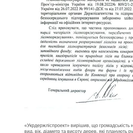
«Укрдержліспроект» вирішив, що громадськість н
вид, вік, діаметр та висоту дерев, які планують р