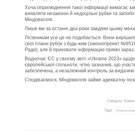
Хоча оприлюднення такої інформації вимагає зако
виявляти незаконні й недоцільні рубки та запоб
Міндовкілля.
Лише ми за останні два роки завдяки цьому механ
Лісівникам усе це не подобається. Вони виріши
свої плани рубок з будь-ким (законопроект №951
Ради), але й приховати інформацію прямо зараз.
Водночас ЄС у своєму звіті «Ukraine 2023» щодо 
європейської спільноти, чітко зазначив, що учас
забезпечена, а незалежний контроль за видачею 
Сподіваємося, Міндовкілля займе адекватну пози
Category:
Новин
Tags:
Біорізноман
Post