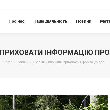
Про нас
Наша діяльність
Новини
Матері
Про нас
Наша діяльність
Новини
Мате
 ПРИХОВАТИ ІНФОРМАЦІЮ ПРО
Ви тут:
Home
Новини
Лісівники вирішили приховати інформацію про…