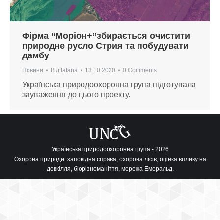
Фірма “Моріон+”збирається очистити
природне русло Стрия та побудувати
дамбу
Новини
Від
tatana
13.10.2020
0 Comments
Українська природоохоронна група підготувала
зауваження до цього проекту.
Українська природоохоронна група - 2026
Охорона природи: заповідна справа, охорона лісів, оцінка впливу на
довкілля, біорізноманіття, мережа Емеральд.