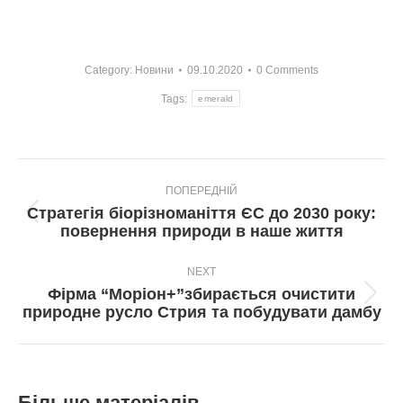
Category:
Новини
09.10.2020
0 Comments
Tags:
emerald
Post
ПОПЕРЕДНІЙ
navigation
Стратегія біорізноманіття ЄС до 2030 року:
Попередній
повернення природи в наше життя
пост:
NEXT
Фірма “Моріон+”збирається очистити
Next
природне русло Стрия та побудувати дамбу
post:
Більше матеріалів