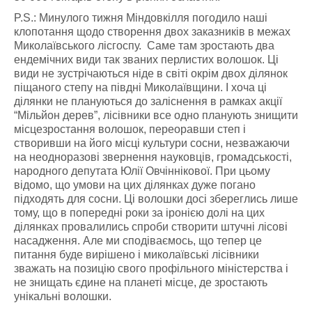
P.S.: Минулого тижня Міндовкілля погодило наші
клопотання щодо створення двох заказників в межах
Миколаївського лісгоспу. Саме там зростають два
ендемічних види так званих перлистих волошок. Ці
види не зустрічаються ніде в світі окрім двох ділянок
піщаного степу на півдні Миколаївщини. І хоча ці
ділянки не плануються до заліснення в рамках акції
“Мільйон дерев”, лісівники все одно планують знищити
місцезростання волошок, переоравши степ і
створивши на його місці культури сосни, незважаючи
на неодноразові звернення науковців, громадськості,
народного депутата Юлії Овчіннікової. При цьому
відомо, що умови на цих ділянках дуже погано
підходять для сосни. Ці волошки досі збереглись лише
тому, що в попередні роки за іронією долі на цих
ділянках провалились спроби створити штучні лісові
насадження. Але ми сподіваємось, що тепер це
питання буде вирішено і миколаївські лісівники
зважать на позицію свого профільного міністерства і
не знищать єдине на планеті місце, де зростають
унікальні волошки.