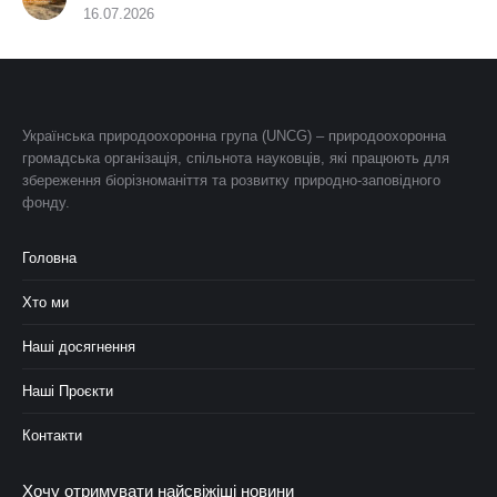
16.07.2026
Українська природоохоронна група (UNCG) – природоохоронна
громадська організація, спільнота науковців, які працюють для
збереження біорізноманіття та розвитку природно-заповідного
фонду.
Головна
Хто ми
Наші досягнення
Наші Проєкти
Контакти
Хочу отримувати найсвіжіші новини