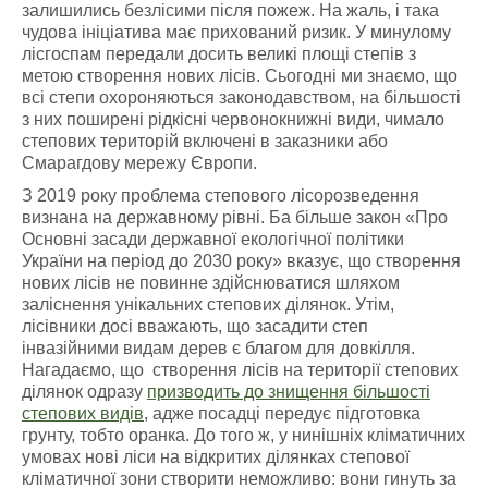
залишились безлісими після пожеж. На жаль, і така
чудова ініціатива має прихований ризик. У минулому
лісгоспам передали досить великі площі степів з
метою створення нових лісів. Сьогодні ми знаємо, що
всі степи охороняються законодавством, на більшості
з них поширені рідкісні червонокнижні види, чимало
степових територій включені в заказники або
Смарагдову мережу Європи.
З 2019 року проблема степового лісорозведення
визнана на державному рівні. Ба більше закон «Про
Основні засади державної екологічної політики
України на період до 2030 року» вказує, що створення
нових лісів не повинне здійснюватися шляхом
заліснення унікальних степових ділянок. Утім,
лісівники досі вважають, що засадити степ
інвазійними видам дерев є благом для довкілля.
Нагадаємо, що створення лісів на території степових
ділянок одразу
призводить до знищення більшості
степових видів
, адже посадці передує підготовка
грунту, тобто оранка. До того ж, у нинішніх кліматичних
умовах нові ліси на відкритих ділянках степової
кліматичної зони створити неможливо: вони гинуть за