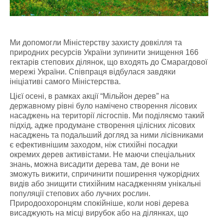
Ми допомогли Міністерству захисту довкілля та
природних ресурсів України зупинити знищення 166
гектарів степових ділянок, що входять до Смарагдової
мережі України. Співпраця відбулася завдяки
ініціативі самого Міністерства.
Цієї осені, в рамках акції “Мільйон дерев” на
державному рівні було намічено створення лісових
насаджень на території лісгоспів. Ми поділяємо такий
підхід, адже продумане створення цілісних лісових
насаджень та подальший догляд за ними лісівниками
є ефективнішим заходом, ніж стихійні посадки
окремих дерев активістами. Не маючи спеціальних
знань, можна висадити дерева там, де вони не
зможуть вижити, спричинити поширення чужорідних
видів або знищити стихійним насадженням унікальні
популяції степових або лучних рослин.
Природоохоронцям спокійніше, коли нові дерева
висаджують на місці вирубок або на ділянках, що