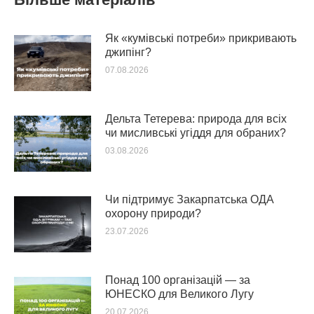
Як «кумівські потреби» прикривають
джипінг?
07.08.2026
Дельта Тетерева: природа для всіх
чи мисливські угіддя для обраних?
03.08.2026
Чи підтримує Закарпатська ОДА
охорону природи?
23.07.2026
Понад 100 організацій — за
ЮНЕСКО для Великого Лугу
20.07.2026