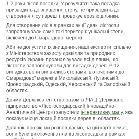
1-2 роки після посадки. У результаті така посадка
призводить до знищення степу, не призводить до
створення лісу і врешті провокує ерозію ділянки.
Для створення лісів в рамках акції деякі лісгоспи
запропонували саме такі території: унікальні степи,
включені до Смарагдової мережі.
Аби не допустити їх знищення, наші експерти спільно
з Міністерством захисту довкілля та природних
ресурсів України проаналізували всі ділянки, що
лісгоспи запропонували для висадки дерев. В 12
випадках вони виявились степами, включеними до
Смарагдової мережі в Миколаївській, Луганській,
Кіровоградській, Одеській, Херсонській та Запорізькій
областях.
Днями Держлісагентство разом із ЛІАЦ (Державне
підприємство «Лісогосподарський Інноваційно-
Аналітичний Центр») запустили
інтерактивну мапу
, яка
показує місця локацій посадки дерев в областях.
Ділянок, про які ми розповідаємо, на цій карті немає,
вони були виключені з планів лісопосадки в рамках