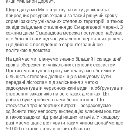
акції «Мільйон дерев».
Щиро дякуємо Міністерству захисту довкілля та
природних ресурсів України за такий рішучий крок у
справі захисту унікальних степових територій, а також
за відповідальне ставлення до Смарагдової мережі. З
кожним днем Смарагдова мережа поступово набуває
все більшої ваги під час ухвалення державних рішень
і це дійсно є послідовною євроінтеграційною
політикою відомства.
На цей час ми плануємо значно більший і складніший
крок зі збереження унікальних степових екосистем.
Протягом наступного року ми плануємо обстежити
більшість степових ділянок, що в минулому були
передані лісгоспам під заліснення з метою
задокументувати червонокнижні види та обґрунтувати
створення заказників на всіх таких ділянках. Ця
робота буде зроблена нами безкоштовно. Що
стосується транспортних витрат – розраховуємо
здійснити таку непросту експедицію власним коштом,
а також завдяки підтримці наших читачів. У кращому
разі маємо шанс врятувати таким чином щонайменше
50 000 гектарів степу в різних областях.