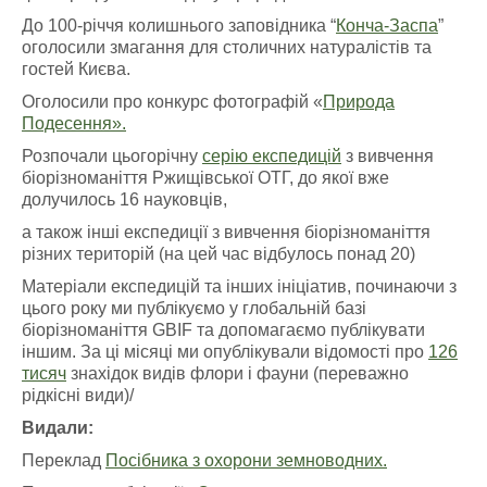
До 100-річчя колишнього заповідника “
Конча-Заспа
”
оголосили змагання для столичних натуралістів та
гостей Києва.
Оголосили про конкурс фотографій «
Природа
Подесення».
Розпочали цьогорічну
серію експедицій
з вивчення
біорізноманіття Ржищівської ОТГ, до якої вже
долучилось 16 науковців
,
а також інші експедиції з вивчення біорізноманіття
різних територій (на цей час відбулось понад 20)
Матеріали експедицій та інших ініціатив, починаючи з
цього року ми публікуємо у глобальній базі
біорізноманіття GBIF та допомагаємо публікувати
іншим. За ці місяці ми опублікували відомості про
126
тисяч
знахідок видів флори і фауни (переважно
рідкісні види)/
Видали:
Переклад
Посібника з охорони земноводних.