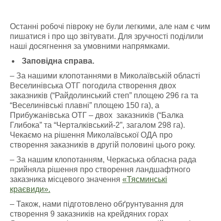
Останні робочі півроку не були легкими, але нам є чим
пишатися і про що звітувати. Для зручності поділили
наші досягнення за умовними напрямками.
Заповідна справа.
– За нашими клопотаннями в Миколаївській області
Веселинівська ОТГ погодила створення двох
заказників (“Райдолинський степ” площею 296 га та
“Веселинівські плавні” площею 150 га), а
Прибужанівська ОТГ – двох заказників (“Балка
Глибока” та “Черталківський-2”, загалом 298 га).
Чекаємо на рішення Миколаївської ОДА про
створення заказників в другій половині цього року.
– За нашим клопотанням, Черкаська обласна рада
прийняла рішення про створення ландшафтного
заказника місцевого значення
«Тясминські
краєвиди».
– Також, нами підготовлено обґрунтування для
створення 9 заказників на крейдяних горах