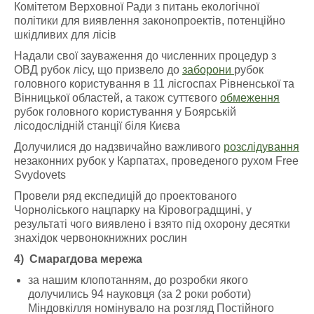
Комітетом Верховної Ради з питань екологічної
політики для виявлення законопроектів, потенційно
шкідливих для лісів
Надали свої зауваження до численних процедур з
ОВД рубок лісу, що призвело до
заборони
рубок
головного користування в 11 лісгоспах Рівненської та
Вінницької областей, а також суттєвого
обмеження
рубок головного користування у Боярській
лісодослідній станції біля Києва
Долучилися до надзвичайно важливого
розслідування
незаконних рубок у Карпатах, проведеного рухом Free
Svydovets
Провели ряд експедицій до проектованого
Чорноліського нацпарку на Кіровоградщині, у
результаті чого виявлено і взято під охорону десятки
знахідок червонокнижних рослин
4)
Смарагдова мережа
за нашим клопотанням, до розробки якого
долучились 94 науковця (за 2 роки роботи)
Міндовкілля номінувало на розгляд Постійного