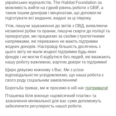
українських журналістів, The Habitat Foundation за
можливість вийти на гідний рівень роботи з GBIF, а
також іншим донорам і меценатам, що допомогли
підготувати всі видання, видані за ці півроку.
Утім, пишучи зауваження до звітів з ОВД, виявляючи
незаконні рубки та оранки, пишучи скарги до поліції та
прокуратури, ми працюємо за своїми стратегічними
напрямками, які переважно не мають підтримки
жодних донорів. Насправді більшість досягнень з
цього звіту не мали жодної підтримки будь-яких
фондів і не могли б відбутися без людей, які вважають
нашу роботу важливою, вартою довіри та підтримки!
Щиро дякуємо кожному з Вас. Ми з усією
відповідальністю усвідомлюємо, що наша робота є
свого роду соціальним замовленням!
Боротьба триває, ми ж просимо в ній нас
підтримати!
Пташечка
біля віконця «щомісячний платіж» та
зазначення мінімальної для вас суми допоможуть
забезпечити регулярність нашої роботи
.