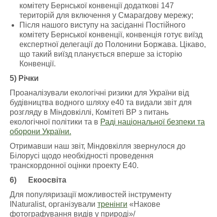
комітету Бернської конвенції додаткові 147
територій для включення у Смарагдову мережу;
Після нашого виступу на засіданні Постійного
комітету Бернської конвенції, конвенція готує виїзд
експертної делегації до Полонини Боржава. Цікаво,
що такий виїзд планується вперше за історію
Конвенції.
5) Річки
Проаналізували екологічні ризики для України від
будівництва водного шляху е40 та видали звіт для
розгляду в Міндовкіллі, Комітеті ВР з питань
екологічної політики та в
Раді національної безпеки та
оборони України.
Отримавши наш звіт, Міндовкілля звернулося до
Білорусі щодо необхідності проведення
транскордонної оцінки проекту Е40.
6)
Екоосвіта
Для популяризації можливостей інструменту
INaturalist, організували
тренінги
«Накове
фотографування видів у природі»/