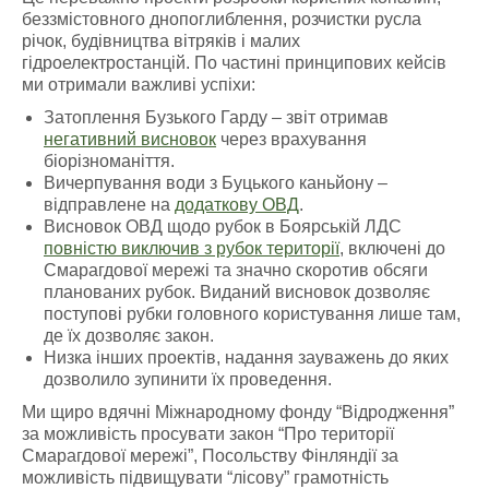
беззмістовного днопоглиблення, розчистки русла
річок, будівництва вітряків і малих
гідроелектростанцій. По частині принципових кейсів
ми отримали важливі успіхи:
Затоплення Бузького Гарду – звіт отримав
негативний висновок
через врахування
біорізноманіття.
Вичерпування води з Буцького каньйону –
відправлене на
додаткову ОВД
.
Висновок ОВД щодо рубок в Боярській ЛДС
повністю виключив з рубок території
, включені до
Смарагдової мережі та значно скоротив обсяги
планованих рубок.
Виданий висновок дозволяє
поступові рубки головного користування лише там,
де їх дозволяє закон.
Низка інших проектів, надання зауважень до яких
дозволило зупинити їх проведення.
Ми щиро вдячні Міжнародному фонду “Відродження”
за можливість просувати закон “Про території
Смарагдової мережі”, Посольству Фінляндії за
можливість підвищувати “лісову” грамотність