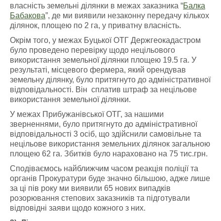
власність земельні ділянки в межах заказника “
Балка
Бабакова
”, де ми виявили незаконну передачу кількох
ділянок, площею по 2 га, у приватну власність.
Окрім того, у межах Буцької ОТГ Держгеокадастром
було проведено перевірку щодо нецільового
використання земельної ділянки площею 19.5 га. У
результаті, місцевого фермера, який орендував
земельну ділянку, було притягнуто до адміністративної
відповідальності. Він сплатив штраф за нецільове
використання земельної ділянки.
У межах Прибужанівської ОТГ, за нашими
зверненнями, було притягнуто до адміністративної
відповідальності 3 осіб, що здійснили самовільне та
нецільове використання земельних ділянок загальною
площею 62 га. Збитків було нараховано на 75 тис.грн.
Сподіваємось найближчим часом реакція поліції та
органів Прокуратури буде значно більшою, адже лише
за ці пів року ми виявили 65 нових випадків
розорювання степових заказників та підготували
відповідні заяви щодо кожного з них.