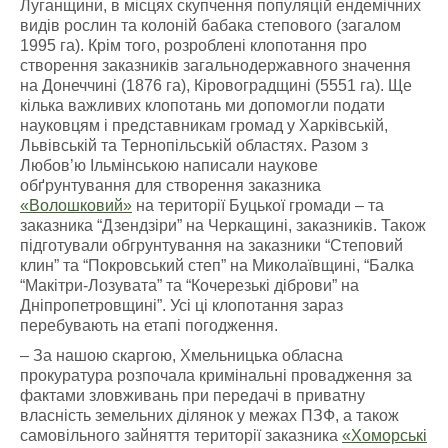
Луганщини, в місцях скупчення популяцій ендемічних
видів рослин та колоній бабака степового (загалом
1995 га). Крім того, розроблені клопотання про
створення заказників загальнодержавного значення
на Донеччині (1876 га), Кіровоградщині (5551 га). Ще
кілька важливих клопотань ми допомогли подати
науковцям і представникам громад у Харківській,
Львівській та Тернопільській областях.
Разом з
Любов’ю Ільмінською написали наукове
обґрунтування для створення заказника
«Волошковий»
на території Буцької громади –
та
заказника “Дзендзіри” на Черкащині, заказників. Також
підготували обгрунтування на заказники “Степовий
клин” та “Покровський степ” на Миколаївщині, “Балка
“Макітри-Лозувата” та “Кочерезькі діброви” на
Дніпропетровщині”.
Усі ці клопотання зараз
перебувають на етапі погодження.
– За нашою скаргою, Хмельницька обласна
прокуратура розпочала кримінальні провадження за
фактами зловживань при передачі в приватну
власність земельних ділянок у межах ПЗФ, а також
самовільного зайняття території заказника
«Хоморські