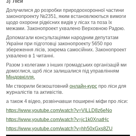
3)
Ліси
Долучилися до розробки природоохоронної частини
законопроекту №2351, яким встановлюються вимоги
щодо охорони рідкісних видів у лісах та поза їх
межами. Законопроект ухвалено Верховною Радою.
Допомагали консультаціями народним депутатам
України при підготовці законопроекту 5650 про
збереження лісів, зокрема самосійних. Законопроект
ухвалено в 1 читанні.
Разом з колегами з інших громадських організацій ми
домоглися, щоб ліси залишалися під управлінням
Міндовкілля.
Ми створили безкоштовний
онлайн-курс
про ліси для
журналiстів та активістів.
а також 4 відео, розвінчавши поширені міфи про ліси:
https://www.youtube.com/watch?v=VlLLD8z6eNo
https://www.youtube.com/watch?v=jc1k0XnatHc
https://www.youtube.com/watch?v=hh50xGxs8ZU