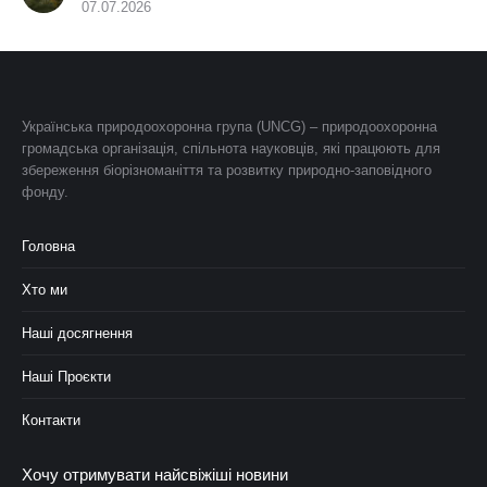
07.07.2026
Українська природоохоронна група (UNCG) – природоохоронна
громадська організація, спільнота науковців, які працюють для
збереження біорізноманіття та розвитку природно-заповідного
фонду.
Головна
Хто ми
Наші досягнення
Наші Проєкти
Контакти
Хочу отримувати найсвіжіші новини