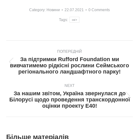
Category:
Новини
22.07.2021
0 Comments
Tags:
звіт
Post
ПОПЕРЕДНІЙ
navigation
За підтримки Rufford Foundation ми
Попередній
вивчатимемо рідкісні рослини Сеймського
пост:
регіонального ландшафтного парку!
NEXT
За нашим звітом, Україна звернулася до
Next
Білорусі щодо проведення транскордонної
post:
оцінки проекту Е40!
Більше матеріалів