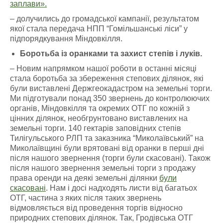
заплави».
– долучились до громадської кампанії, результатом
якої стала передача НПП “Гомільшанські ліси” у
підпорядкування Міндовкілля.
Боротьба із оранками та захист степів і луків.
– Новим напрямком нашої роботи в останні місяці
стала боротьба за збереження степових ділянок, які
були виставлені Держгеокадастром на земельні торги.
Ми підготували понад 350 звернень до контролюючих
органів, Міндовкілля та окремих ОТГ по кожній з
цінних ділянок, необгрунтовано виставлених на
земельні торги. 140 гектарів заповідних степів
Тилігульського РЛП та заказника “Миколаївський” на
Миколаївщині були врятовані від оранки в перші дні
після нашого звернення (торги були скасовані). Також
після нашого звернення земельні торги з продажу
права оренди на деякі земельні ділянки
були
скасовані
.
Нам і досі надходять листи від багатьох
ОТГ, частина з яких після таких звернень
відмовляється від проведення торгів відносно
природних степових ділянок.
Так, Гродівська ОТГ