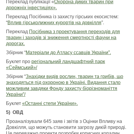
Переклад публікації «
Охорона диких тварин при
дорожніх інвестиціях».
Переклад Посібника із захисту гірських екосистем:
“
Вплив гірськолижних курортів на довкілля
”.
Переклад
Посібника з проектування переходів для
тварин і заходів зі зниження смертності фауни на
дорогах.
Збірник “
Матеріали до Атласу ссавців України”.
Буклет про
регіональний ландшафтний парк
«Сеймський»/
Збірник “
Знахідки видів рослин, тварин та грибів, що
знаходяться під охороною в Україні. Видання стало
можливим завдяки Фонду захисту біорізноманіття
України”/
Буклет
«Останні степи України».
5)
ОВД
Проаналізували 645 заяв і звітів з Оцінки Впливу на
Довкілля, що можуть становити загрозу дикій природі.
Це переважно проекти розробки корисних копалин,