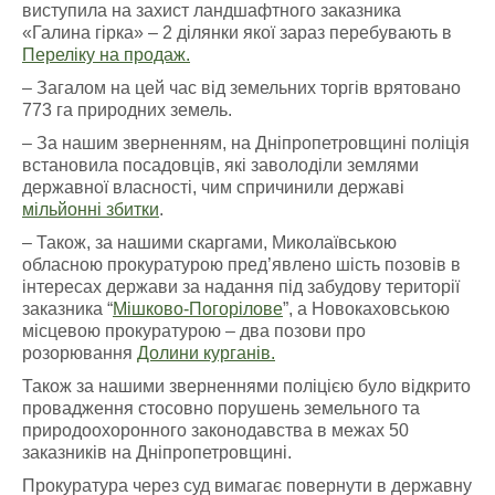
виступила на захист ландшафтного заказника
«Галина гірка» – 2 ділянки якої зараз перебувають в
Переліку на продаж.
– Загалом на цей час від земельних торгів врятовано
773 га природних земель.
– За нашим зверненням, на Дніпропетровщині поліція
встановила посадовців, які заволоділи землями
державної власності, чим спричинили державі
мільйонні збитки
.
– Також, за нашими скаргами, Миколаївською
обласною прокуратурою пред’явлено шість позовів в
інтересах держави за надання під забудову території
заказника “
Мішково-Погорілове
”
,
а Новокаховською
місцевою прокуратурою – два позови про
розорювання
Долини курганів.
Також за нашими зверненнями поліцією було відкрито
провадження стосовно порушень земельного та
природоохоронного законодавства в межах 50
заказників на Дніпропетровщині.
Прокуратура через суд вимагає повернути в державну