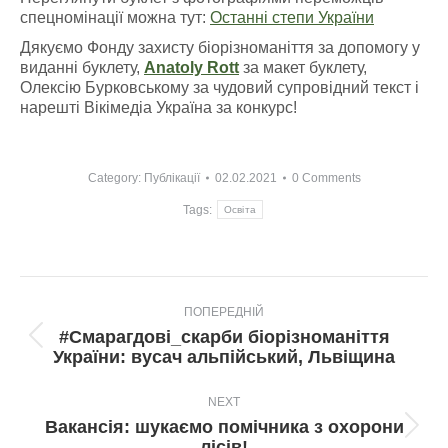
спецномінації можна тут:
Останні степи України
Дякуємо Фонду захисту біорізноманіття за допомогу у
виданні буклету,
Anatoly Rott
за макет буклету,
Олексію Бурковському за чудовий супровідний текст і
нарешті Вікімедіа Україна за конкурс!
Category:
Публікації
02.02.2021
0 Comments
Tags:
Освіта
Post
ПОПЕРЕДНІЙ
navigation
#Смарагдові_скарби біорізноманіття
Попередній
України: вусач альпійський, Львіщина
пост:
NEXT
Вакансія: шукаємо помічника з охорони
Next
лісів!