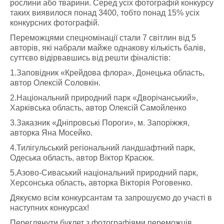
рослини або тварини. Серед усіх фотографій конкурсу
таких виявилося понад 3400, тобто понад 15% усіх
конкурсних фотографій.
Переможцями спецномінації стали 7 світлин від 5
авторів, які набрали майже однакову кількість балів,
суттєво відірвавшись від решти фіналістів:
1.Заповідник «Крейдова флора», Донецька область,
автор Олексій Соловкін.
2.Національний природний парк «Дворічанський»,
Харківська область, автор Олексій Самойленко
3.Заказник «Дніпровські Пороги», м. Запоріжжя,
авторка Яна Мосейко.
4.Тилігульський регіональний ландшафтний парк,
Одеська область, автор Віктор Красюк.
5.Азово-Сиваський національний природний парк,
Херсонська область, авторка Вікторія Роговенко.
Дякуємо всім конкурсантам та запрошуємо до участі в
наступних конкурсах!
Переглянути буклет з фотографіями переможців