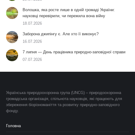
Волошка, яка росте лише в одній громаді України:
науковці перевірили, чи пережила вона війну
18.07.2026
Заборона джипінгу є. Але хто її виконує?
16.07.2026
7 липня — День працівника природно-заповідної справи
07.07.2026
Українська природоохоронна група (UNCG) – природоохоронна
громадська організація, спільнота науковців, які працюють для
збереження біорізноманіття та розвитку природно-заповідного
фонду.
Головна