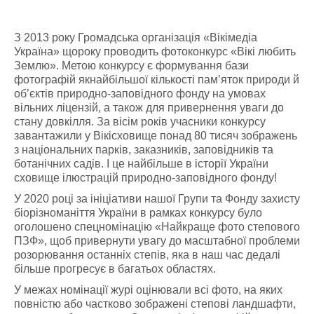
З 2013 року Громадська організація «Вікімедіа
Україна» щороку проводить фотоконкурс «Вікі любить
Землю». Метою конкурсу є формування бази
фотографій якнайбільшої кількості пам’яток природи й
об’єктів природно-заповідного фонду на умовах
вільних ліцензій, а також для привернення уваги до
стану довкілля. За вісім років учасники конкурсу
завантажили у Вікісховище понад 80 тисяч зображень
з національних парків, заказників, заповідників та
ботанічних садів. І це найбільше в історії України
сховище ілюстрацій природно-заповідного фонду!
У 2020 році за ініціативи нашої Групи та Фонду захисту
біорізноманіття України в рамках конкурсу було
оголошено спецномінацію «Найкраще фото степового
ПЗФ», щоб привернути увагу до масштабної проблеми
розорювання останніх степів, яка в наш час дедалі
більше прогресує в багатьох областях.
У межах номінації журі оцінювали всі фото, на яких
повністю або частково зображені степові ландшафти,