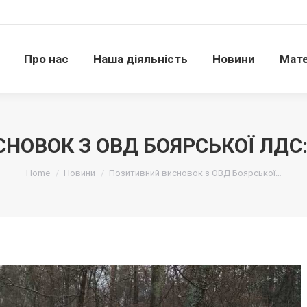
Про нас
Наша діяльність
Новини
Матері
Про нас
Наша діяльність
Новини
Мате
НОВОК З ОВД БОЯРСЬКОЇ ЛДС:
Ви тут:
Home
Новини
Позитивний висновок з ОВД Боярської…