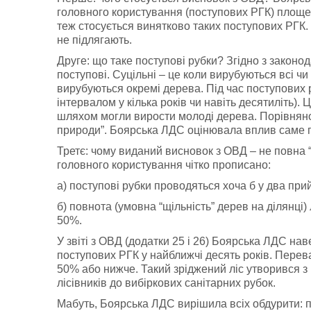
головного користування (поступових РГК) площею
теж стосується винятково таких поступових РГК.
не підлягають.
Друге: що таке поступові рубки? Згідно з законода
поступові. Суцільні – це коли вирубуються всі чи
вирубуються окремі дерева. Під час поступових 
інтервалом у кілька років чи навіть десятиліть).
шляхом могли вирости молоді дерева. Порівняно 
природи”. Боярська ЛДС оцінювала вплив саме п
Третє: чому виданий висновок з ОВД – не повна “
головного користування чітко прописано:
а) поступові рубки проводяться хоча б у два при
б) повнота (умовна “щільність” дерев на ділянці
50%.
У звіті з ОВД (додатки 25 і 26) Боярська ЛДС на
поступових РГК у найближчі десять років. Перева
50% або нижче. Такий зріджений ліс утворився з
лісівників до вибіркових санітарних рубок.
Мабуть, Боярська ЛДС вирішила всіх обдурити: п