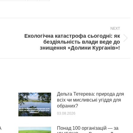
NEXT
Екологічна катастрофа сьогодні: як
Next
бездіяльність влади веде до
post:
знищення «Долини Курганів»!
Дельта Тетерева: природа для
всіх чи мисливські угіддя для
обраних?
03.08.2026
А
Понад 100 організацій — за