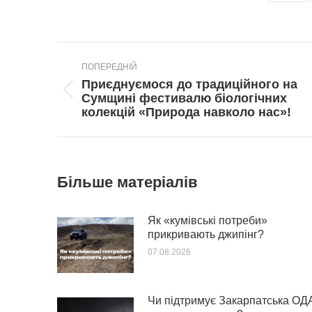
Post
ПОПЕРЕДНІЙ
navigation
Приєднуємося до традиційного на
Попередній
Сумщині фестивалю біологічних
пост:
колекцій «Природа навколо нас»!
Більше матеріалів
Як «кумівські потреби»
прикривають джипінг?
07.08.2026
Чи підтримує Закарпатська ОД