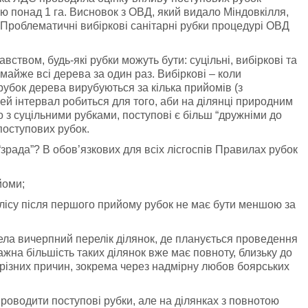
 понад 1 га. Висновок з ОВД, який видало Міндовкілля,
 Проблематичні вибіркові санітарні рубки процедурі ОВД
вством, будь-які рубки можуть бути: суцільні, вибіркові та
 майже всі дерева за один раз. Вибіркові – коли
рубок дерева вирубуються за кілька прийомів (з
 Цей інтервал робиться для того, аби на ділянці природним
з суцільними рубками, поступові є більш “дружніми до
оступових рубок.
зрада”? В обов’язкових для всіх лісгоспів Правилах рубок
йоми;
) лісу після першого прийому рубок не має бути меншою за
вела вичерпний перелік ділянок, де планується проведення
жна більшість таких ділянок вже має повноту, близьку до
 різних причин, зокрема через надмірну любов боярських
роводити поступові рубки, але на ділянках з повнотою