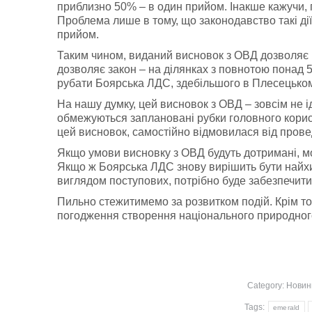
приблизно 50% – в один прийом. Інакше кажучи, 
Проблема лише в тому, що законодавство такі ді
прийом.
Таким чином, виданий висновок з ОВД дозволяє п
дозволяє закон – на ділянках з повнотою понад 5
рубати Боярська ЛДС, здебільшого в Плесецьком
На нашу думку, цей висновок з ОВД – зовсім не і
обмежуються заплановані рубки головного кори
цей висновок, самостійно відмовилася від пров
Якщо умови висновку з ОВД будуть дотримані, м
Якщо ж Боярська ЛДС знову вирішить бути найхи
виглядом поступових, потрібно буде забезпечити 
Пильно стежитимемо за розвитком подій. Крім то
погодження створення національного природного 
Category:
Новин
Tags:
emerald