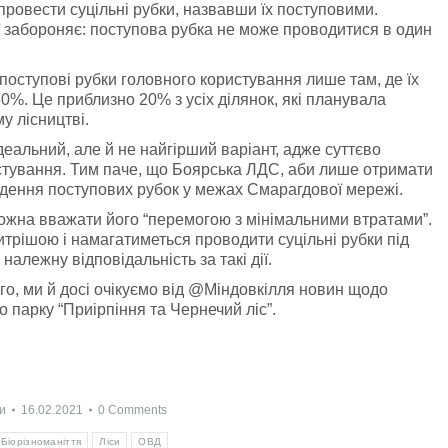
провести суцільні рубки, назвавши їх поступовими.
ї забороняє: поступова рубка не може проводитися в один
оступові рубки головного користування лише там, де їх
0%. Це приблизно 20% з усіх ділянок, які планувала
у лісництві.
деальний, але й не найгірший варіант, адже суттєво
стування. Тим паче, що Боярська ЛДС, аби лише отримати
едення поступових рубок у межах Смарагдової мережі.
ожна вважати його “перемогою з мінімальними втратами”.
трішою і намагатиметься проводити суцільні рубки під
належну відповідальність за такі дії.
го, ми й досі очікуємо від @Міндовкілля новин щодо
парку “Приірпіння та Чернечий ліс”.
и
16.02.2021
0 Comments
Біорізноманіття
Ліси
ОВД