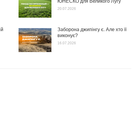
ЮНЕСКО для Великого Лугу
20.07.2026
ій
Заборона джипінгу є. Але хто її
виконує?
16.07.2026