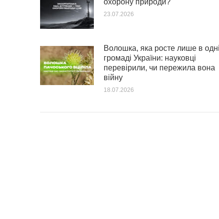
охорону природи?
23.07.2026
Волошка, яка росте лише в одн
громаді України: науковці
перевірили, чи пережила вона
війну
18.07.2026