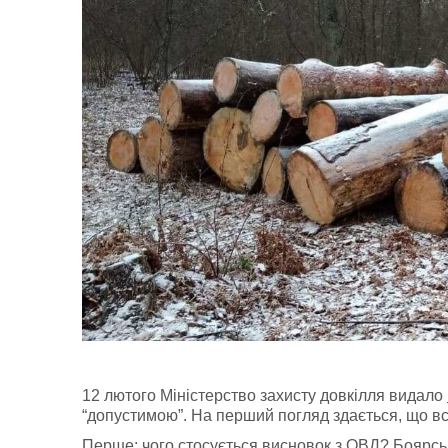
12 лютого Міністерство захисту довкілля видало
“допустимою”. На перший погляд здається, що все
Перше: чого стосується висновок з ОВД? Боярсь