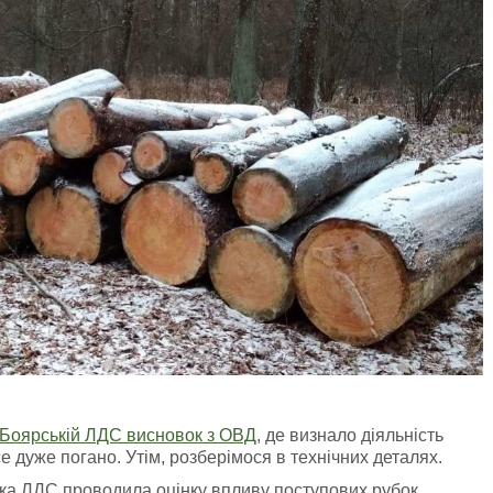
Боярській ЛДС висновок з ОВД
, де визнало діяльність
 дуже погано. Утім, розберімося в технічних деталях.
ка ЛДС проводила оцінку впливу поступових рубок