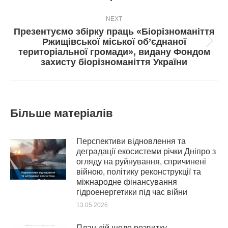
NEXT
Презентуємо збірку праць «Біорізноманіття
Ржищівської міської об’єднаної
Next
територіальної громади», видану Фондом
post:
захисту біорізноманіття України
Більше матеріалів
Перспективи відновлення та
деградації екосистеми річки Дніпро з
огляду на руйнування, спричинені
війною, політику реконструкції та
міжнародне фінансування
гідроенергетики під час війни
13.05.2026
План дій щодо розвитку