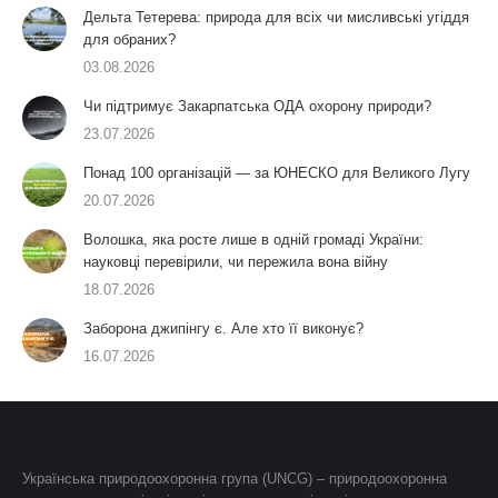
Дельта Тетерева: природа для всіх чи мисливські угіддя
для обраних?
03.08.2026
Чи підтримує Закарпатська ОДА охорону природи?
23.07.2026
Понад 100 організацій — за ЮНЕСКО для Великого Лугу
20.07.2026
Волошка, яка росте лише в одній громаді України:
науковці перевірили, чи пережила вона війну
18.07.2026
Заборона джипінгу є. Але хто її виконує?
16.07.2026
Українська природоохоронна група (UNCG) – природоохоронна