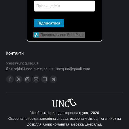
Підписатися
Предоставлено SendPulse
Контакти
press@uncg.org.ua
Для офіційного листування:
uncg.ua@gmail.com
Find us on:
Facebook
X
Instagram
Mail
Website
Telegram
сторінка
сторінка
сторінка
сторінка
сторінка
сторінка
відкривається
відкривається
відкривається
відкривається
відкривається
відкривається
у
у
у
у
у
у
новому
новому
новому
новому
новому
новому
Українська природоохоронна група - 2026
Охорона природи: заповідна справа, охорона лісів, оцінка впливу на
вікні
вікні
вікні
вікні
вікні
вікні
довкілля, біорізноманіття, мережа Емеральд.