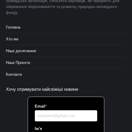
громадська організація, спільнота науковців, які працюють для
збереження біорізноманіття та розвитку природно-заповідного
фонду.
Головна
Хто ми
Наші досягнення
Наші Проєкти
Контакти
Хочу отримувати найсвіжіші новини
Email
*
Ім'я