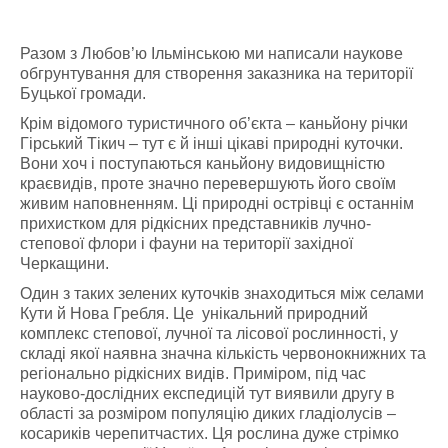
Разом з Любов’ю Ільмінською ми написали наукове
обгрунтування для створення заказника на території
Буцької громади.
Крім відомого туристичного об’єкта – каньйону річки
Гірський Тікич – тут є й інші цікаві природні куточки.
Вони хоч і поступаються каньйону видовищністю
краєвидів, проте значно перевершують його своїм
живим наповненням. Ці природні острівці є останнім
прихистком для рідкісних представників лучно-
степової флори і фауни на території західної
Черкащини.
Один з таких зелених куточків знаходиться між селами
Кути й Нова Гребля. Це унікальний природний
комплекс степової, лучної та лісової рослинності, у
складі якої наявна значна кількість червонокнижних та
регіонально рідкісних видів. Приміром, під час
науково-дослідних експедицій тут виявили другу в
області за розміром популяцію диких гладіолусів –
косариків черепитчастих. Ця рослина дуже стрімко