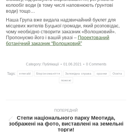
колообіг води (в тому числі наповнюють ґрунтові
води) тощо…
Наша Група вже видала надзвичайний буклет для
місцевих жителів Буцької громади, який розповідає,
чому необхідно створити заказник «Волошковий».
Пропонуємо його і вашій увазі –
Проектований
ботанічний заказник “Волошковий”
Category:
Публікації
01.06.2021
0 Comments
Tags:
emerald
Біорізноманіття
Заповідна справа
оранки
Освіта
пожежі
Post
ПОПЕРЕДНІЙ
navigation
Степи національного парку Меотида,
Попередній
зображені на фото, виставлені на земельні
пост:
торги!