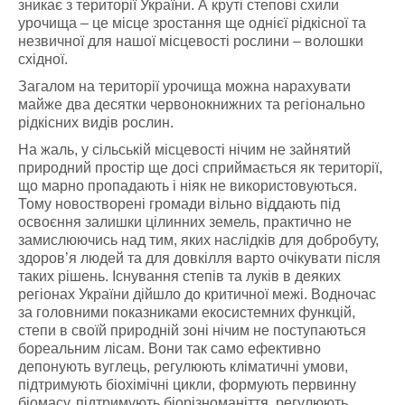
зникає з території України. А круті степові схили
урочища – це місце зростання ще однієї рідкісної та
незвичної для нашої місцевості рослини – волошки
східної.
Загалом на території урочища можна нарахувати
майже два десятки червонокнижних та регіонально
рідкісних видів рослин.
На жаль, у сільській місцевості нічим не зайнятий
природний простір ще досі сприймається як території,
що марно пропадають і ніяк не використовуються.
Тому новостворені громади вільно віддають під
освоєння залишки цілинних земель, практично не
замислюючись над тим, яких наслідків для добробуту,
здоров’я людей та для довкілля варто очікувати після
таких рішень. Існування степів та луків в деяких
регіонах України дійшло до критичної межі. Водночас
за головними показниками екосистемних функцій,
степи в своїй природній зоні нічим не поступаються
бореальним лісам. Вони так само ефективно
депонують вуглець, регулюють кліматичні умови,
підтримують біохімічні цикли, формують первинну
біомасу, підтримують біорізноманіття, регулюють