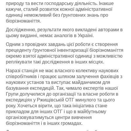
природу та вести господарську діяльність. Інакше
кажучи, сталий розвиток кожної адміністративної
одиниці неможливий без ґрунтовних знань про
біорізноманіття.
Дослідженню, результати якого викладені авторами в
цьому виданні, немає аналогів в Україні.
Одним з провідних завдань цієї роботи є створення
прецеденту ґрунтовної інвентаризації біорізноманіття
окремо взятої адміністративної одиниці з можливістю
реплікувати такі дослідження в інших місцях.
Наразі станція не має власного колективу наукових
співробітників і працює шляхом залучення фахівців з
наукових установ та виступає майданчиком для
базування експедицій. Так, чимало експертів нашої
Групи долучилися до організації та власне роботи в
експедиціях у Ржищівській ОТГ минулого та цього
року. Хочеться вірити, що така ініціатива стане
прикладом для інших ОТГ і що в майбутньому
організовуватимуться центри вивчення
біорізноманіття і в інших громадах.