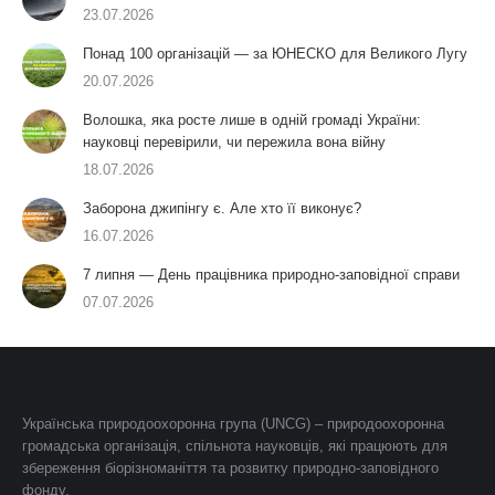
23.07.2026
Понад 100 організацій — за ЮНЕСКО для Великого Лугу
20.07.2026
Волошка, яка росте лише в одній громаді України:
науковці перевірили, чи пережила вона війну
18.07.2026
Заборона джипінгу є. Але хто її виконує?
16.07.2026
7 липня — День працівника природно-заповідної справи
07.07.2026
Українська природоохоронна група (UNCG) – природоохоронна
громадська організація, спільнота науковців, які працюють для
збереження біорізноманіття та розвитку природно-заповідного
фонду.