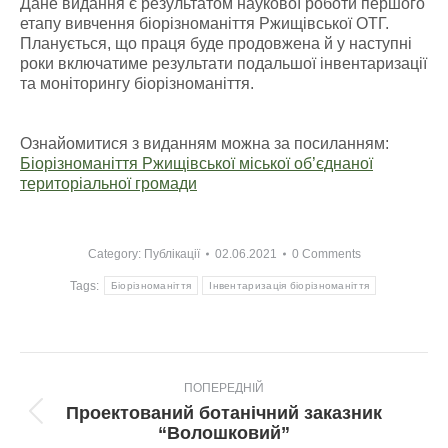
Дане видання є результатом наукової роботи першого
етапу вивчення біорізноманіття Ржищівської ОТГ.
Планується, що праця буде продовжена й у наступні
роки включатиме результати подальшої інвентаризації
та моніторингу біорізноманіття.
Ознайомитися з виданням можна за посиланням:
Біорізноманіття Ржищівської міської об’єднаної
територіальної громади
Category:
Публікації
02.06.2021
0 Comments
Tags:
Біорізноманіття
Інвентаризація біорізноманіття
Post
ПОПЕРЕДНІЙ
navigation
Проектований ботанічний заказник
Попередній
“Волошковий”
пост: