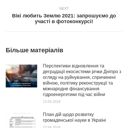
NEXT
Вікі любить Землю 2021: запрошуємо до
Next
участі в фотоконкурсі!
post:
Більше матеріалів
Перспективи відновлення та
деградації екосистеми річки Дніпро з
огляду на руйнування, спричинені
війною, політику реконструкції та
міжнародне фінансування
гідроенергетики під час війни
13.05.2026
План дій щодо розвитку
громадянської науки в Україні
22.04.2026