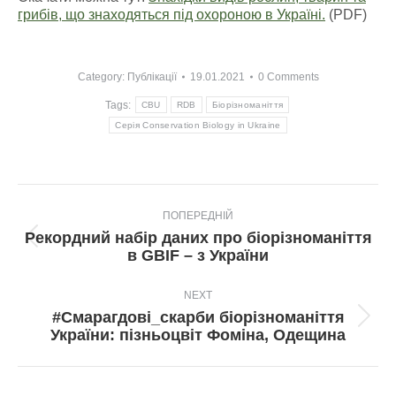
грибів, що знаходяться під охороною в Україні.
(PDF)
Category:
Публікації
19.01.2021
0 Comments
Tags:
CBU
RDB
Біорізноманіття
Серія Conservation Biology in Ukraine
Post
ПОПЕРЕДНІЙ
navigation
Рекордний набір даних про біорізноманіття
Попередній
в GBIF – з України
пост:
NEXT
#Смарагдові_скарби біорізноманіття
Next
України: пізньоцвіт Фоміна, Одещина
post: