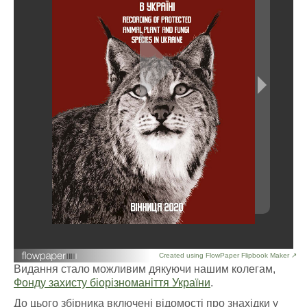
Created using FlowPaper Flipbook Maker ↗
Видання стало можливим дякуючи нашим колегам,
Фонду захисту біорізноманіття України
.
До цього збірника включені відомості про знахідки у