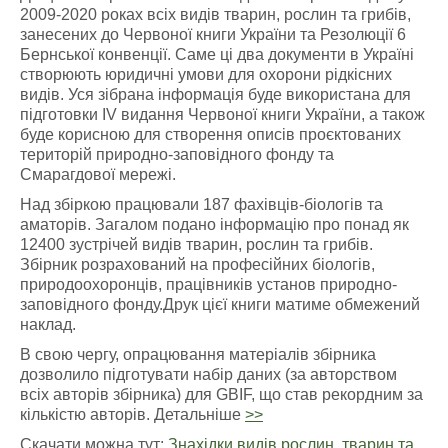
2009-2020 роках всіх видів тварин, рослин та грибів,
занесених до Червоної книги України та Резолюції 6
Бернської конвенції. Саме ці два документи в Україні
створюють юридичні умови для охорони рідкісних
видів. Уся зібрана інформація буде використана для
підготовки IV видання Червоної книги України, а також
буде корисною для створення описів проєктованих
територій природно-заповідного фонду та
Смарагдової мережі.
Над збіркою працювали 187 фахівців-біологів та
аматорів. Загалом подано інформацію про понад як
12400 зустрічей видів тварин, рослин та грибів.
Збірник розрахований на професійних біологів,
природоохоронців, працівників установ природно-
заповідного фонду.Друк цієї книги матиме обмежений
наклад.
В свою чергу, опрацювання матеріалів збірника
дозволило підготувати набір даних (за авторством
всіх авторів збірника) для GBIF, що став рекордним за
кількістю авторів. Детальніше
>>
Скачати можна тут:
Знахідки видів рослин, тварин та