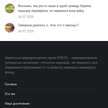
Волошка, яка росте лише в одній громаді України:
науковці перевірили, чи пережила вона війну
18.07.2026
Заборона джипінгу є. Але хто її виконує?
16.07.2026
Українська природоохоронна група (UNCG) – природоохоронна
громадська організація, спільнота науковців, які працюють для
збереження біорізноманіття та розвитку природно-заповідного
фонду.
Головна
Хто ми
Наші досягнення