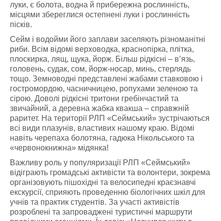
луки, є болота, водна й прибережна рослинність,
місцями збереглися остепнені луки і рослинність
пісків.
Сейм і водойми його заплави заселяють різноманітні
риби. Всім відомі верховодка, краснопірка, плітка,
плоскирка, лящ, щука, йорж. Більш рідкісні – в’язь,
головень, судак, сом, йорж-носар, минь, стерлядь
тощо. Земноводні представлені жабами ставковою і
гостромордою, часничницею, ропухами зеленою та
сірою. Доволі рідкісні тритони гребінчастий та
звичайний, а деревна жабка квакша – справжній
раритет. На території РЛП «Сеймський» зустрічаються
всі види плазунів, властивих нашому краю. Відомі
навіть черепаха болотяна, гадюка Нікольського та
«червонокнижна» мідянка!
Важливу роль у популяризації РЛП «Сеймський»
відіграють громадські активісти та волонтери, зокрема
організовують пішохідні та велосипедні краєзнавчі
екскурсії, сприяють проведенню біологічних шкіл для
учнів та практик студентів. За участі активістів
розроблені та запроваджені туристичні маршрути