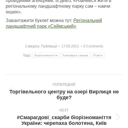
провідними агенціями. Їх девіз: «Навчився жити в
регіональному ландшафтному парку сам – навчи
інших».
Завантажити буклет можна тут:
Регіональний
ландшафтний парк «Сеймський»
Category:
Публікації
17.03.2021
0 Comments
Tags:
Біорізноманіття
Заповідна справа
Освіта
Post
ПОПЕРЕДНІЙ
navigation
Торгівельного центру на озері Вирлиця не
Попередній
буде?
пост:
NEXT
#Смарагдові_скарби біорізноманіття
Next
України: черепаха болотяна, Київ
post: