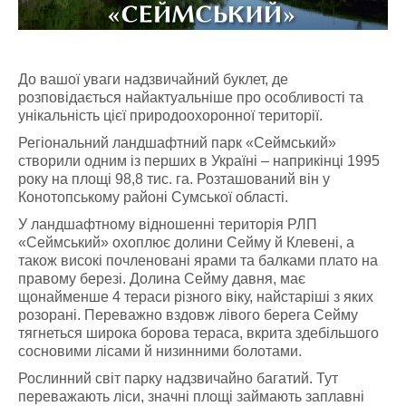
До вашої уваги надзвичайний буклет, де
розповідається найактуальніше про особливості та
унікальність цієї природоохоронної території.
Регіональний ландшафтний парк «Сеймський»
створили одним із перших в Україні – наприкінці 1995
року на площі 98,8 тис. га. Розташований він у
Конотопському районі Сумської області.
У ландшафтному відношенні територія РЛП
«Сеймський» охоплює долини Сейму й Клевені, а
також високі почленовані ярами та балками плато на
правому березі. Долина Сейму давня, має
щонайменше 4 тераси різного віку, найстаріші з яких
розорані. Переважно вздовж лівого берега Сейму
тягнеться широка борова тераса, вкрита здебільшого
сосновими лісами й низинними болотами.
Рослинний світ парку надзвичайно багатий. Тут
переважають ліси, значні площі займають заплавні