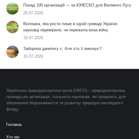
Понад 100 організацій — за ЮНЕСКО для Великого Лугу
20.07.2026
Волошка, яка росте лише в одній громаді України:
науковці перевірили, чи пережила вона війну
18.07.2026
Заборона джипінгу є. Але хто її виконує?
16.07.2026
Українська природоохоронна група (UNCG) – природоохоронна
громадська організація, спільнота науковців, які працюють для
збереження біорізноманіття та розвитку природно-заповідного
фонду.
Головна
Хто ми