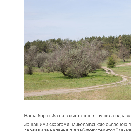
Наша боротьба на захист степів зрушила одразу 
За нашими скаргами, Миколаївською обласною пр
держави за надання під забудову території заказ