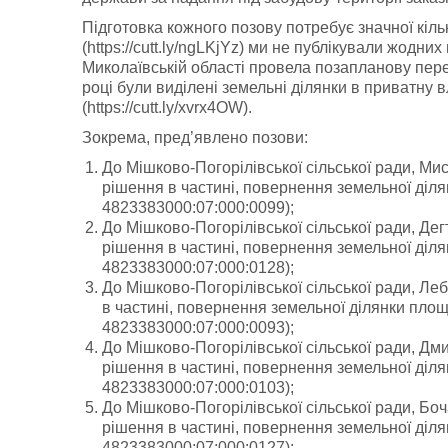
Підготовка кожного позову потребує значної кільк
(https://cutt.ly/ngLKjYz) ми не публікували жодних
Миколаївській області провела позапланову перев
році були виділені земельні ділянки в приватну 
(https://cutt.ly/xvrx4OW).
Зокрема, пред’явлено позови:
До Мішково-Погорілівської сільської ради, Ми
рішення в частині, повернення земельної діл
4823383000:07:000:0099);
До Мішково-Погорілівської сільської ради, Де
рішення в частині, повернення земельної діл
4823383000:07:000:0128);
До Мішково-Погорілівської сільської ради, Ле
в частині, повернення земельної ділянки пло
4823383000:07:000:0093);
До Мішково-Погорілівської сільської ради, Дм
рішення в частині, повернення земельної діл
4823383000:07:000:0103);
До Мішково-Погорілівської сільської ради, Бо
рішення в частині, повернення земельної діл
4823383000:07:000:0127);