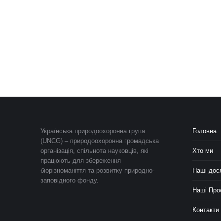
Українська природоохоронна група
Головна
(UNCG) – природоохоронна громадська
організація, спільнота науковців, які
Хто ми
працюють для збереження
біорізноманіття та розвитку природно-
Наші дос
заповідного фонду.
Наші Про
Контакти