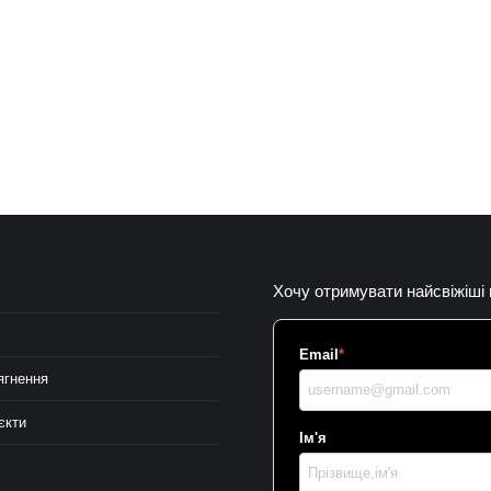
Хочу отримувати найсвіжіші
Email
*
ягнення
єкти
Ім'я