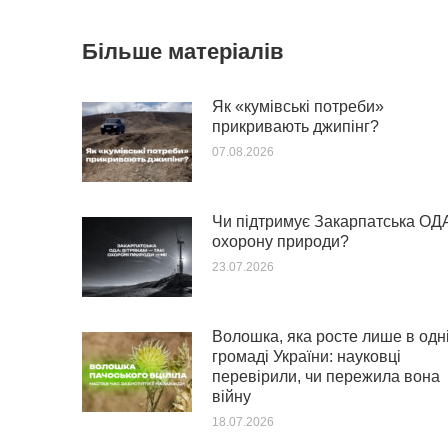
Більше матеріалів
Як «кумівські потреби»
прикривають джипінг?
07.08.2026
Чи підтримує Закарпатська ОД
охорону природи?
23.07.2026
Волошка, яка росте лише в одн
громаді України: науковці
перевірили, чи пережила вона
війну
18.07.2026