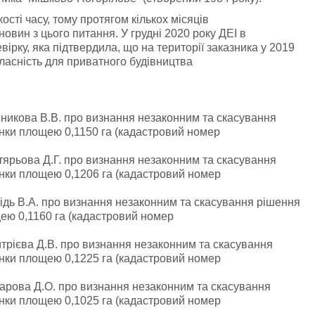
ості часу, тому протягом кількох місяців
 новин з цього питання. У грудні 2020 року ДЕІ в
ірку, яка підтвердила, що на території заказника у 2019
власність для приватного будівництва
сникова В.В. про визнання незаконним та скасування
янки площею 0,1150 га (кадастровий номер
гтярьова Д.Г. про визнання незаконним та скасування
янки площею 0,1206 га (кадастровий номер
бідь В.А. про визнання незаконним та скасування рішення
щею 0,1160 га (кадастровий номер
итрієва Д.В. про визнання незаконним та скасування
янки площею 0,1225 га (кадастровий номер
чарова Д.О. про визнання незаконним та скасування
янки площею 0,1025 га (кадастровий номер