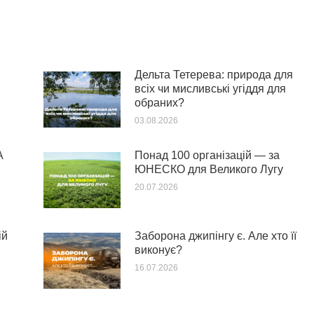
Дельта Тетерева: природа для
всіх чи мисливські угіддя для
обраних?
03.08.2026
А
Понад 100 організацій — за
ЮНЕСКО для Великого Лугу
20.07.2026
ій
Заборона джипінгу є. Але хто її
виконує?
16.07.2026