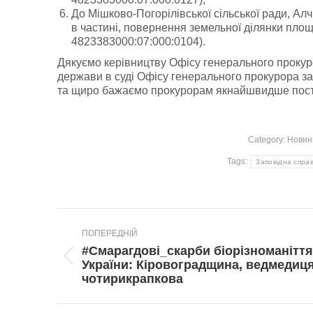
До Мішково-Погорілівської сільської ради, Ал
в частині, повернення земельної ділянки пло
4823383000:07:000:0104).
Дякуємо керівництву Офісу генерального прокур
держави в суді Офісу генерального прокурора за
та щиро бажаємо прокурорам якнайшвидше постав
Category:
Новин
Tags:
Заповідна спра
Post
ПОПЕРЕДНІЙ
navigation
#Смарагдові_скарби біорізноманіття
Попередній
України: Кіровоградщина, ведмедиц
пост:
чотирикрапкова