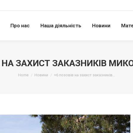
Про нас
Наша діяльність
Новини
Матері
Про нас
Наша діяльність
Новини
Мате
В НА ЗАХИСТ ЗАКАЗНИКІВ МИ
Ви тут:
Home
Новини
+6 позовів на захист заказників…