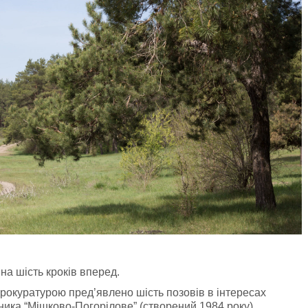
на шість кроків вперед.
окуратурою пред’явлено шість позовів в інтересах
ника “Мішково-Погорілове” (створений 1984 року).