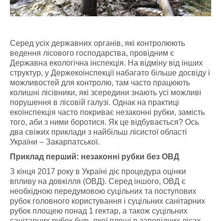
Серед усіх державних органів, які контролюють
ведення лісового господарства, провідним є
Державна екологічна інспекція. На відміну від інших
структур, у Держекоінспекції набагато більше досвіду і
можливостей для контролю, там часто працюють
колишні лісівники, які зсередини знають усі можливі
порушення в лісовій галузі. Однак на практиці
екоінспекція часто покриває незаконні рубки, замість
того, аби з ними боротися. Як це відбувається? Ось
два свіжих приклади з найбільш лісистої області
України – Закарпатської.
Приклад перший: незаконні рубки без ОВД
З кінця 2017 року в Україні діє процедура оцінки
впливу на довкілля (ОВД). Серед іншого, ОВД є
необхідною передумовою суцільних та поступових
рубок головного користування і суцільних санітарних
рубок площею понад 1 гектар, а також суцільних
санітарних рубок будь-якої площі в заповідних лісах.