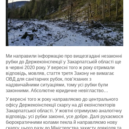
Ми направили інформацію про вищезгадані незаконні
рубки до Держекоінспекції у Закарпатській області ще
в червні 2020 року. У вересні того ж року отримали
відповідь, мовляв, стаття третя Закону не вимагає
ОВД для санітарних рубок, пов’язаних з
надзвичайними ситуаціями, тому усі рубки були
законними. Абсолютне юридичне невігластво…
У вересні того ж року направляємо до центрального
офісу Держекоінспекції скаргу на дії екоінспекторів
Закарпатської області. У жовтні отримуємо аналогічну
відповідь: усі рубки законні, усе добре. Далі рухаємося
бюрократичними колами пекла й направляємо нову
скаргу, цього разу до Міністерства захисту довкілля та