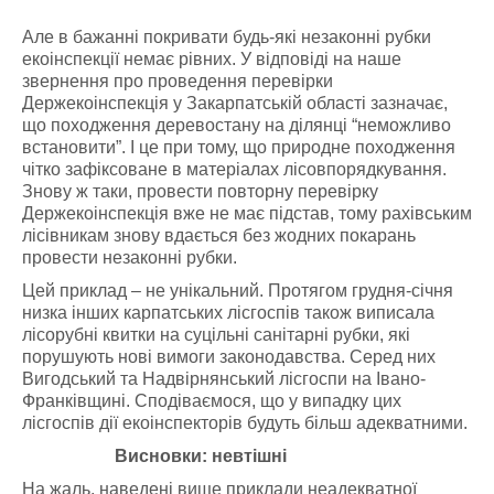
Але в бажанні покривати будь-які незаконні рубки
екоінспекції немає рівних. У відповіді на наше
звернення про проведення перевірки
Держекоінспекція у Закарпатській області зазначає,
що походження деревостану на ділянці “неможливо
встановити”. І це при тому, що природне походження
чітко зафіксоване в матеріалах лісовпорядкування.
Знову ж таки, провести повторну перевірку
Держекоінспекція вже не має підстав, тому рахівським
лісівникам знову вдається без жодних покарань
провести незаконні рубки.
Цей приклад – не унікальний. Протягом грудня-січня
низка інших карпатських лісгоспів також виписала
лісорубні квитки на суцільні санітарні рубки, які
порушують нові вимоги законодавства. Серед них
Вигодський та Надвірнянський лісгоспи на Івано-
Франківщині. Сподіваємося, що у випадку цих
лісгоспів дії екоінспекторів будуть більш адекватними.
Висновки: невтішні
На жаль, наведені вище приклади неадекватної