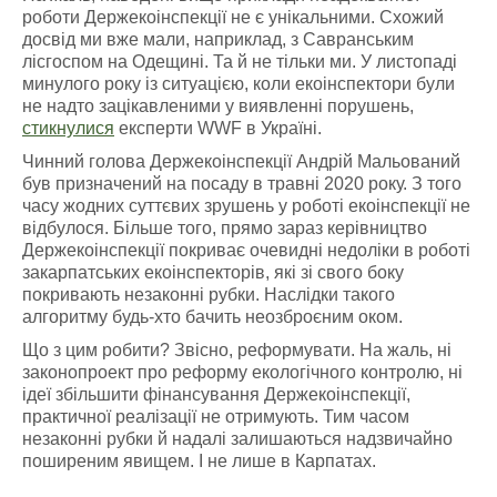
роботи Держекоінспекції не є унікальними. Схожий
досвід ми вже мали, наприклад, з Савранським
лісгоспом на Одещині. Та й не тільки ми. У листопаді
минулого року із ситуацією, коли екоінспектори були
не надто зацікавленими у виявленні порушень,
стикнулися
експерти WWF в Україні.
Чинний голова Держекоінспекції Андрій Мальований
був призначений на посаду в травні 2020 року. З того
часу жодних суттєвих зрушень у роботі екоінспекції не
відбулося. Більше того, прямо зараз керівництво
Держекоінспекції покриває очевидні недоліки в роботі
закарпатських екоінспекторів, які зі свого боку
покривають незаконні рубки. Наслідки такого
алгоритму будь-хто бачить неозброєним оком.
Що з цим робити? Звісно, реформувати. На жаль, ні
законопроект про реформу екологічного контролю, ні
ідеї збільшити фінансування Держекоінспекції,
практичної реалізації не отримують. Тим часом
незаконні рубки й надалі залишаються надзвичайно
поширеним явищем. І не лише в Карпатах.