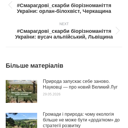
navigation
#Смарагдові_скарби біорізноманіття
Попередній
України: орлан-білохвіст, Черкащина
пост:
NEXT
#Смарагдові_скарби біорізноманіття
Next
України: вусач альпійський, Львіщина
post:
Більше матеріалів
Природа запускає себе заново.
Науковці — про новий Великий Луг
29.05.2026
Громади і природа: чому екологія
більше не може бути «додатком» до
стратегії розвитку