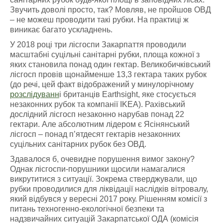
Звучить доволі просто, так? Мовляв, не пройшов ОВД
– не можеш проводити такі рубки. На практиці ж
виникає багато ускладнень.
У 2018 році три лісгоспи Закарпаття проводили
масштабні суцільні санітарні рубки, площа кожної з
яких становила понад один гектар. Великобичківський
лісгосп провів щонайменше 13,3 гектара таких рубок
(до речі, цей факт відображений у минулорічному
розслідуванн
і британців Earthsight, яке стосується
незаконних рубок та компанії IKEA). Рахівський
дослідний лісгосп незаконно нарубав понад 22
гектари. Але абсолютним лідером є Ясінянський
лісгосп – понад п’ятдесят гектарів незаконних
суцільних санітарних рубок без ОВД.
Здавалося б, очевидне порушення вимог закону?
Однак лісгоспи-порушники щосили намагалися
викрутитися з ситуації. Зокрема стверджували, що
рубки проводилися для ліквідації наслідків вітровалу,
який відбувся у вересні 2017 року. Рішенням комісії з
питань техногенно-екологічної безпеки та
надзвичайних ситуацій Закарпатської ОДА (комісія