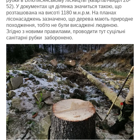
рубки в Білотисянському лісництві (квартал-виділ 26-
52). У документах ця ділянка значиться такою, що
розташована на висоті 1180 м.н.р.м. На планах
лісонасаджень зазначено, що дерева мають природне
походження, тобто не були висаджені людиною.
Згідно з новими правилами, проводити тут суцільні
санітарні рубки заборонено.