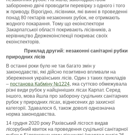
заборонено двічі проводити перевірку з одного і того
ж приводу. Вірогідно, лісівники, які винні в проведенні
понад 80 гектарів незаконних рубок, не отримають
жодного покарання. Тому що екоінспектори
Закарпатської області покривають лісівників, а
керівництво Держекоінспекції покриває своїх
екоінспекторів.
Приклад другий: незаконні санітарні рубки
природних лісів
В останні роки було не так багато змін у
законодавстві, які дійсно позитивно впливали на
збереження українських лісів. Один з таких прикладів
–
постанова Кабміну №1224
, яка суттєво обмежувала
різні види рубок у найцінніших лісах Карпат. Серед
іншого, мова йшла про заборону суцільних санітарних
рубок у природних лісах, віднесених до захисної
категорії. Здавалося б, також доволі однозначна
норма законодавства.
14 грудня 2020 року Рахівський лісгосп видав
лісорубний квиток на проведення суцільної санітарної