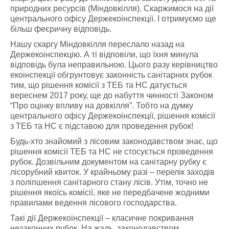
природних ресурсів (Міндовкілля). Скаржимося на дії
центрального офісу Держекоінспекції. І отримуємо ще
більш феєричну відповідь.
Нашу скаргу Міндовкілля переслало назад на
Держекоінспекцію. А ті відповіли, що їхня минула
відповідь була неправильною. Цього разу керівництво
екоінспекції обгрунтовує законність санітарних рубок
тим, що рішення комісії з ТЕБ та НС датується
вереснем 2017 року, ще до набуття чинності Законом
“Про оцінку впливу на довкілля”. Тобто на думку
центрального офісу Держекоінспекції, рішення комісії
з ТЕБ та НС є підставою для проведення рубок!
Будь-хто знайомий з лісовим законодавством знає, що
рішення комісії ТЕБ та НС не стосується проведення
рубок. Дозвільним документом на санітарну рубку є
лісорубний квиток. У крайньому разі – перелік заходів
з поліпшення санітарного стану лісів. Утім, точно не
рішення якоїсь комісії, яке не передбачене жодними
правилами ведення лісового господарства.
Такі дії Держекоінспекції – класичне покривання
незаконних рубок. На жаль, законодавством