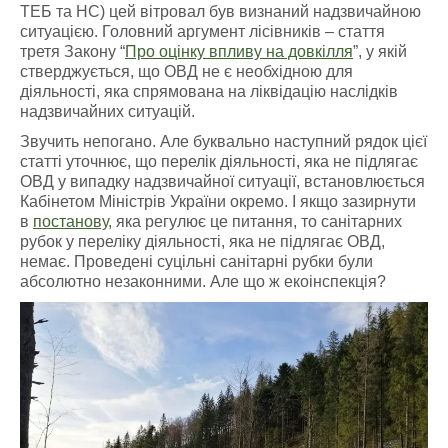
ТЕБ та НС) цей вітровал був визнаний надзвичайною
ситуацією. Головний аргумент лісівників – стаття
третя Закону “
Про оцінку впливу на довкілля
”, у якій
стверджується, що ОВД не є необхідною для
діяльності, яка спрямована на ліквідацію наслідків
надзвичайних ситуацій.
Звучить непогано. Але буквально наступний рядок цієї
статті уточнює, що перелік діяльності, яка не підлягає
ОВД у випадку надзвичайної ситуації, встановлюється
Кабінетом Міністрів України окремо. І якщо зазирнути
в
постанову
, яка регулює це питання, то санітарних
рубок у переліку діяльності, яка не підлягає ОВД,
немає. Проведені суцільні санітарні рубки були
абсолютно незаконними. Але що ж екоінспекція?