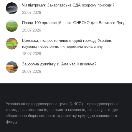
Чи підтримує Закарпатська ОДА охорону природи?
23.07.2026
Понад 100 організацій — за ЮНЕСКО для Великого Лугу
20.07.2026
Волошка, яка росте лише в одній громаді України:
науковці перевірили, чи пережила вона війну
18.07.2026
Заборона джипінгу є. Але хто її виконує?
16.07.2026
Українська природоохоронна група (UNCG) – природоохоронна
громадська організація, спільнота науковців, які працюють для
збереження біорізноманіття та розвитку природно-заповідного
фонду.