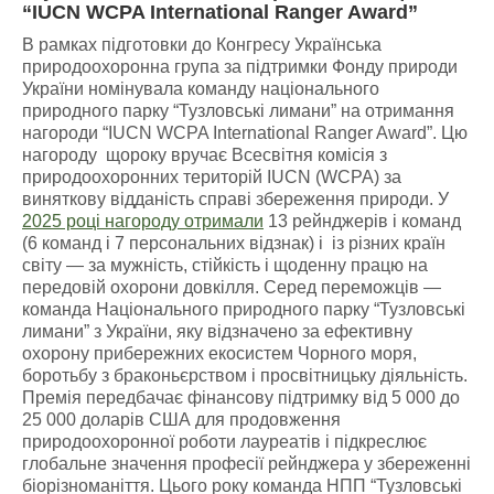
“IUCN WCPA International Ranger Award”
В рамках підготовки до Конгресу Українська
природоохоронна група за підтримки Фонду природи
України номінувала команду національного
природного парку “Тузловські лимани” на отримання
нагороди “IUCN WCPA International Ranger Award”. Цю
нагороду щороку вручає Всесвітня комісія з
природоохоронних територій IUCN (WCPA) за
виняткову відданість справі збереження природи. У
2025 році нагороду отримали
13 рейнджерів і команд
(6 команд і 7 персональних відзнак) і із різних країн
світу — за мужність, стійкість і щоденну працю на
передовій охорони довкілля. Серед переможців —
команда Національного природного парку “Тузловські
лимани” з України, яку відзначено за ефективну
охорону прибережних екосистем Чорного моря,
боротьбу з браконьєрством і просвітницьку діяльність.
Премія передбачає фінансову підтримку від 5 000 до
25 000 доларів США для продовження
природоохоронної роботи лауреатів і підкреслює
глобальне значення професії рейнджера у збереженні
біорізноманіття. Цього року команда НПП “Тузловські