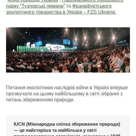
парку “
Тузловські
лимани”
та
Франкфуртського
зоологічного товариства в Україні – FZS Ukraine.
Питання екологічних наслідків війни в Україні вперше
прозвучало на цьому найбільшому в світі зібранні з
питань збереженняи природи.
IUCN (Міжнародна спілка збереження природи)
— це найстаріша та найбільша у світі