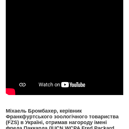
Міхаель Бромбахер, керівник
Франкфуртського зоологічного товариства
(FZS) в Україні, отримав нагороду імені
Фреда Паккарда (IUCN WCPA Fred Packard