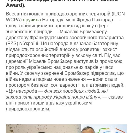
Award).
Всесвітня комісія природоохоронних територій (IUCN
WCPA)
вручила
Нагороду імені Фреда Паккарда —
одну з найвищих міжнародних відзнак у сфері
збереження природи — Міхаелю Бромбахеру,
директору Франкфуртського зоологічного товариства
(FZS) в Україні. Ця нагорода відзначає багаторічну
відданість та особистий внесок у розвиток і захист
природоохоронних територій у всьому світі. Під час
церемонії Міхаель Бромбахер виступив із промовою
про роль українських національних парків у часи
війни. У своєму зверненні Бромбахер підкреслив, що
війна надала паркам нове значення — вони стали
простором безпеки, солідарності та підтримки людей.
«
Ця нагорода — для всіх хоробрих людей, які
захищають природу України попри війну
», — сказав
він, присвятивши відзнаку українським
природоохоронцям.