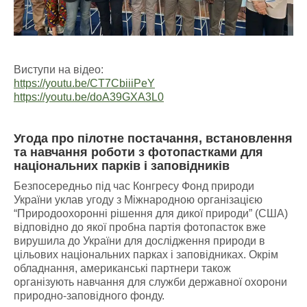
Виступи на відео:
https://youtu.be/CT7CbiiiPeY
https://youtu.be/doA39GXA3L0
Угода про пілотне постачання, встановлення
та навчання роботи з фотопастками для
національних парків і заповідників
Безпосередньо під час Конгресу Фонд природи
України уклав угоду з Міжнародною організацією
“Природоохоронні рішення для дикої природи” (США)
відповідно до якої пробна партія фотопасток вже
вирушила до України для дослідження природи в
цільових національних парках і заповідниках. Окрім
обладнання, американські партнери також
організують навчання для служби державної охорони
природно-заповідного фонду.