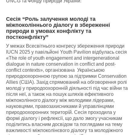
UNCG та Фонду природи України:
Сесія “Роль залучення молоді та
міжпоколіннього діалогу в збереженні
природи в умовах конфлікту та
постконфлікту”
У межах Всесвітнього конгресу збереження природи
IUCN 2025 у павільйоні Youth Pavilion відбулась сесія
«The role of youth engagement and intergenerational
dialogue in nature conservation in conflict and post-
conflict contexts», організована Українською
природоохоронною групою за підтримки Conservation
Allies (США). Захід спрямований на обговорення ролі
молоді у природоохоронній діяльності під час війни та
після неї, а також на пошук шляхів ефективного
міжпоколінного діалогу між молодими лідерами,
науковцями, правозахисниками й управлінцями
природоохоронних територій. Сесія проходила у
формі діалогу і рефлексії, що дало змогу учасникам
поділитись власним досвідом та поглядами на тему
важливості міжпоколінєвого діалогу та молодіжного