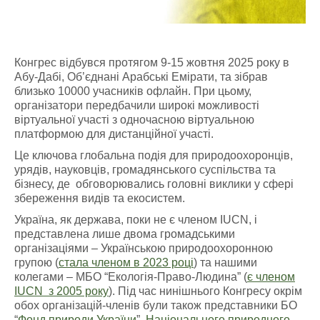
Конгрес відбувся протягом 9-15 жовтня 2025 року в
Абу-Дабі, Об’єднані Арабські Емірати, та зібрав
близько 10000 учасників офлайн. При цьому,
організатори передбачили широкі можливості
віртуальної участі з одночасною віртуальною
платформою для дистанційної участі.
Це ключова глобальна подія для природоохоронців,
урядів, науковців, громадянського суспільства та
бізнесу, де обговорювались головні виклики у сфері
збереження видів та екосистем.
Україна, як держава, поки не є членом IUCN, і
представлена лише двома громадськими
організаціями – Українською природоохоронною
групою (
стала членом в 2023 році
) та нашими
колегами – МБО “Екологія-Право-Людина” (
є членом
IUCN з 2005 року
). Під час нинішнього Конгресу окрім
обох організацій-членів були також представники БО
“
Фонд природи України
”,
Національного природного