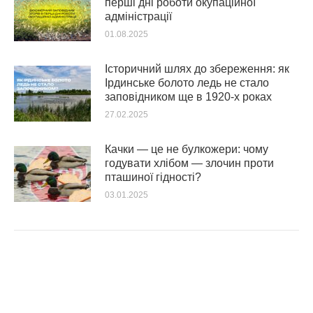
перші дні роботи окупаційної
адміністрації
01.08.2025
Історичний шлях до збереження: як
Ірдинське болото ледь не стало
заповідником ще в 1920-х роках
27.02.2025
Качки — це не булкожери: чому
годувати хлібом — злочин проти
пташиної гідності?
03.01.2025