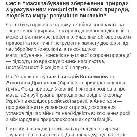
Сесія
“Масштабування збереження природи
з урахуванням конфліктів на благо природи,
людей та миру: розуміння викликів”
Сесія була присвячена тому, як війни впливають на
збереження природи, і як природоохоронна діяльність
може сприяти миротворенню. Учасники обговорювали
правові та політичні інструменти захисту довкілля під
час збройних конфліктів, а також шляхи
масштабування “конфлікто-чутливої охорони природи”
— підходу, що враховує ризики насильства,
нестабільності й соціальної напруги.
Від України виступили
Григорій Коломицев
та
Анастасія Драпалюк
(Українська природоохоронна
група, Фонд природи України). Григорій розповів про
масштаби руйнувань природно-заповідного фонду
України внаслідок російської агресії, а Анастасія —
про реалії життя українських природоохоронних
установ під час війни та необхідність виключення росії
з міжнародних природоохоронних організацій.
Питання наслідків російської агресії для природи
звучало і на інших сесіях. Для прикладу, під час сесії