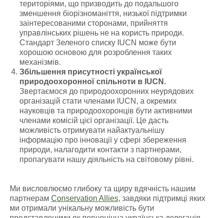
територіями, що призводить до подальшого
зменшення біорізноманіття, низької підтримки
заінтересованими сторонами, прийняття
управлінських рішень не на користь природи.
Стандарт Зеленого списку IUCN може бути
хорошою основою для розроблення таких
механізмів.
Збільшення присутності української
природоохоронної спільноти в IUCN.
Звертаємося до природоохоронних неурядових
організацій стати членами IUCN, а окремих
науковців та природоохоронців бути активними
членами комісій цієї організації. Це дасть
можливість отримувати найактуальнішу
інформацію про інновації у сфері збереження
природи, налагодити контакти з партнерами,
пропагувати нашу діяльність на світовому рівні.
Ми висловлюємо глибоку та щиру вдячність нашим
партнерам
Conservation Allies
, завдяки підтримці яких
ми отримали унікальну можливість бути
представленими як повноцінна українська делегація.