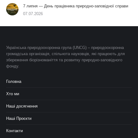
7 липня — День працівника природно-заповідної справи
07.07.2026
Українська природоохоронна група (UNCG) – природоохоронна
громадська організація, спільнота науковців, які працюють для
збереження біорізноманіття та розвитку природно-заповідного
фонду.
Головна
Хто ми
Наші досягнення
Наші Проєкти
Контакти