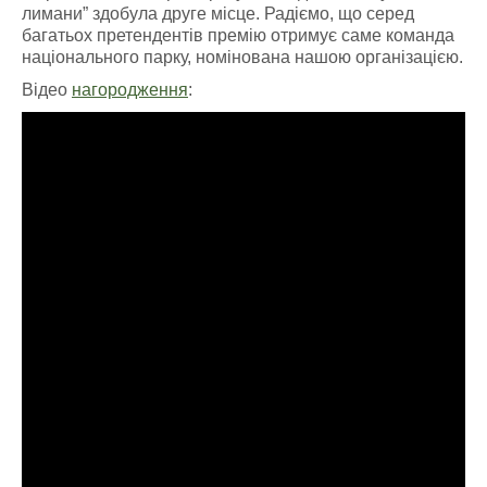
лимани” здобула друге місце. Радіємо, що серед
багатьох претендентів премію отримує саме команда
національного парку, номінована нашою організацією.
Відео
нагородження
: