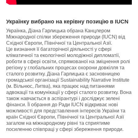
Українку вибрано на керівну позицію в IUCN
Українка, Діана Гарлицька обрана Канцлером
Міжнародної спілки збереження природи (IUCN) від
Східної Європи, Північної та Центральної Азії.
Це визнання її багаторічної діяльності у сфері
кліматичної та екологічної молодіжної дипломатії,
роботи в сфері освіти, спрямованої на зміцнення ролі
регіону у глобальних процесах охорони довкілля та
сталого розвитку. Діана Гарлицька є засновницею
громадської організації Sustainability Narrative Institute
(м. Вільнюс, Литва), яка працює над питаннями
адвокації та комунікації у сфері сталого розвитку. Вона
також навчається в аспірантурі і досліджує зелені
фінанси. Її обрання до Ради IUCN відкриває нові
можливості для представлення інтересів України та
країн Східної Європи, Північної та Центральної Азії
загалом на міжнародному рівні та сприятиме
посиленню співпраці у сфері збереження природи.