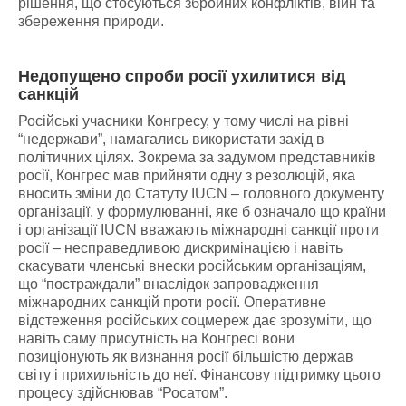
рішення, що стосуються збройних конфліктів, війн та
збереження природи.
Недопущено спроби росії ухилитися від
санкцій
Російські учасники Конгресу, у тому числі на рівні
“недержави”, намагались використати захід в
політичних цілях. Зокрема за задумом представників
росії, Конгрес мав прийняти одну з резолюцій, яка
вносить зміни до Статуту IUCN – головного документу
організації, у формулюванні, яке б означало що країни
і організації IUCN вважають міжнародні санкції проти
росії – несправедливою дискримінацією і навіть
скасувати членські внески російським організаціям,
що “постраждали” внаслідок запровадження
міжнародних санкцій проти росії. Оперативне
відстеження російських соцмереж дає зрозуміти, що
навіть саму присутність на Конгресі вони
позиціонують як визнання росії більшістю держав
світу і прихильність до неї. Фінансову підтримку цього
процесу здійснював “Росатом”.