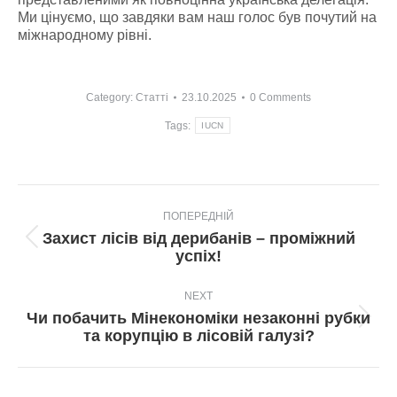
Ми цінуємо, що завдяки вам наш голос був почутий на
міжнародному рівні.
Category:
Статті
23.10.2025
0 Comments
Tags:
IUCN
Post
ПОПЕРЕДНІЙ
navigation
Захист лісів від дерибанів – проміжний
Попередній
успіх!
пост:
NEXT
Чи побачить Мінекономіки незаконні рубки
Next
та корупцію в лісовій галузі?
post: