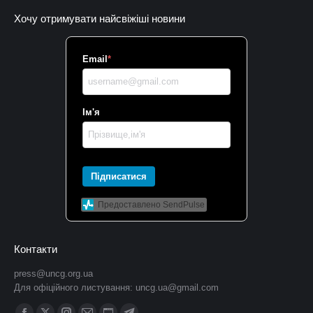
Хочу отримувати найсвіжіші новини
Email
*
Ім'я
Підписатися
Предоставлено SendPulse
Контакти
press@uncg.org.ua
Для офіційного листування:
uncg.ua@gmail.com
Find us on: