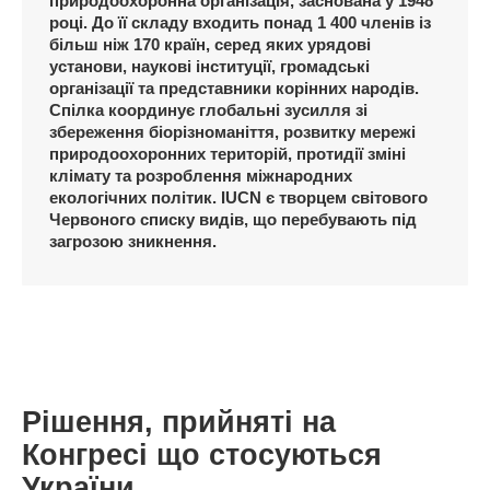
природоохоронна організація, заснована у 1948
році. До її складу входить понад 1 400 членів із
більш ніж 170 країн, серед яких урядові
установи, наукові інституції, громадські
організації та представники корінних народів.
Спілка координує глобальні зусилля зі
збереження біорізноманіття, розвитку мережі
природоохоронних територій, протидії зміні
клімату та розроблення міжнародних
екологічних політик. IUCN є творцем світового
Червоного списку видів, що перебувають під
загрозою зникнення.
Рішення, прийняті на
Конгресі що стосуються
України