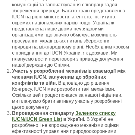
комунікацій та започаткування співпраці задля
збереження природи. Багато країн представлені в
IUCN на рівні міністерств, агентств, інститутів,
окремих національних парків тощо. Україна ж
представлена лише двома неурядовими
організаціями, що значно обмежує можливість
просування українських питань збереження
природи на міжнародному рівні. Необхідним кроком
є приєднання до IUCN України, як держави. Ми
плануємо вести переговори з приводу долучення
нашої держави до Спілки.
Участь у розробленні механізмів взаємодії між
членами IUCN, залученим до збройних
конфліктів та війн.
Відповідно до рішення
Конгресу, IUCN має розробити такі механізми.
Оскільки цей процес почався за нашої ініціативи,
ми плануємо брати активну участь у розробленні
цього документу.
Впровадження стандарту
Зеленого списку
IUCN/IUCN Green List
в Україні.
В Україні не
розроблено і не впроваджено механізми оцінки
ефективності управління природоохоронними