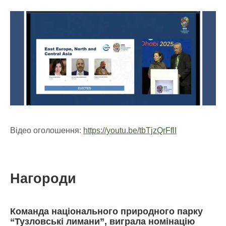
Відео оголошення:
https://youtu.be/tbTjzQrFflI
Нагороди
Команда національного природного парку
“Тузловські лимани”, виграла номінацію