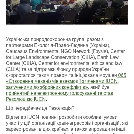
Українська природоохоронна група, разом з
партнерами Екологія-Право-Людина (Україна),
Caucasus Environmental NGO Network (Грузія), Center
for Large Landscape Conservation (США), Earth Law
Center (США), Center for environmental ethics and law
(США) та за підтримки Фонду природи України
скористатися таким правом та ініціювала моушен
065
«Створення механізмів взаємодії з членами IUCN,
залученими до збройних конфліктів»
, який був
прийнятий на електронному голосуванн
і та став
Резолюцією IUCN
.
Що передбачає ця Резолюція?
Відтепер IUCN повинні розробити особливі умови
участі у цій організації країн-агресорів і організацій, які
зареєстровані в цих країнах, а також впровадити інші