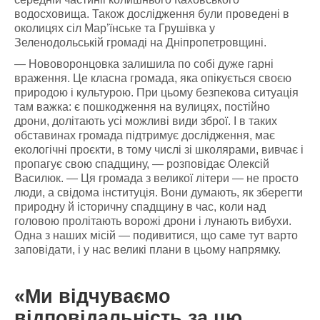
водосховища. Також дослідження були проведені в
околицях сіл Мар’їнське та Грушівка у
Зеленодольській громаді на Дніпропетровщині.
— Нововоронцовка залишила по собі дуже гарні
враження. Це класна громада, яка опікується своєю
природою і культурою. При цьому безпекова ситуація
там важка: є пошкодження на вулицях, постійно
дрони, долітають усі можливі види зброї. І в таких
обставинах громада підтримує дослідження, має
екологічні проєкти, в тому числі зі школярами, вивчає і
пропагує свою спадщину, — розповідає Олексій
Василюк. — Ця громада з великої літери — не просто
люди, а свідома інституція. Вони думають, як зберегти
природну й історичну спадщину в час, коли над
головою пролітають ворожі дрони і лунають вибухи.
Одна з наших місій — подивитися, що саме тут варто
заповідати, і у нас великі плани в цьому напрямку.
«Ми відчуваємо
відповідальність за цю