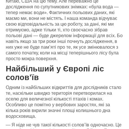
Китаю, США на цю тему. Але переважно це
дослідження по супутникових знімках: «була вода —
тепер немає води». Фактичних польових даних, які
маємо ми, вони не містять. І наша команда відчуває
свою відповідальність за цю роботу, за дані, які ми
отримуємо, адже тільки ті, хто своєчасно зібрав
польові дані — буде джерелом інформації для всіх. Бо
навіть якщо за три роки інші почнуть дослідження, в
них уже не буде пам’яті про те, як усе змінювалося з
самого початку, коли на місці теперішнього лісу була
просто мокра поверхня.
Найбільший у Європі ліс
солов’їв
Одним із найбільших відкриттів для дослідників стало
те, наскільки швидко територія перетворилася на
оселю для величезної кількості птахів і комах.
Особливо це помітно у вербових заростях, які за
кілька років вкрили значні площі колишнього дна
водосховища.
— Я ніде не чув такої кількості солов’їв одночасно. Це