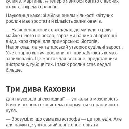
куликів, мартинів. А тепер з’явилося багато співочих
птахів, зокрема соловʼїв.
Науковиця каже: зі збільшенням кількості квітучих
рослин має зростати й кількість запилювачів.
— На черепашкових відкладах, де минулого року
майже нічого не росло, зараз ми бачимо аборигенні
види, характерні для приморських біотопів.
Наприклад, латук татарський утворює суцільні зарості.
Уже є гарно квітучі рослини, які приваблюють комах-
запилювачів. Це жовтозілля весняне, представники
айстрових, губоцвітих. І таких рослин стає дедалі
більше.
Три дива Каховки
Для науковців ці експедиції — унікальна можливість
бачити, як нова екосистема формується практично з
нуля.
— Зрозуміло, що сама катастрофа — це трагедія. Але
для науки це унікальний шанс спостерігати