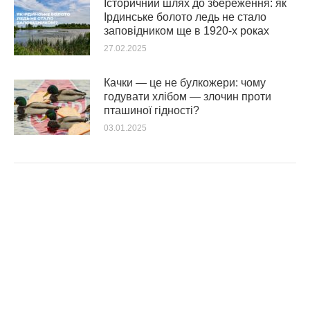
Історичний шлях до збереження: як
Ірдинське болото ледь не стало
заповідником ще в 1920-х роках
27.02.2025
Качки — це не булкожери: чому
годувати хлібом — злочин проти
пташиної гідності?
03.01.2025