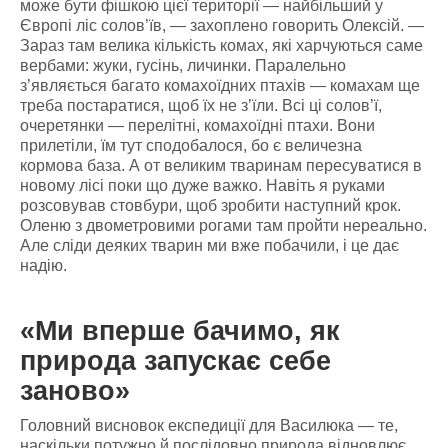
може бути фішкою цієї території — найбільший у
Європі ліс солов’їв, — захоплено говорить Олексій. —
Зараз там велика кількість комах, які харчуються саме
вербами: жуки, гусінь, личинки. Паралельно
з’являється багато комахоїдних птахів — комахам ще
треба постаратися, щоб їх не з’їли. Всі ці солов’ї,
очеретянки — перелітні, комахоїдні птахи. Вони
прилетіли, їм тут сподобалося, бо є величезна
кормова база. А от великим тваринам пересуватися в
новому лісі поки що дуже важко. Навіть я руками
розсовував стовбури, щоб зробити наступний крок.
Оленю з двометровими рогами там пройти нереально.
Але сліди деяких тварин ми вже побачили, і це дає
надію.
«Ми вперше бачимо, як
природа запускає себе
заново»
Головний висновок експедиції для Василюка — те,
наскільки потужно й послідовно природа відновлює