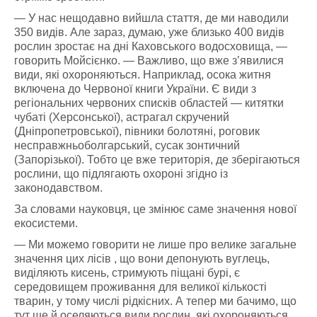
— У нас нещодавно вийшла стаття, де ми наводили
350 видів. Але зараз, думаю, уже близько 400 видів
рослин зростає на дні Каховського водосховища, —
говорить Мойсієнко. — Важливо, що вже з’явилися
види, які охороняються. Наприклад, осока житня
включена до Червоної книги України. Є види з
регіональних червоних списків областей — китятки
чубаті (Херсонської), астрагал скручений
(Дніпропетровської), півники болотяні, роговик
несправжньоболгарський, сусак зонтичний
(Запорізької). Тобто це вже територія, де зберігаються
рослини, що підлягають охороні згідно із
законодавством.
За словами науковця, це змінює саме значення нової
екосистеми.
— Ми можемо говорити не лише про велике загальне
значення цих лісів , що вони депонують вуглець,
виділяють кисень, стримують піщані бурі, є
середовищем проживання для великої кількості
тварин, у тому числі рідкісних. А тепер ми бачимо, що
тут ще й оселяються види рослин, які охороняються.