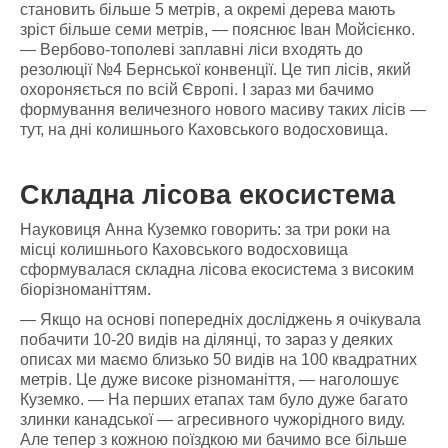
становить більше 5 метрів, а окремі дерева мають
зріст більше семи метрів, — пояснює Іван Мойсієнко.
— Вербово-тополеві заплавні ліси входять до
резолюції №4 Бернської конвенції. Це тип лісів, який
охороняється по всій Європі. І зараз ми бачимо
формування величезного нового масиву таких лісів —
тут, на дні колишнього Каховського водосховища.
Складна лісова екосистема
Науковиця Анна Куземко говорить: за три роки на
місці колишнього Каховського водосховища
сформувалася складна лісова екосистема з високим
біорізноманіттям.
— Якщо на основі попередніх досліджень я очікувала
побачити 10-20 видів на ділянці, то зараз у деяких
описах ми маємо близько 50 видів на 100 квадратних
метрів. Це дуже високе різноманіття, — наголошує
Куземко. — На перших етапах там було дуже багато
злинки канадської — агресивного чужорідного виду.
Але тепер з кожною поїздкою ми бачимо все більше