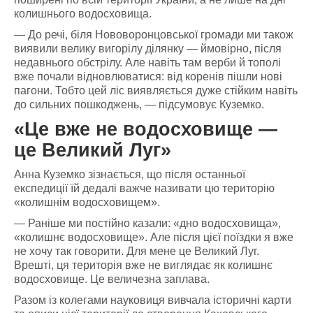
колишнього водосховища.
— До речі, біля Нововоронцовської громади ми також
виявили велику вигорілу ділянку — ймовірно, після
недавнього обстрілу. Але навіть там верби й тополі
вже почали відновлюватися: від коренів пішли нові
пагони. Тобто цей ліс виявляється дуже стійким навіть
до сильних пошкоджень, — підсумовує Куземко.
«Це вже не водосховище —
це Великий Луг»
Анна Куземко зізнається, що після останньої
експедиції їй дедалі важче називати цю територію
«колишнім водосховищем».
— Раніше ми постійно казали: «дно водосховища»,
«колишнє водосховище». Але після цієї поїздки я вже
не хочу так говорити. Для мене це Великий Луг.
Врешті, ця територія вже не виглядає як колишнє
водосховище. Це величезна заплава.
Разом із колегами науковиця вивчала історичні карти