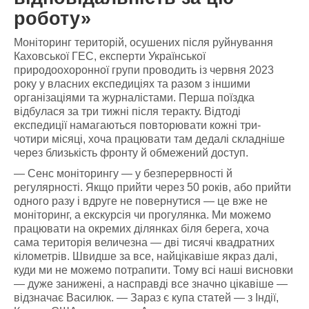
роботу»
Моніторинг територій, осушених після руйнування
Каховської ГЕС, експерти Української
природоохоронної групи проводить із червня 2023
року у власних експедиціях та разом з іншими
організаціями та журналістами. Перша поїздка
відбулася за три тижні після теракту. Відтоді
експедиції намагаються повторювати кожні три-
чотири місяці, хоча працювати там дедалі складніше
через близькість фронту й обмежений доступ.
— Сенс моніторингу — у безперервності й
регулярності. Якщо прийти через 50 років, або прийти
одного разу і вдруге не повернутися — це вже не
моніторинг, а екскурсія чи прогулянка. Ми можемо
працювати на окремих ділянках біля берега, хоча
сама територія величезна — дві тисячі квадратних
кілометрів. Швидше за все, найцікавіше якраз далі,
куди ми не можемо потрапити. Тому всі наші висновки
— дуже занижені, а насправді все значно цікавіше —
відзначає Василюк. — Зараз є купа статей — з Індії,