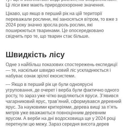
Ці ліси вже мають природоохоронне значення.
Цікаво, що якщо в перший рік на цій території
переважали рослини, які заносяться вітром, то вже з
2024 року значно зросла роль рослин, які
поширюються тваринами. Це опосередковано
свідчить про те, що тварин стає більше.
Швидкість лісу
Одне з найбільш показових спостережень експедиції
— те, наскільки швидко новий ліс ускладнюється і
набуває ознак зрілої екосистеми.
— Якщо в перший рік це були одноярусні
угруповання, де очерет і верба були фактично одного
росту, то зараз уже чітко виділяються яруси. З’явився
чагарниковий ярус, трав’яний, сформувався деревний
ярус. За науковими критеріями, дерева вищі за п’ять
метрів уже вважаються повноцінним деревним
ярусом. А верби на дні водосховища ще у 2024 році
перетнули цю межу. Зараз середня висота дерев