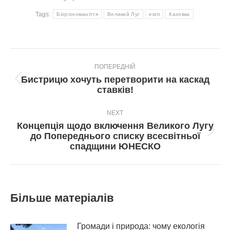
Tags:
Біорізноманіття
Великий Луг
експ
Каховка
Post
ПОПЕРЕДНІЙ
navigation
Бистрицю хочуть перетворити на каскад
Попередній
ставків!
пост:
NEXT
Концепція щодо включення Великого Лугу
Next
до Попереднього списку всесвітньої
post:
спадщини ЮНЕСКО
Більше матеріалів
Громади і природа: чому екологія