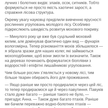
лучних і болотних видів: злаків, осок, ситників. Тобто
формуються не просто якість хаотичні зарості, а
справжня лісова структура.
Окрему увагу науковці приділили вивченню ярусності
рослинних угруповань молодого лісу. Особливо
підкреслюють швидкість розвитук мохового покриву.
— Минулого року це вже був суцільний моховий
килим, але домінував фактично один вид — фунарія
вологомірна. Тепер різноманіття мохів збільшилося —
я зібрала зразки для наших колег, які займаються
мохоподібними, щоб вони змогли їх визначити. Також
на деревах починають формуватися біоплівки з
водоростей і епіфітні лишайникові угруповання.
Чим більше рослин з’являється у новому лісі, тим
більше тварин обирають його для проживання.
— Якщо раніше ми просто продиралися через цей ліс,
то тепер продираємося ще й через павутиння. Павуків
стало дуже багато — раніше такого не було, —
пригадує Анна. — Також дуже багато птахів. Раніше
ми бачили переважно водно-болотних птахів —