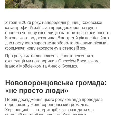
У травні 2026 року, напередодні річниці Каховської
катастрофи, Українська природоохоронна група
провела чергову експедицію на територію колишнього
Каховського водосховища. Вже третій рік поспіль його
дно поступово заростає вербово-тополевими лісами,
формуючи нову екосистему в степовій зоні.
Про результати досліджень і спостереження з
експедиції ми поговорили з Олексієм Василюком,
Іваном Мойсієнком та Анною Куземко.
Нововоронцовська громада:
«не просто люди»
Перші дослідження цього року команда проводила
переважно у Нововоронцовській громаді на
Херсонщині — на території, яка знаходиться в
середній частиніі колишнього Каховського