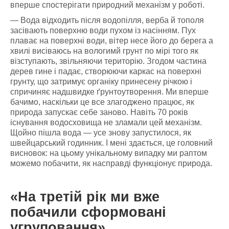
вперше спостерігати природний механізм у роботі.
— Вода відходить після водопілля, верба й тополя
засівають поверхню води пухом із насінням. Пух
плаває на поверхні води, вітер несе його до берега а
хвилі висіваюсь на вологимй грунт по мірі того як
візступають, звільняючи територію. Згодом частина
дерев гине і падає, створюючи каркас на поверхні
грунту, що затримує органіку принесену річкою і
спричиняє надшвидке ґрунтоутворення. Ми вперше
бачимо, наскільки це все злагоджено працює, як
природа запускає себе заново. Навіть 70 років
існування водосховища не зламали цей механізм.
Щойно пішла вода — усе знову запустилося, як
швейцарський годинник. І мені здається, це головний
висновок: на цьому унікальному випадку ми раптом
можемо побачити, як насправді функціонує природа.
«На третій рік ми вже
побачили сформовані
угруповання»