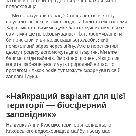
та описи цієї території до створення Каховського
водосховища.
— Ми нарахували понад 30 типів біотопів, які тут
існували: різні ліси, луки, водні та болотні екосистеми.
Зараз ми вже бачимо дуже багато лучних видів, але
самі луки ще не сформувалися. Їхнє формування міг
би прискорити випас домашньої худоби, який
неможливий зараз через війну. Але в перспективі
цьому процесу допоможуть дикі тварини. Ми вже
бачимо сліди кабанів, ймовірно, є олені. Якщо дикі
копитні забезпечуватимуть природний випас, то
протягом кількох років тут можуть сформуватися й
заплавні луки.
«Найкращий варіант для цієї
території — біосферний
заповідник»
На думку Анни Куземко, територія колишнього
Каховського водосховища в майбутньому має