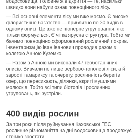
водосховища. Головне ж відкриття — те, наскільки
швидко вони набули ознак повноцінного лісу.
— Всі основні елементи лісу ми вже маємо. Є високе
флористичне багатство — приблизно по 30 видів в
одному описі. Це вже не піонерне угруповання, яке
тільки формується. Є чітка ярусна структура. Тобто ми
бачимо повноцінно сформований рослинний покрив.
Інвентаризацію Іван Іванович проводив разом з
колегою Анною Куземко.
— Разом з Анною ми виконали 47 геоботанічних
описів. Вивчали не лише вербово-тополеві ліси, а й
зарості тамариксу та очерету, рослинність берегів
озер, що пересихають, ділянки, вкриті мушлями
молюсків. Тобто всі типи біотопів і рослинних
угруповань, які зустріли.
400 видів рослин
За три роки після руйнування Каховської ГЕС
рослинне різноманіття на дні водосховища продовжує
стрімко зростати.