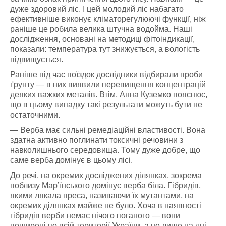
дуже здоровий ліс. І цей молодий ліс набагато
ефективніше виконує кліматорегулюючі функції, ніж
раніше це робила велика штучна водойма. Наші
дослідження, основані на методиці фітоіндикації,
показали: температура тут знижується, а вологість
підвищується.
Раніше під час поїздок дослідники відбирали проби
ґрунту — в них виявили перевищення концентрацій
деяких важких металів. Втім, Анна Куземко пояснює,
що в цьому випадку такі результати можуть бути не
остаточними.
— Верба має сильні ремедіаційні властивості. Вона
здатна активно поглинати токсичні речовини з
навколишнього середовища. Тому дуже добре, що
саме верба домінує в цьому лісі.
До речі, на окремих досліджених ділянках, зокрема
поблизу Марʼїнського домінує верба біла. Гібридів,
якими лякала преса, називаючи їх мутантами, на
окремих ділянках майже не було. Хоча в наявності
гібридів верби немає нічого поганого — вони
поширені по всій території України, а не лише на дні