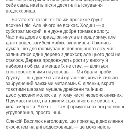
себе сама, навіть після десятиліть існування
водосховища.
— Багато хто казав: як тільки просохне ґрунт —
всохне і ліс. Але нічого не всихає. Ходиш — а
субстрат мокрий, він дуже добре тримає вологу.
Частина дерев справді загинула в першу зиму, але
далі процес загибелі майже зупинився. Я колись
думав, що для формування повноцінного лісу має
залишитися одне дерево з двохсот, але цього досі не
сталося. Дерева продовжують рости у висоту й
набирати об’єм, а менше їх не стає, — ділиться
спостереженнями науковець. — Ми брали проби
ґрунту — він дуже багатий органікою, хоча й сильно
забруднений важкими металами. Є ділянки, вкриті
товстими шарами мушель дрейсени та інших
двостулкових молюсків, у тому числі червонокнижних.
Я думав: ну все, на таких місцях нічого не виросте,
хіба амброзія. Але ні — там формуються свої рослинні
угруповання, просто інші.
Олексій Василюк наголошує, що приклад відновлення
екосистем на дні водосховища — це можливість