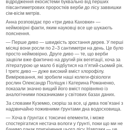
відродження екосистеми буквально від перших
півсантиметрових проростків верби до лісу заввишки
сім-вісім метрів.
Анна розповідає про «три дива Каховки» —
неймовірні факти, яким науковці все ще шукають
пояснення.
— Перше диво — швидкість зростання дерев. У перші
місяці вони росли по 2–3 сантиметри на день. Це було
просто неймовірно. Друге диво — те, що верби
зацвіли вже фактично на другий рік вегетації, хоча за
літературою це мало б відбутися на п’ятий-сьомий рік.
І третє диво — дуже високий вміст хлорофілу.
Вимірювання, які зробили наші колеги-фізіологи
рослин Олександр Поліщук і Катерина Романенко,
показали значно вищий його вміст порівняно із
аналогічними показниками у світових базах даних.
За словами Куземко, скоріш за все, ці дива пов’язані з
надзвичайно поживними ґрунтами дна водосховища.
— Хоча в ґрунтах є токсичні елементи, і може
спостерігатися нестача вологи у ґрунті, поки що ми не
бачимо ознак пригнічення цього лісу. Навпаки — це