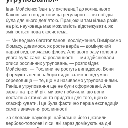
Іван Мойсієнко їздить у експедиції до колишнього
Каховського водосховища регулярно — ця поїздка
була для нього дев’ятою. Працюючи там кілька разів
на рік, науковець має можливість відстежувати, як
змінюється нова екосистема.
— Ми ведемо багатопланові дослідження. Вимірюємо
біомасу, дивимося, як росте верба — домінуючий
наразі вид, вивчаємо флору. Але цього разу головна
увага була саме на рослинності — ми здійснювали
описи рослинних угруповань, — розповідає
Мойсієнко. — Рослини не ростуть випадково. Вони
формують певні набори видів залежно від умов
середовища — те, що ми називаємо угрупованнями.
Раніше угруповання ще не були сформовані. Але
зараз, на третій рік, ми вже побачили, що вони
достатньо стабільні та придатні для того, щоб їх
класифікувати. І це була фактично перша експедиція
саме з вивчення рослинності.
За словами науковця, найбільше його цікавили
вербово-тополеві ліси, які зараз домінують на дні