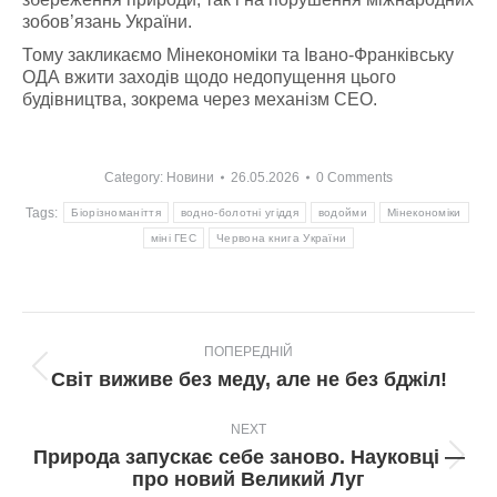
зобов’язань України.
Тому закликаємо Мінекономіки та Івано-Франківську
ОДА вжити заходів щодо недопущення цього
будівництва, зокрема через механізм СЕО.
Category:
Новини
26.05.2026
0 Comments
Tags:
Біорізноманіття
водно-болотні угіддя
водойми
Мінекономіки
міні ГЕС
Червона книга України
Post
ПОПЕРЕДНІЙ
navigation
Попередній
Світ виживе без меду, але не без бджіл!
пост:
NEXT
Природа запускає себе заново. Науковці —
Next
про новий Великий Луг
post: