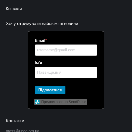
Контакти
Хочу отримувати найсвіжіші новини
Email
*
Ім'я
Підписатися
Предоставлено SendPulse
Контакти
press@uncg.org.ua