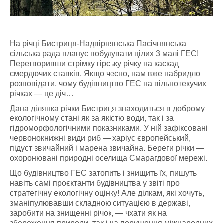
На річці Бистриця-Надвірнянська Пасічнянська
сільська рада планує побудувати цілих 3 малі ГЕС!
Перетворивши стрімку гірську річку на каскад
смердючих ставків. Якщо чесно, нам вже набридло
розповідати, чому будівництво ГЕС на вільнотекучих
річках — це діч…
Дана ділянка річки Бистриця знаходиться в доброму
екологічному стані як за якістю води, так і за
гідроморфологічними показниками. У ній зафіксовані
червонокнижні види риб — харіус європейський,
підуст звичайний і марена звичайна. Береги річки —
охоронювані природні оселища Смарагдової мережі.
Що будівництво ГЕС затопить і знищить їх, пишуть
навіть самі проєктанти будівництва у звіті про
стратегічну екологічну оцінку! Але ділкам, які хочуть,
зманіпулювавши складною ситуацією в державі,
заробити на знищенні річок, — чхати як на
збереження природи, так і на порушення міжнародних