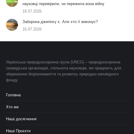
науковці перевірили, чи пережила вона війну
18.07.2026
Заборона джипінгу є. Але хто її виконує?
16.07.2026
Українська природоохоронна група (UNCG) – природоохоронна
громадська організація, спільнота науковців, які працюють для
збереження біорізноманіття та розвитку природно-заповідного
фонду.
Головна
Хто ми
Наші досягнення
Наші Проєкти