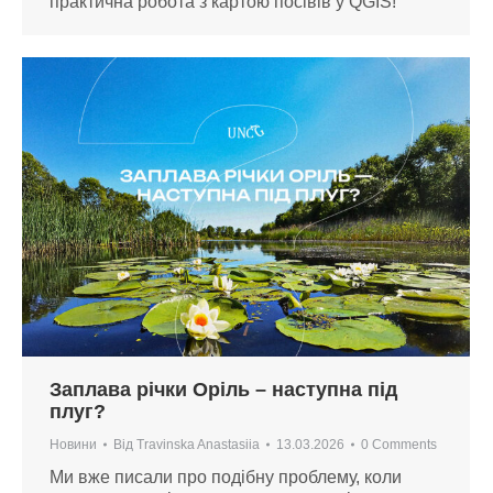
практична робота з картою посівів у QGIS!
Заплава річки Оріль – наступна під
плуг?
Новини
Від
Travinska Anastasiia
13.03.2026
0 Comments
Ми вже писали про подібну проблему, коли