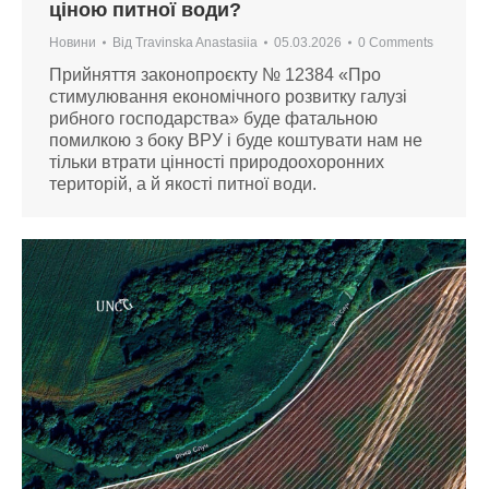
ціною питної води?
Новини
Від
Travinska Anastasiia
05.03.2026
0 Comments
Прийняття законопроєкту № 12384 «Про
стимулювання економічного розвитку галузі
рибного господарства» буде фатальною
помилкою з боку ВРУ і буде коштувати нам не
тільки втрати цінності природоохоронних
територій, а й якості питної води.