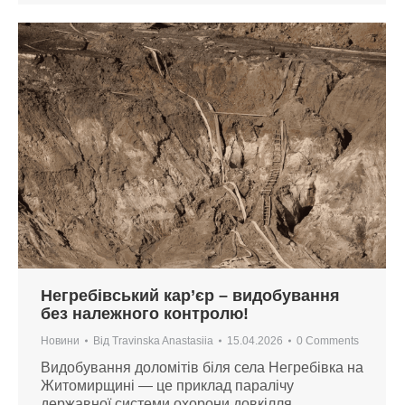
Негребівський кар’єр – видобування
без належного контролю!
Новини
Від
Travinska Anastasiia
15.04.2026
0 Comments
Видобування доломітів біля села Негребівка на
Житомирщині — це приклад паралічу
державної системи охорони довкілля.