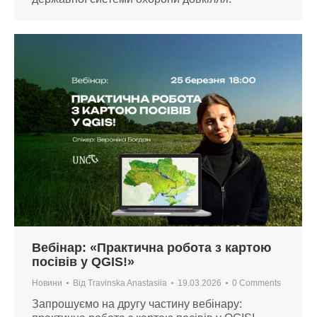
Вебінар: «Практична робота з картою
посівів у QGIS!»
Новини
Від
Travinska Anastasiia
19.03.2026
0 Comments
Запрошуємо на другу частину вебінару: