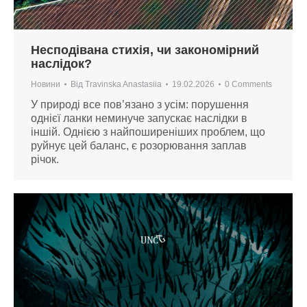
Несподівана стихія, чи закономірний
наслідок?
Новини
Від
Travinska Anastasiia
19.02.2026
0 Comments
У природі все пов’язано з усім: порушення
однієї ланки неминуче запускає наслідки в
іншій. Однією з найпоширеніших проблем, що
руйнує цей баланс, є розорювання заплав
річок.