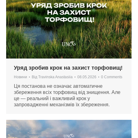
Уряд зробив крок на захист торфовищ!
Новини
Від
Travinska Anastasiia
08.05.2026
0 Comments
Ця постанова не означає автоматичне
збереження всіх торфовищ від знищення. Але
це — реальний і важливий крок у
запровадженні механізмів їх збереження.