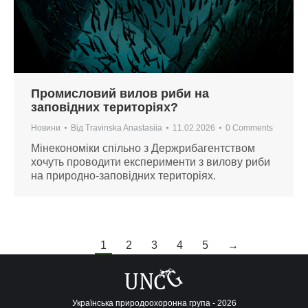
Промисловий вилов риби на
заповідних територіях?
Новини
Від
Travinska Anastasiia
11.02.2026
0 Comments
Мінекономіки спільно з Держрибагентством
хочуть проводити експерименти з вилову риби
на природно-заповідних територіях.
1
2
3
4
5
→
Українська природоохоронна група - 2026