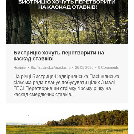
Бистрицю хочуть перетворити на
каскад ставків!
Новини
Від
Travinska Anastasiia
26.05.2026
0 Comments
На річці Бистриця-Надвірнянська Пасічнянська
сільська рада планує побудувати цілих 3 малі
ГЕС! Перетворивши стрімку гірську річку на
каскад смердючих ставків.