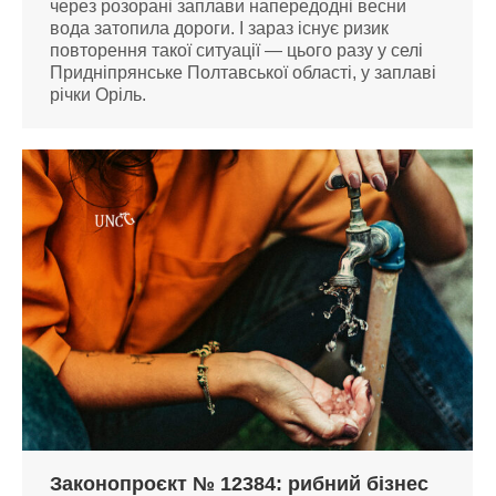
через розорані заплави напередодні весни
вода затопила дороги. І зараз існує ризик
повторення такої ситуації — цього разу у селі
Придніпрянське Полтавської області, у заплаві
річки Оріль.
Законопроєкт № 12384: рибний бізнес