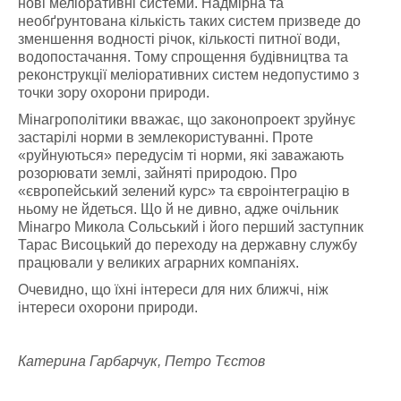
нові меліоративні системи. Надмірна та
необґрунтована кількість таких систем призведе до
зменшення водності річок, кількості питної води,
водопостачання. Тому спрощення будівництва та
реконструкції меліоративних систем недопустимо з
точки зору охорони природи.
Мінагрополітики вважає, що законопроект зруйнує
застарілі норми в землекористуванні. Проте
«руйнуються» передусім ті норми, які заважають
розорювати землі, зайняті природою. Про
«європейський зелений курс» та євроінтеграцію в
ньому не йдеться. Що й не дивно, адже очільник
Мінагро Микола Сольський і його перший заступник
Тарас Висоцький до переходу на державну службу
працювали у великих аграрних компаніях.
Очевидно, що їхні інтереси для них ближчі, ніж
інтереси охорони природи.
Катерина Гарбарчук, Петро Тєстов