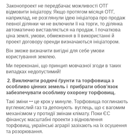
Законопроект не передбачає можливості ОТГ
відмовити ініціатору. Якщо протягом місяця ОТГ,
наприклад, не розглянули ідею ініціатора про продаж
певної ділянки чи не включили її на торги, то ділянка
автоматично виставляється на продаж. І початкова
ціна землі, умови, обмеження в її використанні й
проект договору оренди визначаються ініціатором.
Він зможе визначити вигідні для себе умови
користування землею.
Ми переконані, що принцип мовчазної згоди в таких
випадках недопустимий!
2. Виключити родючі ґрунти та торфовища з
особливо цінних земель і прибрати обов’язок
забезпечувати особливу охорону торфовищ.
Такі зміни ꟷ це крок у минуле. Торфовища поглинають
вуглекислий газ та депонують вуглець, що є вагомим
механізмом у протидії змінам клімату. Поки ЄС
фінансує масштабні проекти з відновлення
торфовищ, українські аграрії зазіхають на їх осушення
та розорювання.