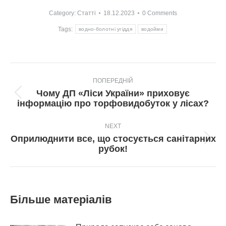
Category:
Статті
18.12.2023
0 Comments
Tags:
водно-болотні угіддя
водойми
Post
ПОПЕРЕДНІЙ
navigation
Чому ДП «Ліси України» приховує
Попередній
інформацію про торфовидобуток у лісах?
пост:
NEXT
Оприлюднити все, що стосується санітарних
Next
рубок!
post:
Більше матеріалів