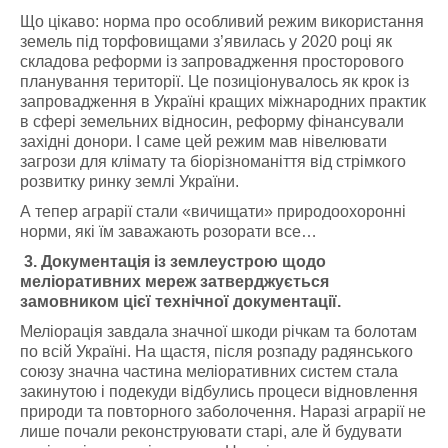
Що цікаво: норма про особливий режим використання
земель під торфовищами з’явилась у 2020 році як
складова реформи із запровадження просторового
планування території. Це позиціонувалось як крок із
запровадження в Україні кращих міжнародних практик
в сфері земельних відносин, реформу фінансували
західні донори. І саме цей режим мав нівелювати
загрози для клімату та біорізноманіття від стрімкого
розвитку ринку землі України.
А тепер аграрії стали «вичищати» природоохоронні
норми, які їм заважають розорати все…
3. Документація із землеустрою щодо
меліоративних мереж затверджується
замовником цієї технічної документації.
Меліорація завдала значної шкоди річкам та болотам
по всій Україні. На щастя, після розпаду радянського
союзу значна частина меліоративних систем стала
закинутою і подекуди відбулись процеси відновлення
природи та повторного заболочення. Наразі аграрії не
лише почали реконструювати старі, але й будувати