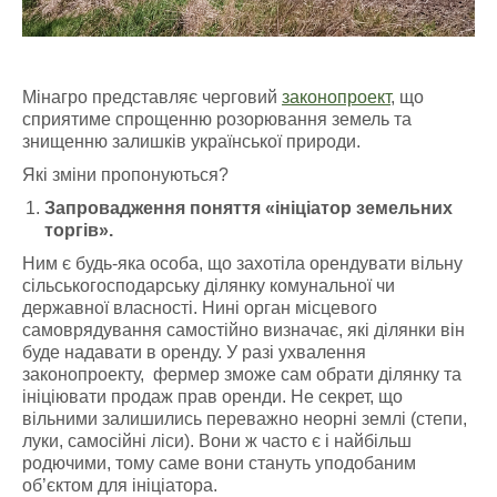
Мінагро представляє черговий
законопроект
, що
сприятиме спрощенню розорювання земель та
знищенню залишків української природи.
Які зміни пропонуються?
Запровадження поняття
«
ініціатор земельних
торгів
»
.
Ним є будь-яка особа, що захотіла орендувати вільну
сільськогосподарську ділянку комунальної чи
державної власності. Нині орган місцевого
самоврядування самостійно визначає, які ділянки він
буде надавати в оренду. У разі ухвалення
законопроекту, фермер зможе сам обрати ділянку та
ініціювати продаж прав оренди. Не секрет, що
вільними залишились переважно неорні землі (степи,
луки, самосійні ліси). Вони ж часто є і найбільш
родючими, тому саме вони стануть уподобаним
об’єктом для ініціатора.