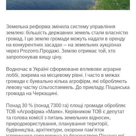
Земельна реформа змінила систему управління
землею: більшість державних земель стали власністю
громад. І цю землю громади можуть надати в оренду
на конкурентних засадах ─ на земельних аукціонах
через Prozorro.Продажі. Землю отримає той, хто
запропонував вищу ціну.
Водночас в Україні сформоване впливове аграрне
лоббі, зокрема на місцевому рівні. І часто в межах
громади є буквально кілька агрофірм, які обробляють
левову частку сільгоспземель. До прикладу, Піщанська
громада на Черкащині.
Понад 30 % (понад 7300 га) площі громади обробляє
ТОВ «Агрофірма «Маяк». Керівником ТОВ є депутат
та голова комісії з питань земельних відносин,
природокористування, планування території,
будівництва, архітектури, охорони пам’яток
історичного середовища та благоустрою Піщанської