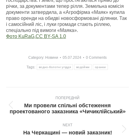
господарства. І землі, що простягаються прямо до
річки, за документами тепер рілля. Земельна комісія
документи затвердила, а «Агрофірма «Маяк» купила
право оренди на обидві новосформовані ділянки. Так
і самосійний ліс, і луки громади стають ріллею,
спеціально під вимоги «Маяка».
Фото KuRaG,
CC BY-SA 1.0
Category:
Новини
05.07.2024
0 Comments
Tags:
водно-болотні угіддя
водойми
оранки
Post
ПОПЕРЕДНІЙ
navigation
Ми провели спільні обстеження
Попередній
проектованого заказника «Чичиклійський»
пост:
NEXT
Next
На Черкащині — новий заказник!