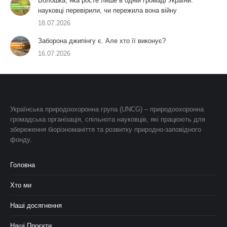
Волошка, яка росте лише в одній громаді України:
науковці перевірили, чи пережила вона війну
18.07.2026
Заборона джипінгу є. Але хто її виконує?
16.07.2026
Українська природоохоронна група (UNCG) – природоохоронна
громадська організація, спільнота науковців, які працюють для
збереження біорізноманіття та розвитку природно-заповідного
фонду.
Головна
Хто ми
Наші досягнення
Наші Проєкти