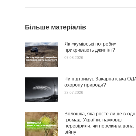
Більше матеріалів
Як «кумівські потреби»
прикривають джипінг?
07.08.2026
Чи підтримує Закарпатська ОД
охорону природи?
23.07.2026
Волошка, яка росте лише в одн
громаді України: науковці
перевірили, чи пережила вона
війну