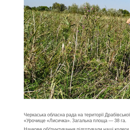
Черкаська обласна рада на території Драбівськ
«Урочище «Лисичка». Загальна площа — 38 га.
Наукове обґрунтування підготували наші колеги,