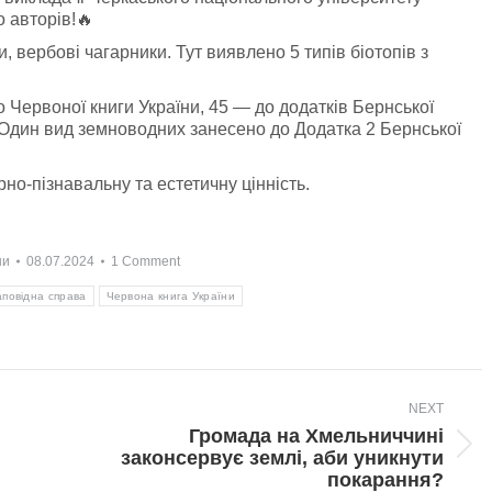
 авторів!🔥
и, вербові чагарники. Тут виявлено 5 типів біотопів з
до Червоної книги України, 45 — до додатків Бернської
. Один вид земноводних занесено до Додатка 2 Бернської
но-пізнавальну та естетичну цінність.
ни
08.07.2024
1 Comment
аповідна справа
Червона книга України
NEXT
Громада на Хмельниччині
Next
законсервує землі, аби уникнути
post:
покарання?