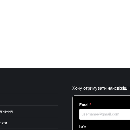
Хочу отримувати найсвіжіші
Email
*
ягнення
єкти
Ім'я