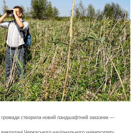
ої громади створила новий ландшафтний заказник —
 викладачі Черкаського національного університету