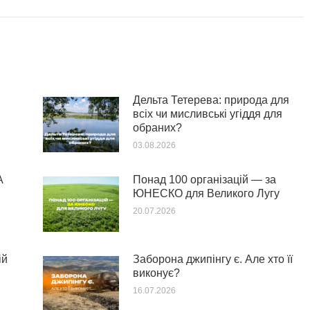
Дельта Тетерева: природа для
всіх чи мисливські угіддя для
обраних?
03.08.2026
А
Понад 100 організацій — за
ЮНЕСКО для Великого Лугу
20.07.2026
ій
Заборона джипінгу є. Але хто її
виконує?
16.07.2026