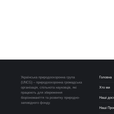
Українська природоохоронна група
Головна
(UNCG) – природоохоронна громадська
організація, спільнота науковців, які
Хто ми
працюють для збереження
біорізноманіття та розвитку природно-
Наші дос
заповідного фонду.
Наші Про