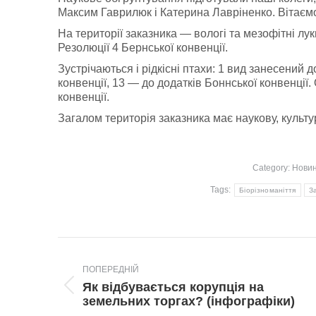
Максим Гаврилюк і Катерина Лавріненко. Вітаємо
На території заказника — вологі та мезофітні лук
Резолюції 4 Бернської конвенції.
Зустрічаються і рідкісні птахи: 1 вид занесений 
конвенції, 13 — до додатків Боннської конвенції
конвенції.
Загалом територія заказника має наукову, культур
Category:
Нови
Tags:
Біорізноманіття
З
Post
navigation
ПОПЕРЕДНІЙ
Як відбувається корупція на
Попередній
земельних торгах? (інфографіки)
пост: